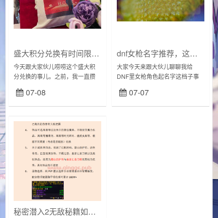
盛大积分兑换有时间限制吗？这些细节要注意！
dnf女枪名字推荐，这几个名字稀有又好听！
今天跟大家伙儿唠唠这个盛大积
大家今天来跟大伙儿聊聊我给
分兑换的事儿。之前，我一直攒
DNF里女枪角色起名字这档子事
着盛大的积分，就等着哪天能换
儿。我就琢磨着，这名字可不能
07-08
07-07
点好东西。你知道的，现在这年
随便，得响亮，还得有那么点儿
头，积分就像小金库，攒多心里
意思，让人一听就觉得这角色厉
踏实。我还真不太清...
害，对？然后我就开始...
秘密潜入2无敌秘籍如何输入？轻松学会让你横行无阻！