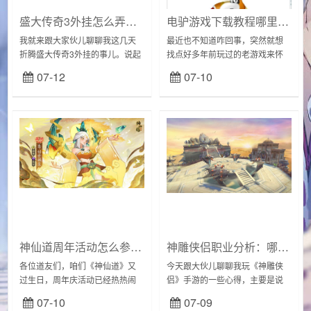
盛大传奇3外挂怎么弄到手？老玩家告诉你！
电驴游戏下载教程哪里有？手把手教你找回童年记忆！
我就来跟大家伙儿聊聊我这几天
最近也不知道咋回事，突然就想
折腾盛大传奇3外挂的事儿。说起
找点好多年前玩过的老游戏来怀
来都是泪，为在游戏里爽一把，
旧一下。现在的各种平台翻个
07-12
07-10
我可是费老鼻子劲！我是听朋友
遍，好多老家伙都找不着，要么
说，现在玩传奇3，不用外挂根本
就是下架，要么就是根本没上
没法混，升级慢...
过。没办法，就想起好多年...
神仙道周年活动怎么参与？参与条件一览！
神雕侠侣职业分析：哪个职业PK最强？老玩家告诉你！
各位道友们，咱们《神仙道》又
今天跟大伙儿聊聊我玩《神雕侠
过生日，周年庆活动已经热热闹
侣》手游的一些心得，主要是说
闹地搞起来！今天我就来跟大家
说这游戏里各个职业，我都挨个
07-10
07-09
伙儿聊聊我这几天的“战斗”经历，
试个遍，也算有点发言权哈。创