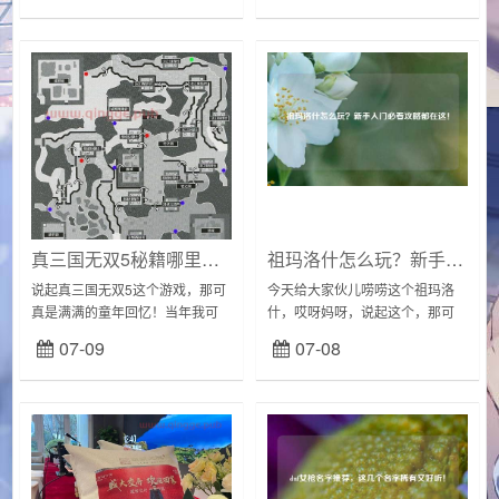
顺便分享一下我的小小心得。登
建角色与职业初体验一开始捏脸
录就开搞我可...
进游戏，看着那一...
真三国无双5秘籍哪里找？这几个 *** 简单实用！
祖玛洛什怎么玩？新手入门必看攻略都在这！
说起真三国无双5这个游戏，那可
今天给大家伙儿唠唠这个祖玛洛
真是满满的童年回忆！当年我可
什，哎呀妈呀，说起这个，那可
是超级沉迷，天天放学就冲回家
是我小时候的经典回忆！记得那
07-09
07-08
打上几把。最近突然想怀旧一
时候，电脑还是个稀罕物，能玩
下，就又把这游戏翻出来玩玩。
上几把祖玛，那可是能在小伙伴
结果发现，我以前居然...
面前吹上半天牛皮的。...