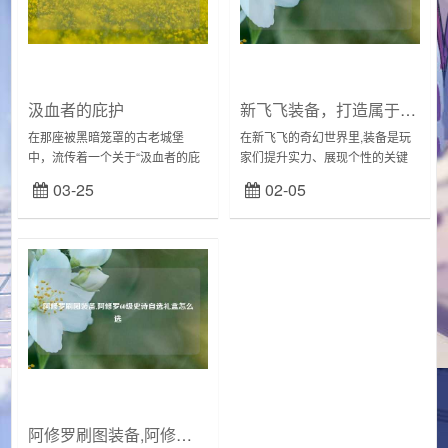
汲血者的庇护
新飞飞装备，打造属于你的飞行传奇
在那座被黑暗笼罩的古老城堡
在新飞飞的奇幻世界里,装备是玩
中，流传着一个关于“汲血者的庇
家们提升实力、展现个性的关键
护”的神秘传说，据说，城堡的深
要素，无论是翱翔于天际的空
03-25
02-05
处隐藏着一股邪恶的力量，一个
战，还是激烈 *** 的陆战，一套精
汲血者徘徊其中，而只有找到特
良的装备都能让你如虎添翼，成
定的庇护之所,才能...
为让人瞩目的存在，...
阿修罗刷图装备,阿修罗60级史诗自选礼盒怎么选