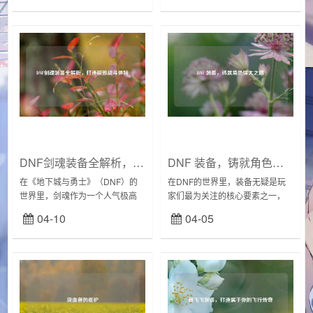
角色罗杰相关，这块金表或许在
来获取更多心仪的道具，然而卡
游戏的剧情、装...
装备的行为存在违反...
DNF剑魂装备全解析，打造极致战斗体验
DNF 装备，铸就角色强大之路
在《地下城与勇士》（DNF）的
在DNF的世界里，装备无疑是玩
世界里，剑魂作为一个人气极高
家们最为关注的核心要素之一，
的职业，其装备的选择对于角色
它不仅是角色实力的直观体现，
04-10
04-05
的实力提升起着至关重要的作
更是玩家在冒险征程中披荆斩
用，合理搭配装备能够让剑魂在
棘、挑战强大敌人的关键所在，
战斗中发挥出更强大的...
从初入阿拉德大陆...