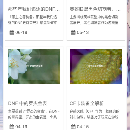
那些年我们追逐的DNF史诗荣光——领主之塔装备一览表
英雄联盟黑色切割者，利刃之变
《领主之塔装备，那些年我们追
主要围绕英雄联盟中的黑色切割
逐的DNF史诗荣光》聚焦DNF中
者展开，黑色切割者作为游戏里
承载玩家青春记忆的领主之塔玩
的利刃，有着重要地位，近期它
06-18
05-13
法，其产出的史诗装备曾是无数
可能经历了改动，这一改动引发
玩家梦寐以求的目标，凝聚着当
玩家关注，其在游戏战局中能为
年刷图刷塔的热血...
玩家带来关键优势，无...
DNF 中的罗杰金表
CF卡装备全解析
主要提到了“罗杰的金表”，在DNF
穿越火线（CF）作为一款经典的
的世界里，罗杰的金表是一个具
射击游戏，装备对于玩家在游戏
有一定特色的物品，它可能有着
中的表现起着至关重要的作用，
04-19
04-15
独特的属性或用途，与游戏中的
一些玩家希望通过卡装备的方式