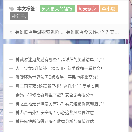
本文标签：
男人更大的福报,
每天健身,
李小璐,
神句子,
英雄联盟手游亚索进阶攻略，大神教你玩转亚索风墙和位移
英雄联盟今天维护吗？艾欧尼亚大区又崩了？
神武财迷鬼奖励有哪些？超详细的奖励清单来了！
人工少女3升级补丁怎么用？新手教程一看就会！
暖暖环游世界法国S级攻略，平民也能拿高分！
真三国无双5秘籍哪里找？这几个 *** 简单实用！
秦殇1.30修改器哪里下载？安全无毒版分享！
神之墓地无邪蝶恋厉害吗？看完这篇你就知道了！
神龙合击外挂安全吗？小心这些风险要注意！
神秘庇护所值得刷吗？收益分析与价值评估！