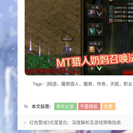
Tags：[网游，魔兽猎人，魔兽，传奇，天赋，职
本文标签：
男欢女爱,
不要撸管,
伤害,
红色警戒3尤里复仇：深度解析及游戏策略指南