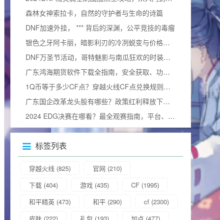
森林女神索拉卡，自然的守护者与生命的诗篇
DNF加速外挂， *** 背后的深渊，公平竞技的毒瘤
银色之牙阿卡丽，暗影利刃的冷冽蜕变与价格询问
DNF万圣节活动，哥特魅影与南瓜狂欢的时装奇幻碰撞
广东鸿海期货软件下载全指南，安全获取、功能解析与使用技巧
1Q币等于多少CF点？穿越火线CF点兑换规则与实用攻略详解
广东国企改革龙头股有哪些？政策红利释放下的价值重估与布局窗口解析
2024 EDG决赛在哪看？最全观赛指南，平台、细节及视频观看方式汇总
标签列表
穿越火线
(825)
官网
(210)
下载
(404)
游戏
(435)
CF
(1995)
和平精英
(473)
和平
(290)
cf
(2300)
皮肤
(222)
礼包
(193)
加点
(477)