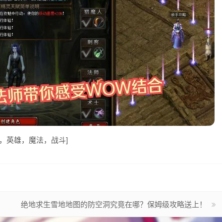
业，英雄，魔法，战斗]
绝地求生雪地地图的防空洞究竟在哪？保姆级攻略送上！