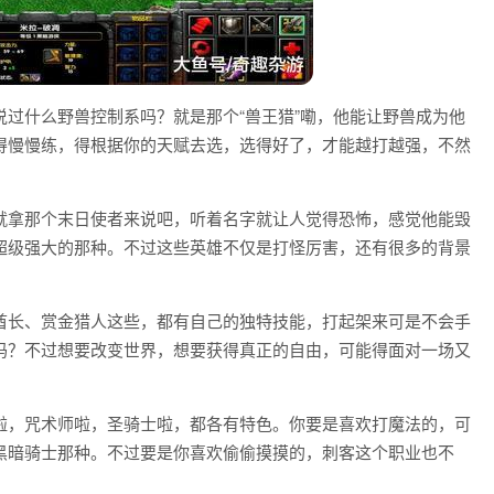
过什么野兽控制系吗？就是那个“兽王猎”嘞，他能让野兽成为他
得慢慢练，得根据你的天赋去选，选得好了，才能越打越强，不然
就拿那个末日使者来说吧，听着名字就让人觉得恐怖，感觉他能毁
超级强大的那种。不过这些英雄不仅是打怪厉害，还有很多的背景
酋长、赏金猎人这些，都有自己的独特技能，打起架来可是不会手
吗？不过想要改变世界，想要获得真正的自由，可能得面对一场又
啦，咒术师啦，圣骑士啦，都各有特色。你要是喜欢打魔法的，可
黑暗骑士那种。不过要是你喜欢偷偷摸摸的，刺客这个职业也不