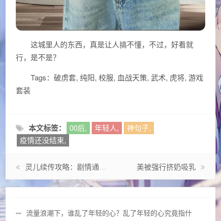
这城里人的东西，真是让人搞不懂，不过，好看就
行，是不是？
Tags：破虏套, 纯阳, 校服, 血战天策, 武术, 虎将, 游戏
套装
本文标签：
00后,
年轻人,
神句子,
疫情还没结束,
灵儿续传攻略：剧情通关、技能升级、隐藏任务全解析
美被强行挤奶吸乳
流量浪潮下，谁乱了年轻的心？乱了年轻的心究竟指什