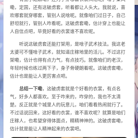
嘞，定国，还有这破虏套，听着都让人头大。我就说，喜
欢哪套就穿哪套，管别人说啥呢。就像咱们过日子，自己
舒坦就行，管别人咋看呢。这破虏套嘞，估计穿上也能让
人自信点吧，毕竟好看的衣裳谁不喜欢呢。
听说这破虏套还能打架用，是啥子武术技法。我这老
太婆可不懂啥子武术，就知道庄稼地里的活儿。不过这打
架嘞，估计也得有点力气，有点技巧。就像咱们的老汉，
年轻时候也练过两下子，身子骨硬朗着呢。这破虏套嘞，
估计也是能让人更厉害点吧。
总结一下嘞
，这破虏套就是个好看的衣裳，有点名
气，好多人都喜欢。至于咋来的，咋穿的，我也不太清
楚。反正就是个城里人的玩意儿，咱们看看热闹就行了。
不过话说回来，这好看的衣裳，谁不喜欢呢？就算是咱们
庄稼人，也希望穿得体面点，精精神神的。这破虏套嘞，
估计就是能让人精神起来的衣裳吧。