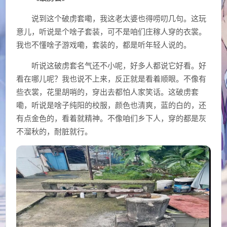
说到这个破虏套嘞，我这老太婆也得唠叨几句。这玩
意儿，听说是个啥子套装，可不是咱们庄稼人穿的衣裳。
我也不懂啥子游戏嘞，套装的，都是听年轻人说的。
听说这破虏套名气还不小呢，好多人都说它好看。好
看在哪儿呢？我也说不上来，反正就是看着顺眼。不像有
些衣裳，花里胡哨的，穿出去都怕人家笑话。这破虏套
嘞，听说是啥子纯阳的校服，颜色也清爽，蓝的白的，还
有点金色的，看着就精神。不像咱们乡下人，穿的都是灰
不溜秋的，耐脏就行。