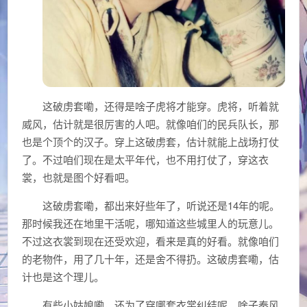
这破虏套嘞，还得是啥子虎将才能穿。虎将，听着就
威风，估计就是很厉害的人吧。就像咱们的民兵队长，那
也是个顶个的汉子。穿上这破虏套，估计就能上战场打仗
了。不过咱们现在是太平年代，也不用打仗了，穿这衣
裳，也就是图个好看吧。
这破虏套嘞，都出来好些年了，听说还是14年的呢。
那时候我还在地里干活呢，哪知道这些城里人的玩意儿。
不过这衣裳到现在还受欢迎，看来是真的好看。就像咱们
的老物件，用了几十年，还是舍不得扔。这破虏套嘞，估
计也是这个理儿。
有些小姑娘嘞，还为了穿哪套衣裳纠结呢。啥子秦风