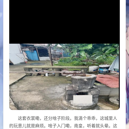
这套衣裳嘞，还分啥子阶段。我滴个乖乖，这城里人
的玩意儿就是麻烦。啥子入门嘞，南皇，听着就头晕。这