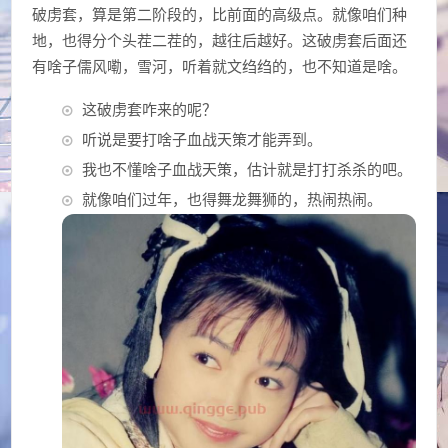
破虏套，算是第二阶段的，比前面的高级点。就像咱们种
地，也得分个头茬二茬的，越往后越好。这破虏套后面还
有啥子儒风嘞，雪河，听着就文绉绉的，也不知道是啥。
这破虏套咋来的呢？
听说是要打啥子血战天策才能弄到。
我也不懂啥子血战天策，估计就是打打杀杀的吧。
就像咱们过年，也得舞龙舞狮的，热闹热闹。