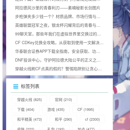
阿拉德风沙里的青春利刃——素喃秘影长剑图片
步枪弹夹多少钱一个？材质品牌、市场行情与合法边界全揭秘
英雄联盟冠军之夜，银龙杯闪耀背后的青春与热血加冕礼
99聊天室，那些年我们在虚拟世界里交换过的青春
CF CDKey兑换全攻略，从获取到使用一文解决所有疑问（含2025兑换码）
华泰联合证券APP下载全指南，安全获取、功能解析与使用技巧
DNF投诉中心，守护阿拉德大陆公平的正义之门官方网站
穿越火线刷CF点真的假的？警惕陷阱别让贪心毁掉游戏体验
标签列表
穿越火线
(825)
官网
(210)
下载
(404)
游戏
(435)
CF
(1995)
和平精英
(473)
和平
(290)
cf
(2300)
皮肤
(222)
礼包
(193)
加点
(477)