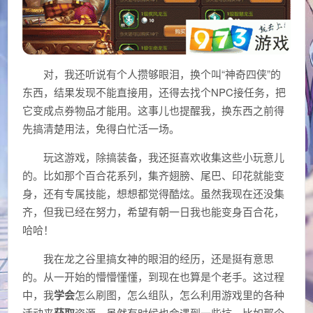
对，我还听说有个人攒够眼泪，换个叫“神奇四侠”的
东西，结果发现不能直接用，还得去找个NPC接任务，把
它变成点券物品才能用。这事儿也提醒我，换东西之前得
先搞清楚用法，免得白忙活一场。
玩这游戏，除搞装备，我还挺喜欢收集这些小玩意儿
的。比如那个百合花系列，集齐翅膀、尾巴、印花就能变
身，还有专属技能，想想都觉得酷炫。虽然我现在还没集
齐，但我已经在努力，希望有朝一日我也能变身百合花，
哈哈！
我在龙之谷里搞女神的眼泪的经历，还是挺有意思
的。从一开始的懵懵懂懂，到现在也算是个老手。这过程
中，我
学会
怎么刷图，怎么组队，怎么利用游戏里的各种
活动来
获取
资源。虽然有时候也会遇到一些坑，比如那个