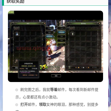
获取奖励
刷完图之后，我就
等着
邮件，每次看到新邮件提
示，心里都还有点小激动。
打开
邮件，
领取
女神的眼泪，那种感觉，别提多