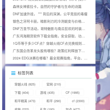
森林女神索拉卡，自然的守护者与生命的诗篇
DNF加速外挂， *** 背后的深渊，公平竞技的毒瘤
银色之牙阿卡丽，暗影利刃的冷冽蜕变与价格询问
DNF万圣节活动，哥特魅影与南瓜狂欢的时装奇幻碰撞
广东鸿海期货软件下载全指南，安全获取、功能解析与使用技巧
1Q币等于多少CF点？穿越火线CF点兑换规则与实用攻略详解
广东国企改革龙头股有哪些？政策红利释放下的价值重估与布局窗口解析
2024 EDG决赛在哪看？最全观赛指南，平台、细节及视频观看方式汇总
标签列表
穿越火线
(825)
官网
(210)
下载
(404)
游戏
(435)
CF
(1995)
和平精英
(473)
和平
(290)
cf
(2300)
皮肤
(222)
礼包
(193)
加点
(477)