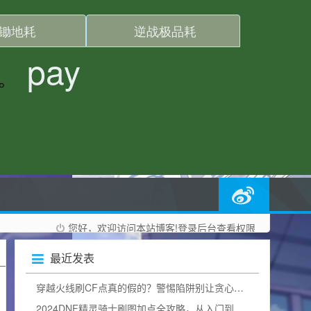
您好，欢迎访问本站博客!
登录后台
查看权限
最近发表
穿越火线刷CF点真的假的？警惕陷阱别让贪心毁掉游戏体验
2024DNF精灵骑士刷图加点全攻略，从入门到精通，打造一线输出（附加点图）