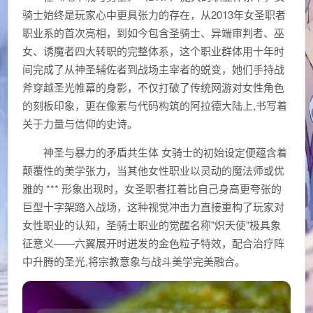
骑士始终是玩家心中更具张力的存在，从2013年女圣职者
职业系的首次亮相，到如今包含圣骑士、异端审判者、巫
女、诱魔者四大转职的完整体系，这个职业群体用十年时
间完成了从神圣辅佐者到战场主宰者的蜕变，她们手持战
斧穿越圣光帷幕的身影，不仅打破了传统网游对女性角色
的刻板印象，更在像素与代码构筑的阿拉德大陆上,书写着
关于力量与信仰的史诗。
神圣与暴力的矛盾共生体 女骑士的初始设定便蕴含着
颠覆性的美学张力，当其他女性职业以灵动的魔法师或优
雅的 *** 形象出现时，女圣职者扛着比自己身高更夸张的
巨型十字架踏入战场，这种视觉冲击力直接重构了玩家对
女性职业的认知，圣骑士职业的觉醒名称"炽天使"极具象
征意义——六翼展开时迸发的金色粒子特效，配合治疗阵
中升腾的圣光,将宗教意象与战斗美学完美融合。