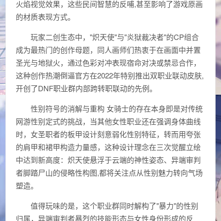
火焰视觉效果，这些民间智慧的反哺,甚至影响了游戏原画
的材质表现方式。
玩家二创生态中，"炽天使"与"炎狱裁决者"的CP组合
成为最热门的创作母题，同人画师们热衷于在画面中并置
圣光与地狱火，通过色彩对冲表现宿命对决或禁忌合作，
这种创作热潮倒逼官方在2022年特别推出双职业联动皮肤,
开创了DNF职业群内部跨转职联动的先例。
性别符号的消解与重构 女骑士的存在本身即是对传统
网游性别定式的挑战，当其他女性职业还在强调身体曲线
时，女圣职者的板甲设计刻意弱化性别特征，转而用夸张
的肩甲和裙甲构造力量感，这种设计理念在三次觉醒立绘
中达到新高度：炽天使悬浮于云端的神性姿态、异端审判
者脚踏尸山的侵略性构图,都将关注点从性别魅力转向气场
塑造。
值得玩味的是，这个职业群同时解构了"暴力"的性别
归属，异端审判者暴烈的技能形态与女性身份形成的反