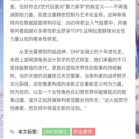
差，恰好符合Z世代玩家对"暴力美学"的新定义——不再强
调原始力量，而是注重精密控制与艺术化呈现，这种审美
转向在数据层面得到印证：2023年职业人气投票中，异端
审判者超越众多男性职业跻身TOP5,证明玩家群体对女性
力量认知的根本性转变。
从圣光幕僚到烈焰战神，DNF女骑士的十年进化史，
本质上是网游角色设计哲学的范式转变，她们承载的不只
是技能数值的迭代，更是对虚拟世界性别叙事的持续解
构，当炽天使的羽翼掠过天空要塞，当审判者的战斧劈开
次元裂缝，这些像素构成的身影正在重新定义何为力量，
何为信仰，以及一个女性角色在幻想世界中能够抵达的叙
事边疆，或许正如异端审判者觉醒台词所言："这火焰焚尽
伪善者，而灰烬中将诞生新的法则。"
本文标签：
DNF女骑士,
职业美学,