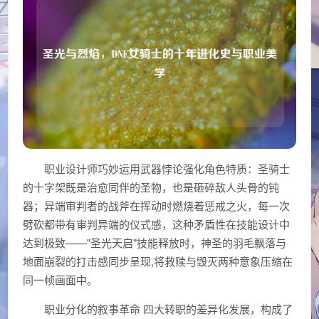
职业设计师巧妙运用武器悖论强化角色特质：圣骑士
的十字架既是治愈同伴的圣物，也是砸碎敌人头骨的钝
器；异端审判者的战斧在挥动时燃烧着惩戒之火，每一次
劈砍都带有审判异端的仪式感，这种矛盾性在技能设计中
达到极致——"圣光天启"技能释放时，神圣的羽毛飘落与
地面崩裂的打击感同步呈现,将救赎与毁灭两种意象压缩在
同一帧画面中。
职业分化的叙事革命 四大转职的差异化发展，构成了