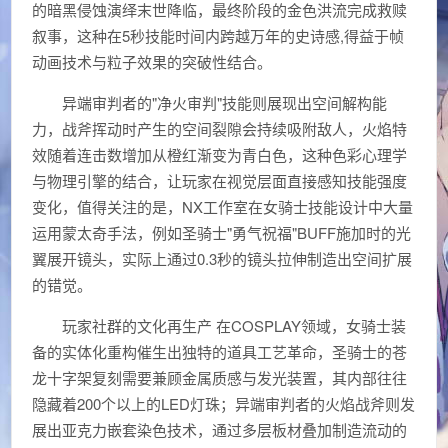
的暗黑侵蚀演绎末世降临，最终阶段的金色洪流完成救赎
叙事，这种在5秒技能时间内跨越万年的史诗感,得益于帧
动画技术与粒子效果的突破性结合。
异端审判者的"净火审判"技能则展现出空间解构能
力，战斧挥动时产生的空间裂隙会持续吸附敌人，火焰特
效随着连击数增加从橙红渐变为青白色，这种色彩心理学
与物理引擎的结合，让玩家在视觉层面直接感知技能强度
变化，值得关注的是，NX工作室在女骑士技能设计中大量
运用蒙太奇手法，例如圣骑士"勇气祝福"BUFF施加时的光
翼展开镜头，实际上通过0.3秒的镜头拉伸制造出空间扩展
的错觉。
玩家社群的文化再生产 在COSPLAY领域，女骑士装
备的实体化重构催生出独特的道具工艺革命，圣骑士的苍
龙十字架复刻需要兼顾金属质感与发光装置，其内部往往
隐藏着200个以上的LED灯珠；异端审判者的火焰战斧则发
展出亚克力嵌套染色技术，通过多层板材叠加制造流动的