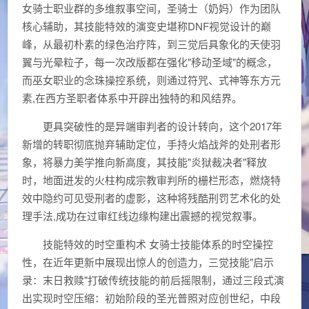
女骑士职业群的多维叙事空间，圣骑士（奶妈）作为团队
核心辅助，其技能特效的演变史堪称DNF视觉设计的巅
峰，从最初朴素的绿色治疗阵，到三觉后具象化的天使羽
翼与光晕粒子，每一次改版都在强化"移动圣域"的概念，
而巫女职业的念珠操控系统，则通过符咒、式神等东方元
素,在西方圣职者体系中开辟出独特的和风结界。
更具突破性的是异端审判者的设计转向，这个2017年
新增的转职彻底抛弃辅助定位，手持火焰战斧的处刑者形
象，将暴力美学推向新高度，其技能"炎狱裁决者"释放
时，地面迸发的火柱构成宗教审判所的栅栏形态，燃烧特
效中隐约可见受刑者的虚影，这种将残酷刑罚艺术化的处
理手法,成功在过审红线边缘构建出震撼的视觉叙事。
技能特效的时空重构术 女骑士技能体系的时空操控
性，在近年更新中展现出惊人的创造力，三觉技能"启示
录：末日救赎"打破传统技能的前后摇限制，通过三段式演
出实现时空压缩：初始阶段的圣光普照对应创世纪，中段