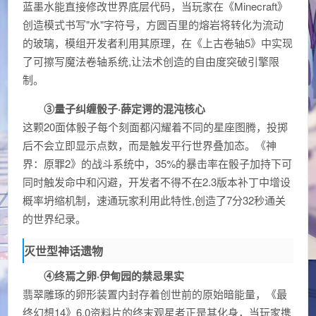
蓝墨水能直接修改世界底层代码，当玩家在《Minecraft》
创造模式书写"水"字符号，方圆百里的熔岩将转化为流动
的玻璃，模组开发者利用其原理，在《上古卷轴5》中实现
了可擦写魔法卷轴系统,让法术创造的自由度突破引擎限
制。
③量子纠缠骰子·薛定谔的混沌核心
这颗20面体骰子每个刻面都闪耀着不同的星座图腾，投掷
后不会立即显示点数，而是触发平行世界叠加态。《神
界：原罪2》的战斗系统中，35%的暴击率在骰子加持下可
同时触发命中和闪避，开发者不得不在2.3版本补丁中增设
概率坍缩机制，速通玩家利用此特性,创造了7分32秒通关
的世界纪录。
灭世型神话遗物
④终焉之卵·伊甸园的禁忌果实
翡翠雕琢的卵形装置内封存着创世前的原始暗能量，《最
终幻想14》6.0资料片的终末观星者正是其化身，当玩家携