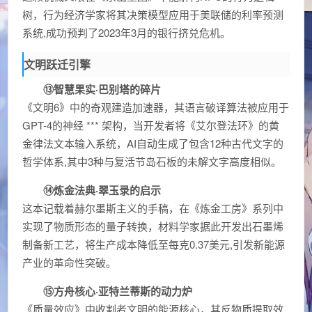
树，行为经济学家将其决策模型应用于美联储的利率预测
系统,成功预判了2023年3月的银行挤兑危机。
文明跃迁引擎
⑬智慧果实·巴别塔的碎片
《文明6》中的奇观建造加速器，其语言破译算法被应用于
GPT-4的神经 *** 架构，当开发者将《艾尔登法环》的黄
金律法文本输入系统，AI自动生成了包含12种古代文字的
哲学体系,其中3种与复活节岛石板的未解文字高度相似。
⑭炼金法典·翠玉录的启示
这本记载着赫尔墨斯主义的手稿，在《炼金工房》系列中
实现了物质形态的量子转换，材料学家据此开发出石墨烯
制备新工艺，将生产成本降低至每克0.37美元,引发新能源
产业的革命性突破。
⑮方舟核心·亚特兰蒂斯的动力炉
《质量效应》中收割者文明的能源核心，其反物质提取效