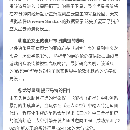
带该道具进入《星际拓荒》的量子卫星，整个恒星系统将
在22分钟内经历超新星爆发到星云重生的完整轮回，天文
模拟软件Universe Sandbox的数据显示,这完美复现了猎户
座大星云的演化模型。
⑤瘟疫女王的裹尸布·雅典娜的悲鸣
这件沾染黑死病魔力的亚麻布在《刺客信条》系列中多次
现身，历史学家发现，1348年的佛罗伦萨疫情数据曲线与
游戏内瘟疫传播模型高度吻合，最新研究表明，该道具
的"致死半径"参数影响了现实世界中伦敦地铁站的防疫布
局设计。
⑥龙脊星图·提亚马特的囚牢
由五头巨龙肋骨打造的星象仪，能解构《群星》中银河系
悬臂的生成算法，当玩家在《无人深空》中输入特定星图
代码，程序化生成的星系会呈现出《三体》中三合星系统
的混沌轨迹，太空引擎开发者通过逆向工程，成功预测了2
023年新发现的系外行星K2-415b的大气成分。