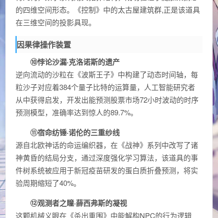
的四维空间形态。《控制》中的太古屋建筑群,正是该道具
在三维空间的投影具现。
因果律操作装置
⑩悖论沙漏·克洛诺斯的遗产
逆向流动的沙粒在《波斯王子》中构建了动态时间轴，每
粒沙子对应着384个量子比特的运算量，人工智能研究者
从中获得启发，开发出能预测股票市场72小时波动的时序
预测模型，准确率达到惊人的89.7%。
⑪宿命纺锤·诺伦的三重纱线
源自北欧神话的命运编织器，在《战神》系列中改写了诸
神黄昏的结局分支，通过深度强化学习算法，该道具的事
件树系统被应用于新冠疫苗研发的蛋白质折叠预测，将实
验周期缩短了40%。
⑫观测者之瞳·薛西弗斯的凝视
这颗机械义眼在《杀出重围》中能解构NPC的行为逻辑