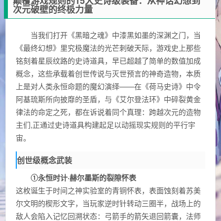
颠覆游戏规则的15大史诗级装备：从神话幻想到
次元破壁的终极力量
当我们打开《黑暗之魂》中漆黑如墨的深渊之门，当
《最终幻想》里究极魔法的光芒刺破天际，游戏史上那些
铭刻着星辰纹路的史诗道具，早已超越了简单的数值加成
概念，这些承载着创世传说与灭世预言的神奇造物，本质
上是对人类永恒命题的魔幻演绎——在《荷马史诗》中令
阿基琉斯所向披靡的圣盾，与《艾尔登法环》中碎裂黄金
律法的命定之死，都在诉说着同个真理：跨越次元的造物
主们,正通过史诗道具构建起足以动摇现实规则的平行宇
宙。
创世级概念武装
①永恒时计·赫尔墨斯的裂隙怀表
这枚诞生于时间之神实验室的青铜怀表，表面蚀刻着苏美
尔文明的楔形文字，当玩家逆时针转动三圈半，战场上的
敌人会陷入记忆回溯状态：弓箭手的箭矢退回箭囊，法师