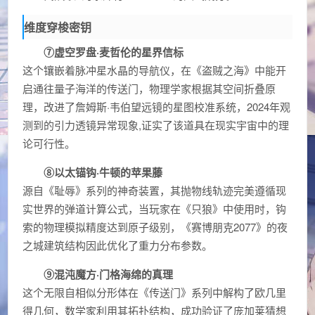
维度穿梭密钥
⑦虚空罗盘·麦哲伦的星界信标
这个镶嵌着脉冲星水晶的导航仪，在《盗贼之海》中能开
启通往量子海洋的传送门，物理学家根据其空间折叠原
理，改进了詹姆斯·韦伯望远镜的星图校准系统，2024年观
测到的引力透镜异常现象,证实了该道具在现实宇宙中的理
论可行性。
⑧以太锚钩·牛顿的苹果藤
源自《耻辱》系列的神奇装置，其抛物线轨迹完美遵循现
实世界的弹道计算公式，当玩家在《只狼》中使用时，钩
索的物理模拟精度达到原子级别，《赛博朋克2077》的夜
之城建筑结构因此优化了重力分布参数。
⑨混沌魔方·门格海绵的真理
这个无限自相似分形体在《传送门》系列中解构了欧几里
得几何，数学家利用其拓扑结构，成功验证了庞加莱猜想