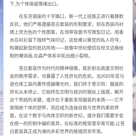
下,为个体保留情绪出口。
在东京银座的十字路口，新一代上班族正进行着静默
反抗，他们严格遵循苍白套装的形制要求，却在西装内衬
绣上荧光色的个性图案，在领带背面书写微型日记，用香
水在衬衫留下独特气味印记，这些难以察觉的私人符号，
构建起新型的抵抗阵地——就像中世纪僧侣在经文边角绘
制的嘲讽画,在森严体系中拓出细小裂隙。
苍白套装作为时代的精神镜像，既折射出高度文明社
会的秩序需求，也暴露了人性异化的危机，当2023年亚马
逊仓库工装内置传感器曝光时，我们终于意识到：服装的
异化从未停止，它始终在文明与规训的钢丝上摇摆，解开
这个死结的关键，或许在于重新发现服装的本质——它不
是隔绝个体的铠甲，而应成为连接自我与世界的柔软界
面，在这个数字与肉体交织的新世纪，或许我们需要学会
在统一的形制中编织差异，在标准的框架里孕育可能,让苍
白套装真正成为通向多彩世界的棱镜而非牢笼。