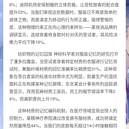
8%；迪拜机场安保制服的立体剪裁，让受检旅客的配合度
提升53%，当我们审视这些数据时，服装已不再是简单的
遮体之物，而是演变为移动的行为矫正器，值得警惕的
是，这种物理约束正在向心理约束转化——某快消品牌的
调研显示，连续穿着修身款衬衫30天的受试者，其风险决
策力平均下降19%。
纺织物的记忆囚笼 神经科学家对服装记忆的研究打开
了潘多拉魔盒，当受试者穿着特定材质的衣服进行记忆测
试时，聚酯纤维材质的回忆准确率比棉质低31%，这种现
象在苍白套装的标准化材质中尤为明显，批量生产的混纺
面料正在构建某种记忆屏障，东京某会计事务所的追踪调
查显示，改用亚麻材质工装后，员工的细节错误率下降2
4%，但离职意向上升19%。
这种材质的记忆编码机制，在医疗领域显现出惊人的
控制力，某精神疗养院通过改变病号服材质，成功将镇定
剂用量降低44%，当我们的皮肤每天超过14小时接触相同