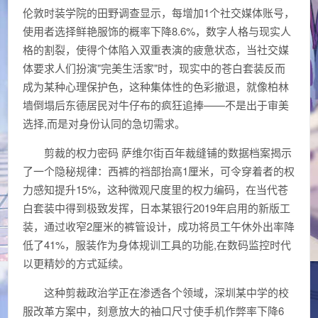
伦敦时装学院的田野调查显示，每增加1个社交媒体账号，
使用者选择鲜艳服饰的概率下降8.6%，数字人格与现实人
格的割裂，使得个体陷入双重表演的疲惫状态，当社交媒
体要求人们扮演"完美生活家"时，现实中的苍白套装反而
成为某种心理保护色，这种集体性的色彩撤退，就像柏林
墙倒塌后东德居民对牛仔布的疯狂追捧——不是出于审美
选择,而是对身份认同的急切需求。
剪裁的权力密码 萨维尔街百年裁缝铺的数据档案揭示
了一个隐秘规律：西裤的裆部抬高1厘米，可令穿着者的权
力感知提升15%，这种微观尺度里的权力编码，在当代苍
白套装中得到极致发挥，日本某银行2019年启用的新版工
装，通过收窄2厘米的裤管设计，成功将员工午休外出率降
低了41%，服装作为身体规训工具的功能,在数码监控时代
以更精妙的方式延续。
这种剪裁政治学正在渗透各个领域，深圳某中学的校
服改革方案中，刻意放大的袖口尺寸使手机作弊率下降6