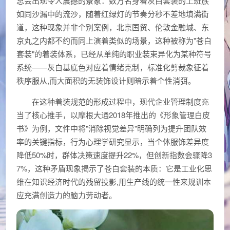
总会出现令人震撼的景象：数万名身着灰白套装的上班族
如同沙漏中的流沙，随着红绿灯的节奏分秒不差地填满街
道，这种现象并非个别案例，北京国贸、伦敦金融城、东
京丸之内都不约而同上演着类似的场景，这种被称为"苍白
套装"的着装体系，已经从单纯的职业装束异化为某种符号
系统——灰白基底色对应着情绪克制，标准化剪裁象征着
秩序服从,而大面积的无装饰设计则暗示着个性消弭。
在这种着装规范的形成过程中，现代企业管理制度充
当了核心推手，以摩根大通2018年推出的《形象管理白皮
书》为例，文件中将"消除视觉差异"明确列为提升团队效
率的关键指标，行为心理学研究显示，当个体服饰差异度
降低50%时，群体决策速度提升22%，但创新指数会骤降3
7%，这种矛盾现象揭示了苍白套装的本质：它是工业化思
维在知识经济时代的残留投影,用生产线的统一性来规训本
应充满创造力的脑力劳动者。