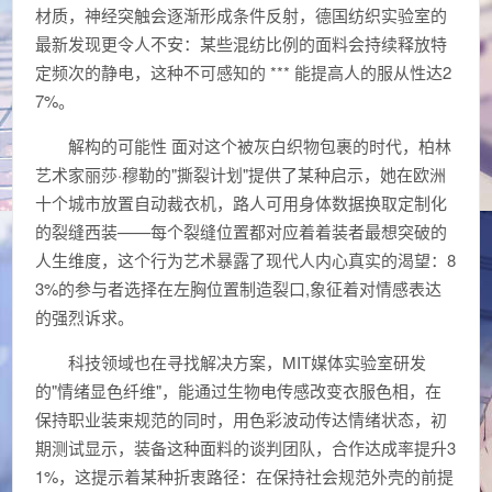
材质，神经突触会逐渐形成条件反射，德国纺织实验室的
最新发现更令人不安：某些混纺比例的面料会持续释放特
定频次的静电，这种不可感知的 *** 能提高人的服从性达2
7%。
解构的可能性 面对这个被灰白织物包裹的时代，柏林
艺术家丽莎·穆勒的"撕裂计划"提供了某种启示，她在欧洲
十个城市放置自动裁衣机，路人可用身体数据换取定制化
的裂缝西装——每个裂缝位置都对应着着装者最想突破的
人生维度，这个行为艺术暴露了现代人内心真实的渴望：8
3%的参与者选择在左胸位置制造裂口,象征着对情感表达
的强烈诉求。
科技领域也在寻找解决方案，MIT媒体实验室研发
的"情绪显色纤维"，能通过生物电传感改变衣服色相，在
保持职业装束规范的同时，用色彩波动传达情绪状态，初
期测试显示，装备这种面料的谈判团队，合作达成率提升3
1%，这提示着某种折衷路径：在保持社会规范外壳的前提