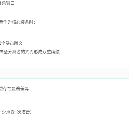
反杀窗口
者作为核心装备时：
2个暴击雕文
神圣分离者的咒刃形成双重续航
效益存在显著差异：
于少承受1次塔击）