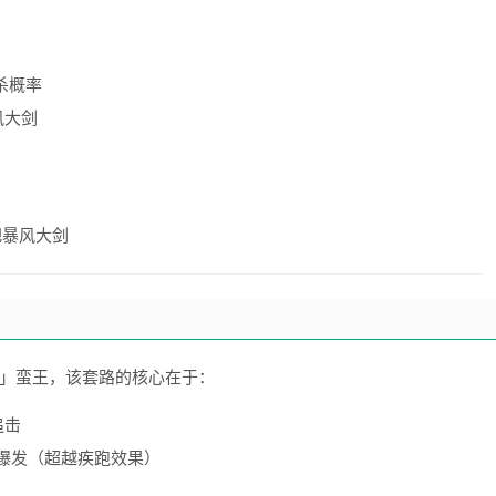
杀概率
风大剑
把暴风大剑
流」蛮王，该套路的核心在于：
追击
时爆发（超越疾跑效果）