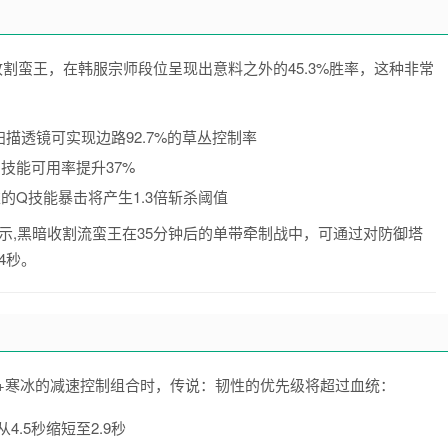
收割蛮王，在韩服宗师段位呈现出意料之外的45.3%胜率，这种非常
描透镜可实现边路92.7%的草丛控制率
技能可用率提升37%
雄的Q技能暴击将产生1.3倍斩杀阈值
据显示,黑暗收割流蛮王在35分钟后的单带牵制战中，可通过对防御塔
4秒。
+寒冰的减速控制组合时，传说：韧性的优先级将超过血统：
.5秒缩短至2.9秒