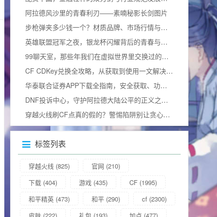
阿拉德风沙里的青春利刃——素喃秘影长剑图片
步枪弹夹多少钱一个？材质品牌、市场行情与合法边界全揭秘
英雄联盟冠军之夜，银龙杯闪耀背后的青春与热血加冕礼
99聊天室，那些年我们在虚拟世界里交换过的青春
CF CDKey兑换全攻略，从获取到使用一文解决所有疑问（含2025兑换码）
华泰联合证券APP下载全指南，安全获取、功能解析与使用技巧
DNF投诉中心，守护阿拉德大陆公平的正义之门官方网站
穿越火线刷CF点真的假的？警惕陷阱别让贪心毁掉游戏体验
标签列表
穿越火线
(825)
官网
(210)
下载
(404)
游戏
(435)
CF
(1995)
和平精英
(473)
和平
(290)
cf
(2300)
皮肤
(222)
礼包
(193)
加点
(477)