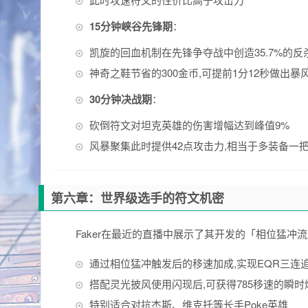
15分钟峡谷先锋期
：
凯旋的回血机制在先锋争夺战中创造35.7%的反
神奇之鞋节省的300金币,可提前1分12秒做出暴
30分钟决战期
：
砍倒符文对坦克英雄的伤害增幅达到峰值9%
风暴聚集此时提供42点攻击力,相当于多装备一
第六章：世界级选手的符文机密
Faker在最近的直播中展示了其开发的「相位猛冲
通过相位猛冲触发后的移速加成,实现EQR三连
搭配灵光披风使用闪现后,可获得785移速的瞬
特别适合对抗杰斯、维克托等长手Poke英雄