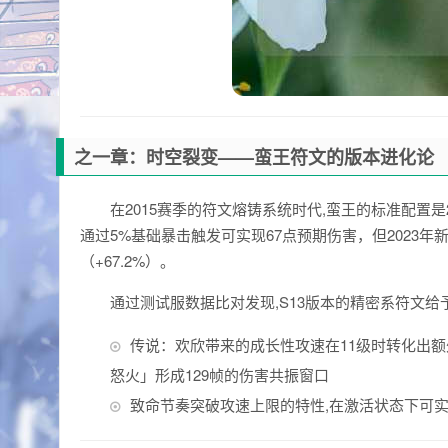
之一章：时空裂变——蛮王符文的版本进化论
在2015赛季的符文熔铸系统时代,蛮王的标准配置是
通过5%基础暴击触发可实现67点预期伤害，但2023
（+67.2%）。
通过测试服数据比对发现,S13版本的精密系符文
传说：欢欣带来的成长性攻速在11级时转化出额外
怒火」形成129帧的伤害共振窗口
致命节奏突破攻速上限的特性,在激活状态下可实