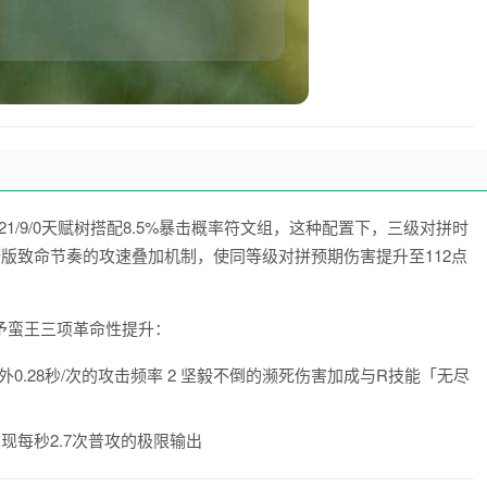
21/9/0天赋树搭配8.5%暴击概率符文组，这种配置下，三级对拼时
年新版致命节奏的攻速叠加机制，使同等级对拼预期伤害提升至112点
给予蛮王三项革命性提升：
0.28秒/次的攻击频率 2 坚毅不倒的濒死伤害加成与R技能「无尽
现每秒2.7次普攻的极限输出