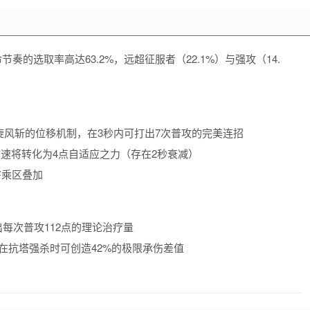
奏的选取率高达63.2%，远超征服者（22.1%）与强攻（14.
旋风斩的位移机制，在3秒内可打出7次普攻的完美连招
攻速将转化为4点自适应之力（存在2秒衰减）
害乘区叠加
每次普攻112点的理论治疗量
在抗塔强杀时可创造42%的极限承伤差值