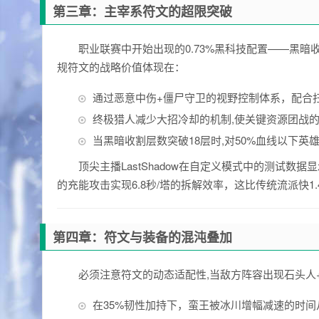
第三章：主宰系符文的超限突破
职业联赛中开始出现的0.73%黑科技配置——黑暗
规符文的战略价值体现在：
通过恶意中伤+僵尸守卫的视野控制体系，配合扫
终极猎人减少大招冷却的机制,使关键资源团战的
当黑暗收割层数突破18层时,对50%血线以下英
顶尖主播LastShadow在自定义模式中的测试数
的充能攻击实现6.8秒/塔的拆解效率，这比传统流派快1.
第四章：符文与装备的混沌叠加
必须注意符文的动态适配性,当敌方阵容出现石头人
在35%韧性加持下，蛮王被冰川增幅减速的时间从4