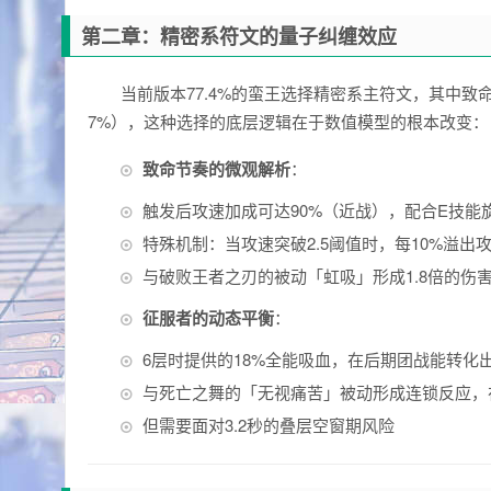
第二章：精密系符文的量子纠缠效应
当前版本77.4%的蛮王选择精密系主符文，其中致命节
7%），这种选择的底层逻辑在于数值模型的根本改变：
致命节奏的微观解析
：
触发后攻速加成可达90%（近战），配合E技能
特殊机制：当攻速突破2.5阈值时，每10%溢出
与破败王者之刃的被动「虹吸」形成1.8倍的伤
征服者的动态平衡
：
6层时提供的18%全能吸血，在后期团战能转化出
与死亡之舞的「无视痛苦」被动形成连锁反应，
但需要面对3.2秒的叠层空窗期风险