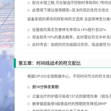
配合水银之靴,可在被连环控制时争取到0.7秒的
此情境下建议使用精密+坚决的双抗性符文组合
装备系统的革命同样影响符文选择,当选择神圣分离
征服者的真实伤害转化率将从14%提升至22%
但会损失10%的暴击概率，此时需在符文中补充
此时传说：血统的优先级超过欢欣，吸血属性与
第五章：时间线战术的符文配比
根据OP.GG全球数据中心，不同时间节点的符文
前10分钟发育期
：
过量治疗的护盾可吸收137点防御塔伤害（相当
骸骨镀层能使3级换血时的预期损失降低28HP
此时攻速符文的性价比高于攻击力