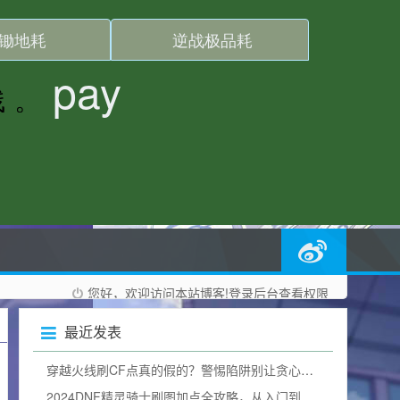
您好，欢迎访问本站博客!
登录后台
查看权限
最近发表
穿越火线刷CF点真的假的？警惕陷阱别让贪心毁掉游戏体验
2024DNF精灵骑士刷图加点全攻略，从入门到精通，打造一线输出（附加点图）