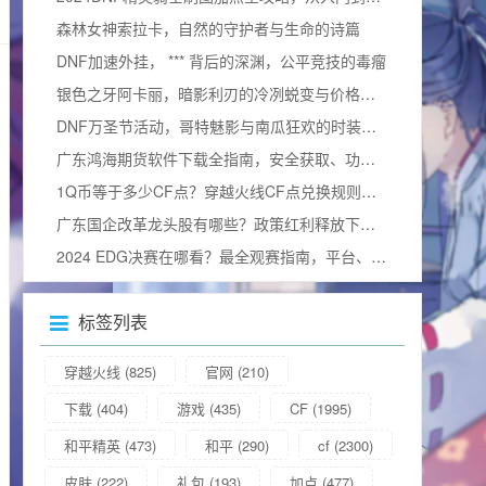
森林女神索拉卡，自然的守护者与生命的诗篇
DNF加速外挂， *** 背后的深渊，公平竞技的毒瘤
银色之牙阿卡丽，暗影利刃的冷冽蜕变与价格询问
DNF万圣节活动，哥特魅影与南瓜狂欢的时装奇幻碰撞
广东鸿海期货软件下载全指南，安全获取、功能解析与使用技巧
1Q币等于多少CF点？穿越火线CF点兑换规则与实用攻略详解
广东国企改革龙头股有哪些？政策红利释放下的价值重估与布局窗口解析
2024 EDG决赛在哪看？最全观赛指南，平台、细节及视频观看方式汇总
标签列表
穿越火线
(825)
官网
(210)
下载
(404)
游戏
(435)
CF
(1995)
和平精英
(473)
和平
(290)
cf
(2300)
皮肤
(222)
礼包
(193)
加点
(477)