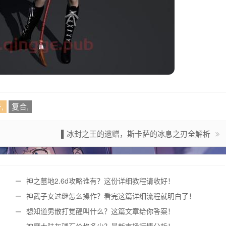
,
复合,
▌冰封之王的遗赠，斯卡萨的冰息之刃全解析
神之墓地2.6d攻略谁有？这份详细教程请收好！
神武子女过继怎么操作？看完这篇详细流程就明白了！
！
想知道男散打觉醒叫什么？这篇文章给你答案！