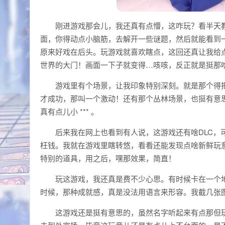
刚进游戏那会儿，我还真有点懵，这咋玩？看半天
面，你得动点小脑筋，去解开一些谜题，然后就能看到
原来好戏在后头。玩游戏就喜欢瞎点，这回还真让我给
世界的大门！画面一下子就变得…咳咳，反正就是挺那
游戏里有个场景，让我印象特别深刻。就是那个得把
才成功，那叫一个激动！还有那个丛林场景，也挺有意
真有点儿小 *** 。
后来我在网上也看到有人说，这游戏还有啥DLC，
枉钱。我就在游戏里瞎转悠，看看还能发现点啥新鲜玩
特别的道具，用之后，嘿那效果，简直！
玩这游戏，我还真是费不少心思。有时候卡在一个
时候，那种成就感，真是没法用语言来形容。我截几张
这游戏还是挺有意思的，虽然名字听起来有点那但