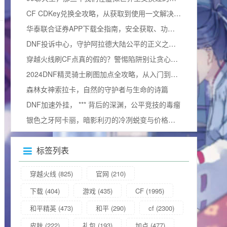
CF CDKey兑换全攻略，从获取到使用一文解决所有疑问（含2025兑换码）
华泰联合证券APP下载全指南，安全获取、功能解析与使用技巧
DNF投诉中心，守护阿拉德大陆公平的正义之门官方网站
穿越火线刷CF点真的假的？警惕陷阱别让贪心毁掉游戏体验
2024DNF精灵骑士刷图加点全攻略，从入门到精通，打造一线输出（附加点图）
森林女神索拉卡，自然的守护者与生命的诗篇
DNF加速外挂， *** 背后的深渊，公平竞技的毒瘤
银色之牙阿卡丽，暗影利刃的冷冽蜕变与价格询问
标签列表
穿越火线
(825)
官网
(210)
下载
(404)
游戏
(435)
CF
(1995)
和平精英
(473)
和平
(290)
cf
(2300)
皮肤
(222)
礼包
(193)
加点
(477)