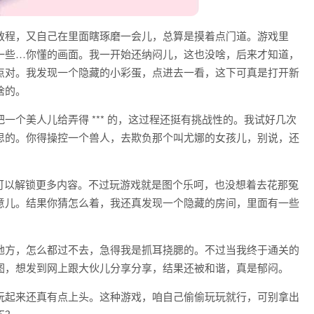
教程，又自己在里面瞎琢磨一会儿，总算是摸着点门道。游戏里
一些…你懂的画面。我一开始还纳闷儿，这也没啥，后来才知道，
点对。我发现一个隐藏的小彩蛋，点进去一看，这下可真是打开新
啥的。
一个美人儿给弄得 *** 的，这过程还挺有挑战性的。我试好几次
思的。你得操控一个兽人，去欺负那个叫尤娜的女孩儿，别说，还
可以解锁更多内容。不过玩游戏就是图个乐呵，也没想着去花那冤
意儿。结果你猜怎么着，我还真发现一个隐藏的房间，里面有一些
地方，怎么都过不去，急得我是抓耳挠腮的。不过当我终于通关的
图，想发到网上跟大伙儿分享分享，结果还被和谐，真是郁闷。
玩起来还真有点上头。这种游戏，咱自己偷偷玩玩就行，可别拿出