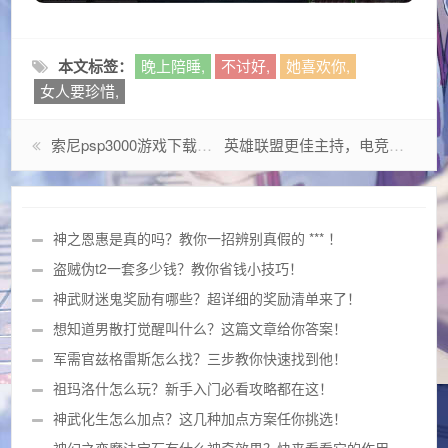
本文标签：
晚上陪睡,
不讨好,
她喜欢你,
女人要珍惜,
索尼psp3000游戏下载太麻烦？试试这个简单的 *** ！
英雄联盟更佳主持，电竞舞台的隐形王者
神之恩惠是真的吗？教你一招辨别真假的 *** ！
盗贼伪t2一套多少钱？教你省钱小技巧！
神武财迷鬼奖励有哪些？超详细的奖励清单来了！
想知道男散打觉醒叫什么？这篇文章给你答案！
军需官兹格雷斯怎么找？三步教你快速找到他！
祖玛洛什怎么玩？新手入门必看攻略都在这！
神武化生怎么加点？这几种加点方案任你挑选！