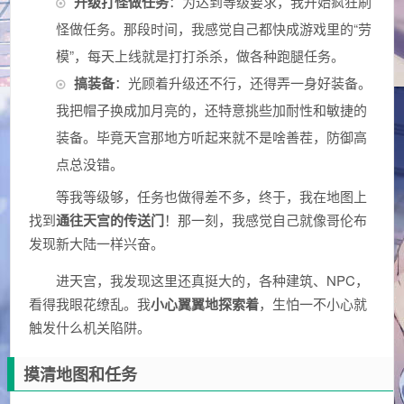
升级打怪做任务
：为达到等级要求，我开始疯狂刷
怪做任务。那段时间，我感觉自己都快成游戏里的“劳
模”，每天上线就是打打杀杀，做各种跑腿任务。
搞装备
：光顾着升级还不行，还得弄一身好装备。
我把帽子换成加月亮的，还特意挑些加耐性和敏捷的
装备。毕竟天宫那地方听起来就不是啥善茬，防御高
点总没错。
等我等级够，任务也做得差不多，终于，我在地图上
找到
通往天宫的传送门
！那一刻，我感觉自己就像哥伦布
发现新大陆一样兴奋。
进天宫，我发现这里还真挺大的，各种建筑、NPC，
看得我眼花缭乱。我
小心翼翼地探索着
，生怕一不小心就
触发什么机关陷阱。
摸清地图和任务