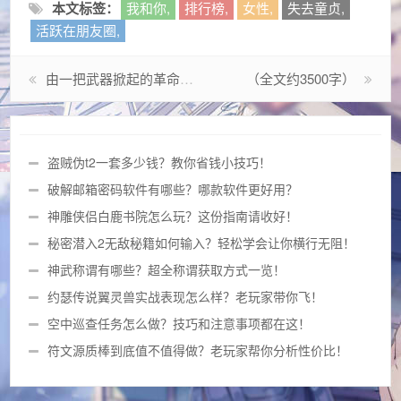
本文标签：
我和你,
排行榜,
女性,
失去童贞,
活跃在朋友圈,
由一把武器掀起的革命，DNF妖刀文化现象启示录
（全文约3500字）
盗贼伪t2一套多少钱？教你省钱小技巧！
破解邮箱密码软件有哪些？哪款软件更好用？
神雕侠侣白鹿书院怎么玩？这份指南请收好！
秘密潜入2无敌秘籍如何输入？轻松学会让你横行无阻！
神武称谓有哪些？超全称谓获取方式一览！
约瑟传说翼灵兽实战表现怎么样？老玩家带你飞！
空中巡查任务怎么做？技巧和注意事项都在这！
符文源质棒到底值不值得做？老玩家帮你分析性价比！