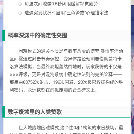
每波次间隙做0.5秒闭眼缓解视觉疲劳
遭遇突发状况时启用"三色警戒"心理锚定法
概率深渊中的确定性突围
困难模式的通关本质是与概率恶魔的博弈,暴击率浮动
区间需通过射击节奏调控，变异体路径预测要借助蒙特卡
洛算法模拟，当最终泰坦轰然倒地时，玩家获得的不仅是
SSS评级，更是对混沌系统中确定性法则的完美诠释——
那串由83752次射击、196次闪避、23次极限救援构成的胜
利密码，永远镌刻在虚拟废墟的合金碑文上。
数字废墟里的人类赞歌
巨人城废墟困难模式,这个由0和1构筑的末日战场，最