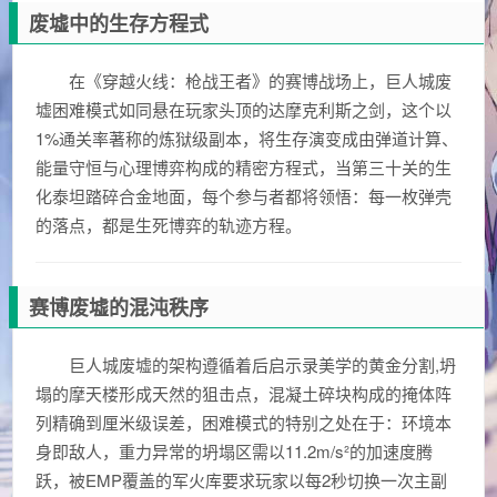
废墟中的生存方程式
在《穿越火线：枪战王者》的赛博战场上，巨人城废
墟困难模式如同悬在玩家头顶的达摩克利斯之剑，这个以
1%通关率著称的炼狱级副本，将生存演变成由弹道计算、
能量守恒与心理博弈构成的精密方程式，当第三十关的生
化泰坦踏碎合金地面，每个参与者都将领悟：每一枚弹壳
的落点，都是生死博弈的轨迹方程。
赛博废墟的混沌秩序
巨人城废墟的架构遵循着后启示录美学的黄金分割,坍
塌的摩天楼形成天然的狙击点，混凝土碎块构成的掩体阵
列精确到厘米级误差，困难模式的特别之处在于：环境本
身即敌人，重力异常的坍塌区需以11.2m/s²的加速度腾
跃，被EMP覆盖的军火库要求玩家以每2秒切换一次主副