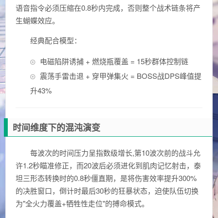
语音指令必须压缩在0.8秒内完成，否则整个战术链条将产
生蝴蝶效应。
经典配合模型：
电磁陷阱诱捕 + 燃烧瓶覆盖 = 15秒群体控制链
震荡手雷击退 + 穿甲弹集火 = BOSS战DPS峰值提
升43%
时间维度下的混沌演变
每波次的时间压力呈指数级增长,第10波次前的战斗允
许1.2秒瞄准修正，而20波后必须进化到肌肉记忆射击，泰
坦三形态转换时的0.8秒僵直期，是将伤害效率提升300%
的决胜窗口，倒计时最后30秒的狂暴状态，迫使队伍切换
为"全火力覆盖+牺牲性走位"的搏命模式。