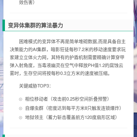
效伤害）
变异体集群的算法暴力
困难模式的变异体不再是简单堆砌数据,而是具备自主
决策能力的AI集群，暗影狂徒每秒7.2米的移动速度要求玩
家建立立体火力网，其特有的护盾机制需要精确计算穿甲
弹入射角度，当毒液幽灵在空气中释放PH值1.2的腐蚀云
雾时，生存空间将按每秒0.3立方米的速度被压缩。
关键威胁TOP3：
相位移动者（攻击前0.25秒空间折叠预警）
自爆虫群（密度达到每平方米8只触发连锁爆炸）
地狱领主（蓄力斩击覆盖前方120度扇形区域）