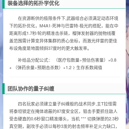
装备选择的拓扑学优化
在资源断供的极限条件下,武器组合必须满足动态环境
下的拓扑优化，M4A1-死神与巴雷特-极光的搭配，能在中
距离形成1.7秒/轮的精准击杀链，榴弹发射器的抛物线覆
盖范围需计算变异体集群的质心坐标，而激光绊雷的更佳
布设角度是地面倾斜37度时的更大触发率。
补给品分配公式： （医疗包数量÷预估伤害量）×0.8
+ （弹药余量÷预期击杀数）×1.2 ≥ 生存系数阈值
团队协作的量子纠缠
四名玩家必须建立量子纠缠般的战术同步,主T拉怪需
将泰坦锁定在掩体遮蔽的87度安全区，狙击手要抓住敌人
受击硬直的0.6秒窗口精准爆头，当机 *** 切换弹匣的2.3秒
真空期，副攻手必须以每秒3发的射击频率补足火力缺口，