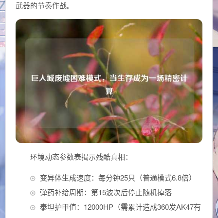
武器的节奏作战。
环境动态参数表揭示残酷真相：
变异体生成速度：每分钟25只（普通模式6.8倍）
弹药补给周期：第15波次后停止随机掉落
泰坦护甲值：12000HP（需累计造成360发AK47有