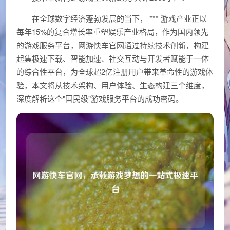
在全球数字经济蓬勃发展的当下， *** 游戏产业正以
每年15%的复合增长率重塑娱乐产业格局，作为国内领先
的游戏服务平台，网游快车官网通过持续技术创新，构建
起集极速下载、智能加速、社交互动与开发者赋能于一体
的综合性平台，为全球超2亿注册用户带来革命性的游戏体
验，本文将从技术架构、用户体验、生态构建三个维度，
深度解析这个"国民级"游戏服务平台的成功密码。