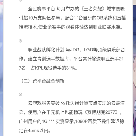
全民赛事平台 每月举办的《王者荣耀》城市赛吸
引超10万支队伍参与，配合平台自研的OB系统和直播
推流技术,使业余赛事的观看体验达到职业联赛水准。
职业战队孵化计划 与JDG、LGD等顶级俱乐部合
作，建立青训选手数据库，平台累计输送职业选手21
7名，占KPL现役选手的31%。
（三）跨平台融合创新
云游戏服务突破 依托边缘计算节点实现的云端渲
染，使用户在千元机上也能畅玩《赛博朋克2077》，
广州用户的4G *** 实测显示,1080P画质下操作延迟稳
定在45ms以内。