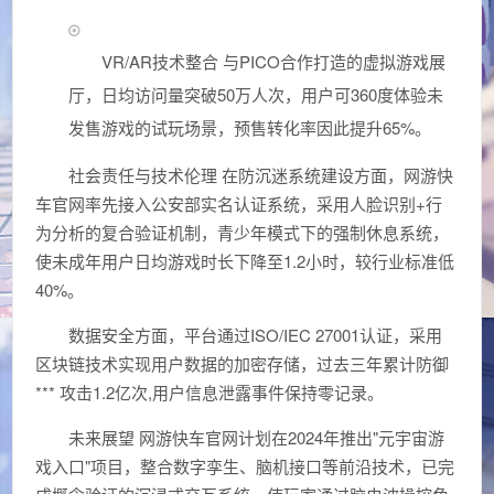
VR/AR技术整合 与PICO合作打造的虚拟游戏展
厅，日均访问量突破50万人次，用户可360度体验未
发售游戏的试玩场景，预售转化率因此提升65%。
社会责任与技术伦理 在防沉迷系统建设方面，网游快
车官网率先接入公安部实名认证系统，采用人脸识别+行
为分析的复合验证机制，青少年模式下的强制休息系统，
使未成年用户日均游戏时长下降至1.2小时，较行业标准低
40%。
数据安全方面，平台通过ISO/IEC 27001认证，采用
区块链技术实现用户数据的加密存储，过去三年累计防御
*** 攻击1.2亿次,用户信息泄露事件保持零记录。
未来展望 网游快车官网计划在2024年推出"元宇宙游
戏入口"项目，整合数字孪生、脑机接口等前沿技术，已完