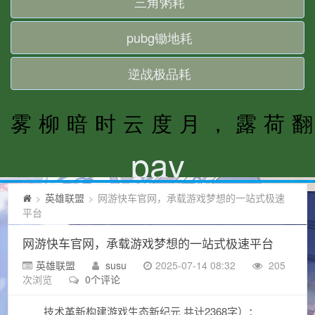
英雄联盟
网游快车官网，承载游戏梦想的一站式极速
>
>
平台
网游快车官网，承载游戏梦想的一站式极速平台
英雄联盟
susu
2025-07-14 08:32
205
次浏览
0个评论
技术革新构建游戏生态新纪元 共计2368字）：