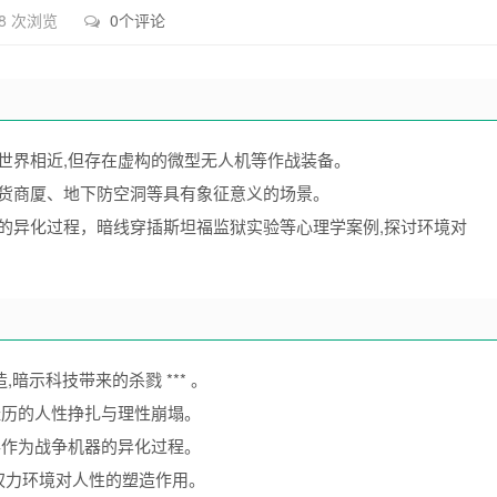
8 次浏览
0个评论
世界相近,但存在虚构的微型无人机等作战装备。
百货商厦、地下防空洞等具有象征意义的场景。
的异化过程，暗线穿插斯坦福监狱实验等心理学案例,探讨环境对
暗示科技带来的杀戮 *** 。
经历的人性挣扎与理性崩塌。
兵作为战争机器的异化过程。
权力环境对人性的塑造作用。