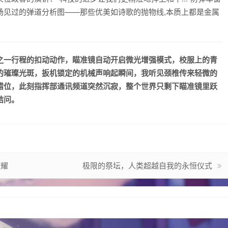
场见过的弹道分析图——那些优美如诗歌的抛物线,本质上都是金属
之一行程的扣动动作，瞄准镜自动开启微光增强模式，校服上的青
的璀璨光斑，扳机锁定的机械声响起瞬间，我听见颈椎传来轻微的
错位，此刻指挥部通讯频道突然沉寂，整个世界只剩下瞄准镜里跃
诘问。
荣耀
极限的祭坛，人类超越自我的永恒仪式