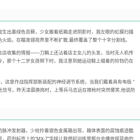
滋生出墨绿色苔藓，少女搬着纸箱走进阴影时，我左眼的虹膜扫描
色火焰，在瞄准镜视界里不断扩散,最终覆盖了整个十字分割线。
金店收集的情报——刀鞘上还沾着店主女儿的头发，当时无人机传
令，那个十二岁女孩倒下时，我注意到她运动鞋上缀着的铃铛仍在
动，这是作战指挥部新装配的神经调节系统，当我们戴着具有电极 *
闪光信号，昨天凌晨换岗时，上等兵马志远在擦枪时突然傻笑,他说防
的脉冲发射器，少校拎着银色金属箱出现，箱体表面的腐蚀痕迹酷
，药剂标签上的"MX-7"字样让我想起训练营那台会播放摇篮曲的