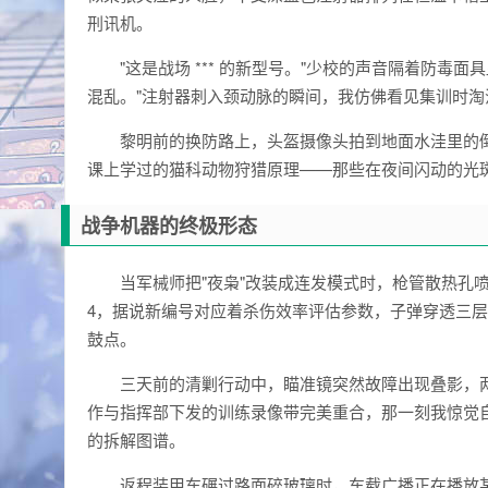
刑讯机。
"这是战场 *** 的新型号。"少校的声音隔着防毒
混乱。"注射器刺入颈动脉的瞬间，我仿佛看见集训时淘
黎明前的换防路上，头盔摄像头拍到地面水洼里的
课上学过的猫科动物狩猎原理——那些在夜间闪动的光
战争机器的终极形态
当军械师把"夜枭"改装成连发模式时，枪管散热孔喷
4，据说新编号对应着杀伤效率评估参数，子弹穿透三层
鼓点。
三天前的清剿行动中，瞄准镜突然故障出现叠影，
作与指挥部下发的训练录像带完美重合，那一刻我惊觉自
的拆解图谱。
返程装甲车碾过路面碎玻璃时，车载广播正在播放某位