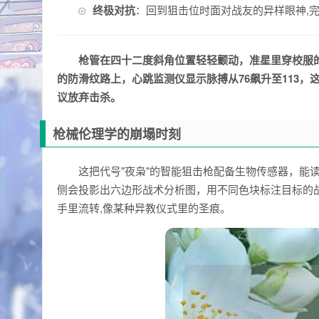
终极对抗
：回到狙击位时面对战友的异样眼神,
枪管在四十二度斜角位置轻轻颤动，准星里穿校服
的防滑纹路上，心跳监测仪显示脉搏从76飙升至113，
议放弃击杀。
枪械伦理学的崩塌时刻
这把代号"夜枭"的智能狙击枪配备生物传感器，能
侧会投影出六边形战术分析图，用不同色块标注目标的
手里流转,像某种异教仪式里的圣痕。