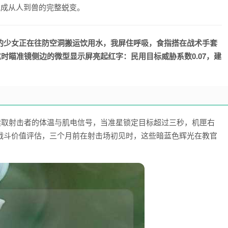
完成从人到兽的完整蜕变。
的少女正在往防空洞搬运饮用水，我屏住呼吸，食指搭在战术手套
这时瞄准镜侧边的微型显示屏亮起红字：民用目标威胁系数0.07，建
读取射击者的体温与肌电信号，当准星锁定目标超过三秒，机匣右
战斗价值评估，三个月前在射击场初见时，这些暗蓝色辉光在教官