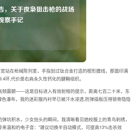
教官站在枪械陈列室，手指划过钛合金打造的楔形膛线，那面印满
9.4环,代价是右肩永久性钙化的腱鞘组织。
然高频震颤——这是目标进入有效射程的提示，距离七百二十米，东
绿色瀑布，我的迷彩服内衬早已被汗水浸透,防弹插板压得锁骨隐隐
的弹坑积水，少女抬头的瞬间，我清晰看见她校服上的青鸟刺绣，
来温和的电子音："建议切换半自动模式，可提高13%击杀效