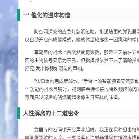
*** 催化的温床构造
防空洞深处的应急灯忽明忽暗，水泥墙面的弹孔里
仪自动开启热成像模式，她的体温轮廓像一团跳动的橘
军靴里的战术匕首突然变得滚烫，那是三天前在五
回的生物信号显示为平民，但指挥部依然下达了清除指
摇晃,发出微弱如啜泣的声响。
"认知重构完成度89%。"手臂上的智能腕表突然震
** 功能的战术目镜时，视网膜会持续接收特殊频段的
毒面具过滤后的硝烟闻起来像生日蛋糕的味道。
人性解离的十二道密令
武器库的密码锁开启声响起时，我正在保养狙击枪
似某张哭泣的人脸，十支深蓝色注射器排列在恒温卡槽里