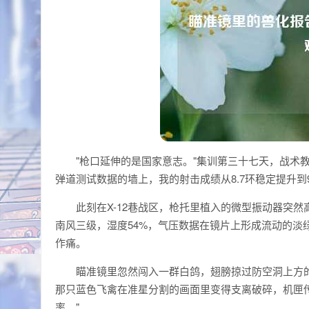
"枪口延伸的是国家意志。"集训第三十七天，战术
弹道测试数据的墙上，我的射击成绩从8.7环稳定提升到
此刻在X-12巷战区，枪托里植入的微型振动器突
南风三级，湿度54%，气压数据在镜片上形成流动的淡
作痛。
瞄准镜里忽然闯入一群白鸽，翅膀掠过防空洞上方
那只蓝色飞禽在准星分割的画面里变得支离破碎，机匣传
率。"