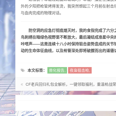
外的夕阳把枪管烤得发烫，我突然想起三个月前在射击
与血肉完成的物理对话。
防空洞的应急灯彻底熄灭时，我的食指完成了六分
鸟刺绣在暗绿色视野里不断放大，最后凝结成准星中央
咔嗒声——这是连续十八小时保持狙击姿势造成的关节
动的生命体征曲线，以及枪管深处即将破膛而出的道德
本文标签：
兽化报告,
夜枭狙击枪,
CF老兵回归礼包全解析，一键领取福利，重温枪战