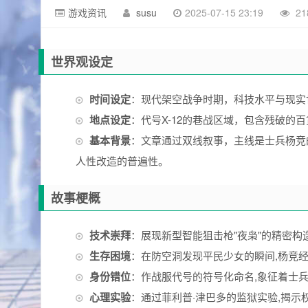
游戏资讯
susu
2025-07-15 23:19
21
世界观设定
时间设定
：现代架空战争时期，科技水平与现实
地点设定
：代号X-12的巷战区域，包含残破的
基本背景
：文章通过双线叙事，主线是士兵杨竞
人性改造的普遍性。
故事梗概
技术崇拜
：展现新型智能狙击枪"夜枭"的精密构造,
生存困境
：在防空洞发现平民少女的瞬间,杨竞
身份错位
：作战服代号的符号化命名,象征着士
心理实验
：通过菲利普·津巴多的监狱实验,揭示