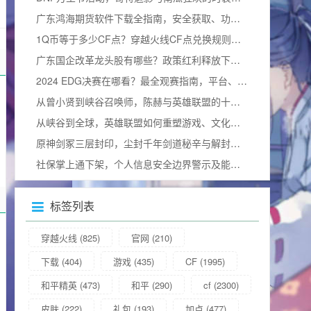
广东鸿海期货软件下载全指南，安全获取、功能解析与使用技巧
1Q币等于多少CF点？穿越火线CF点兑换规则与实用攻略详解
广东国企改革龙头股有哪些？政策红利释放下的价值重估与布局窗口解析
2024 EDG决赛在哪看？最全观赛指南，平台、细节及视频观看方式汇总
从曾小贤到峡谷召唤师，陈赫与英雄联盟的十年羁绊及综艺情缘
从峡谷到全球，英雄联盟如何重塑游戏、文化与社会及影响力更大选手
原神剑冢三层封印，尘封千年剑道秘辛与解封全攻略
社保掌上通下架，个人信息安全边界警示及能否重新下载的疑问
标签列表
穿越火线
(825)
官网
(210)
下载
(404)
游戏
(435)
CF
(1995)
和平精英
(473)
和平
(290)
cf
(2300)
皮肤
(222)
礼包
(193)
加点
(477)