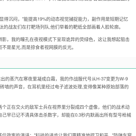
面具显得沉闷，"能提高19%的动态视觉捕捉能力，副作用是短期记忆
汰的战友们在打靶场列队,他们举着的靶纸全部画着人脸轮廓。
倒影，我的瞳孔在夜视模式下呈现诡异的荧绿色，这让我想起狙击
斑不是星光,而是掠食者视网膜的反光。
出的蒸汽在寒夜里凝成白霜，我的作战服代号从H-37变更为W-9
砖墙的声音，在耳机里经过电子滤波处理,变得像某种原始部落的
两个正在交火的敌军士兵在视界里分裂成四个虚像，他们的战术动
己早已记不清具体击杀数字，却能在0.3秒内默画出所有型号枪械
政客的演讲："科技的进步让我们更精准地捍卫和平..."防弹车窗