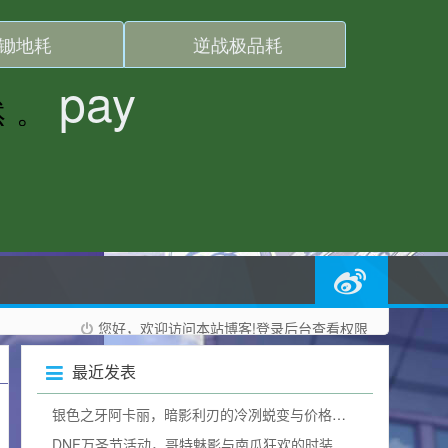
您好，欢迎访问本站博客!
登录后台
查看权限
最近发表
银色之牙阿卡丽，暗影利刃的冷冽蜕变与价格询问
DNF万圣节活动，哥特魅影与南瓜狂欢的时装奇幻碰撞