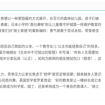
教育便以一种更隐蔽的方式展开，在芬兰的森林幼儿园，孩子们被
与勇敢；日本小学的“清扫课程”则让儿童像守护城堡一样维护教室的
家们对“骑士美德”的重新编码：勇气是敢于尝试未知，荣誉是信
摔跤后自己爬起的父亲，一个教导女儿“公主也能拯救自己”的母亲，
富尔格姆在《生命中不可错过的智慧》中写道：“所有人生需要知
游戏中分享玩具（公正），如何为跌倒的朋友擦拭伤口（慈悲），这
张力，竞争压力让家长焦虑于“铠甲”是否足够坚硬；越来越多人意识
与风雨共舞，英国哲学家罗素曾说：“好的教育是让一棵树长成它本
论是成为科学家、园丁，还是单纯成为一个善良的普通人，“骑士