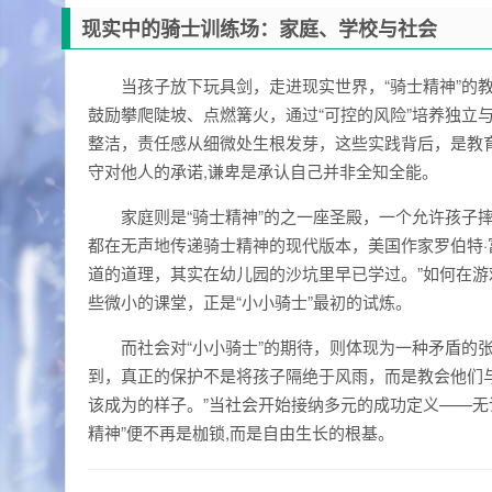
现实中的骑士训练场：家庭、学校与社会
当孩子放下玩具剑，走进现实世界，“骑士精神”的
鼓励攀爬陡坡、点燃篝火，通过“可控的风险”培养独立
整洁，责任感从细微处生根发芽，这些实践背后，是教育
守对他人的承诺,谦卑是承认自己并非全知全能。
家庭则是“骑士精神”的之一座圣殿，一个允许孩子
都在无声地传递骑士精神的现代版本，美国作家罗伯特·
道的道理，其实在幼儿园的沙坑里早已学过。”如何在
些微小的课堂，正是“小小骑士”最初的试炼。
而社会对“小小骑士”的期待，则体现为一种矛盾的
到，真正的保护不是将孩子隔绝于风雨，而是教会他们
该成为的样子。”当社会开始接纳多元的成功定义——无
精神”便不再是枷锁,而是自由生长的根基。