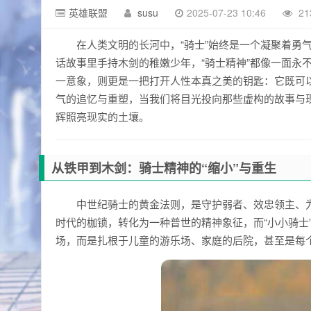
英雄联盟
susu
2025-07-23 10:46
21
在人类文明的长河中，“骑士”始终是一个凝聚着勇
话故事里手持木剑的稚嫩少年，“骑士精神”都像一面永
一意象，则更是一把打开人性本真之美的钥匙：它既可
气的追忆与重塑，当我们将目光投向那些虚构的故事与现
辉照亮现实的土壤。
从铁甲到木剑：骑士精神的“缩小”与重生
中世纪骑士的黄金法则，是守护弱者、效忠领主、为
时代的枷锁，转化为一种普世的精神象征，而“小小骑士
场，而是扎根于儿童的游乐场、家庭的后院，甚至是每