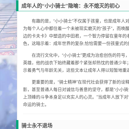
成年人的“小小骑士”隐喻：永不熄灭的初心
有趣的是，“小小骑士”不仅属于孩童，也是成年人对
为每个人心中都住着一个未被现实磨灭的“孩子”，而唤
边的卡夫卡》中塑造的中田君，一个智力停留在童年的老
色，这暗示着：成年世界的复杂,恰恰需要一份孩童式的
在流行文化中，“小小骑士”更成为治愈创伤的符号
英雄，他的战衣下始终藏着那个紧张却热忱的普通少年
示着勇气与年龄无关，这些文本让成年人得以短暂地重
更重要的是，“骑士精神”在现代社会获得了新的诠
影，甚至普通人每日对诚信与善意的坚守，都是“小小骑
上顶峰的斗争本身足以充实人的心灵。”当成年人放下对
命运的骑士。
骑士永不退场