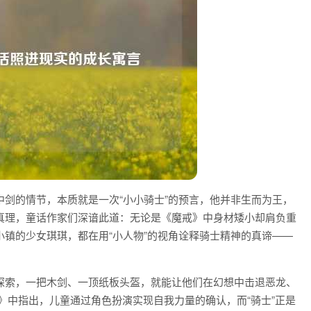
剑的情节，本质就是一次“小小骑士”的预言，他并非生而为王，
真理，童话作家们深谙此道：无论是《魔戒》中身材矮小却肩负重
镇的少女琪琪，都在用“小人物”的视角诠释骑士精神的真谛——
探索，一把木剑、一顶纸板头盔，就能让他们在幻想中击退恶龙、
》中指出，儿童通过角色扮演实现自我力量的确认，而“骑士”正是