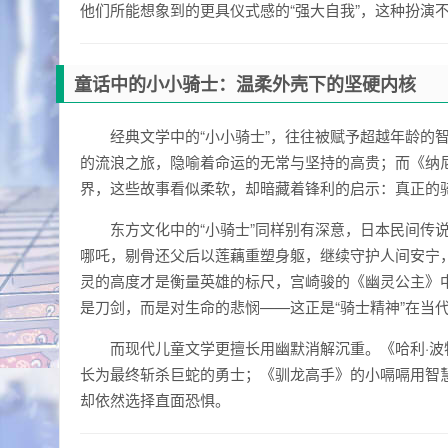
他们所能想象到的更具仪式感的“强大自我”，这种扮演
童话中的小小骑士：温柔外壳下的坚硬内核
经典文学中的“小小骑士”，往往被赋予超越年龄的
的流浪之旅，隐喻着命运的无常与坚持的高贵；而《纳
界，这些故事看似柔软，却暗藏着锋利的启示：真正的
东方文化中的“小骑士”同样别有深意，日本民间传
哪吒，剔骨还父后以莲藕重塑身躯，继续守护人间安宁，
灵的高度才是衡量英雄的标尺，宫崎骏的《幽灵公主》
是刀剑，而是对生命的悲悯——这正是“骑士精神”在当
而现代儿童文学更擅长用幽默消解沉重。《哈利·波
长为最终斩杀巨蛇的勇士；《驯龙高手》的小嗝嗝用智慧
却依然选择直面恐惧。