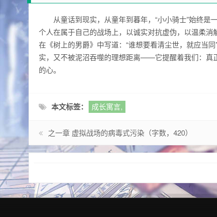
从童话到现实，从童年到暮年，“小小骑士”始终是
个人在属于自己的战场上，以诚实对抗虚伪，以温柔消
在《树上的男爵》中写道：“谁想要看清尘世，就应当同
实，又不被泥沼吞噬的理想距离——它提醒着我们：真
的心。
本文标签：
成长寓言,
之一章 虚拟战场的病毒式污染（字数，420）