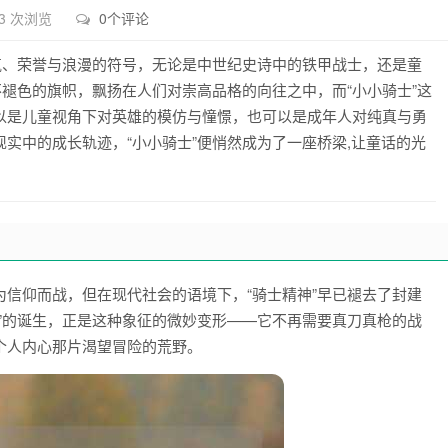
3 次浏览
0个评论
气、荣誉与浪漫的符号，无论是中世纪史诗中的铁甲战士，还是童
不褪色的旗帜，飘扬在人们对崇高品格的向往之中，而“小小骑士”这
以是儿童视角下对英雄的模仿与憧憬，也可以是成年人对纯真与勇
实中的成长轨迹，“小小骑士”便悄然成为了一座桥梁,让童话的光
信仰而战，但在现代社会的语境下，“骑士精神”早已褪去了封建
”的诞生，正是这种象征的微妙变形——它不再需要真刀真枪的战
个人内心那片渴望冒险的荒野。