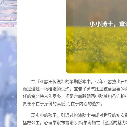
在《亚瑟王传说》的早期版本中，少年亚瑟拔出石中
而是通过一场稚嫩的试炼，宣告了勇气比血统更重要的
任的霍比特人佛罗多，还是宫崎骏动画中骑着扫帚守护小
责任不在于身份的高低,而在于内心的选择。
现实中的孩子，则通过扮演骑士完成对世界的初次
拯救公主，心理学家布鲁诺·贝特尔海姆在《童话的魅力