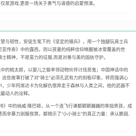
不仅是游戏,更是一场关于勇气与道德的启蒙预演。
智慧与韧性，安徒生笔下的《坚定的锡兵》，用一个独腿玩具士兵
尼亚传奇》中的露西，则以孩童的纯粹信仰唤醒被冰雪覆盖的世
骑士精神，不是蛮力的征服,而是对善与美的固执守护。
说中的桃太郎，以婴儿之躯率领动物伙伴讨伐恶鬼；中国神话中的
这些故事打破了对“骑士”必须孔武有力的刻板印象，转而强调心
中，少年阿席达卡为化解仇恨奔走于森林与人类之间，他的武器不
代最动人的诠释。
特》中的纳威·隆巴顿，从一个连飞行课都颤颤巍巍的笨拙男孩，成
而非暴力驯服夜煞，都揭示了“小小骑士”的真正力量：承认脆弱,