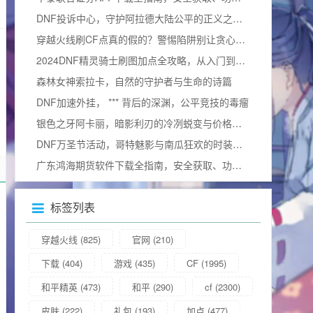
DNF投诉中心，守护阿拉德大陆公平的正义之门官方网站
穿越火线刷CF点真的假的？警惕陷阱别让贪心毁掉游戏体验
2024DNF精灵骑士刷图加点全攻略，从入门到精通，打造一线输出（附加点图）
森林女神索拉卡，自然的守护者与生命的诗篇
DNF加速外挂， *** 背后的深渊，公平竞技的毒瘤
银色之牙阿卡丽，暗影利刃的冷冽蜕变与价格询问
DNF万圣节活动，哥特魅影与南瓜狂欢的时装奇幻碰撞
广东鸿海期货软件下载全指南，安全获取、功能解析与使用技巧
标签列表
穿越火线
(825)
官网
(210)
下载
(404)
游戏
(435)
CF
(1995)
和平精英
(473)
和平
(290)
cf
(2300)
皮肤
(222)
礼包
(193)
加点
(477)