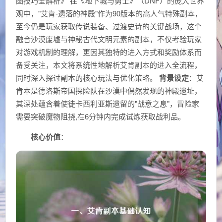
图技巧全解析》 在《地下城与勇士》（DNF）的庞大世界
观中，"艾肯-遗落的神殿"作为90版本的高人气特殊副本，
至今仍是玩家获取传说装备、过渡史诗的关键战场，这个
融合沙漠废墟与神秘古代文明元素的副本，不仅考验玩家
对游戏机制的理解，更因其独特的进入方式和奖励体系而
备受关注，本文将系统性地解析艾肯副本的进入全流程，
同时深入探讨副本的核心玩法与优化策略。
背景设定
：艾
肯本是德洛斯帝国探险队在沙漠中偶然发现的神殿遗址，
其深处蕴含着使徒卡西利亚斯遗留的"战意之息"，冒险家
需要突破魔物阻挠,在6分钟内完成试炼获取战利品。
核心价值
：