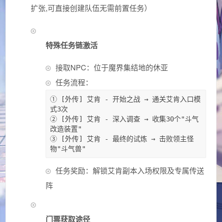
扩张,可直接创建队伍无需前置任务）
特殊任务链激活
接取NPC：位于魔界集结地的休亚
任务流程：
① [外传] 艾肯 - 开始之战 → 通关艾肯入口模
式3次  

② [外传] 艾肯 - 深入调查 → 收集30个"斗气
改造装置"  

③ [外传] 艾肯 - 最终的试炼 → 击败领主怪
物"斗气兽"
任务奖励：解锁艾肯副本入场权限及专属传送
阵
门票获取途径