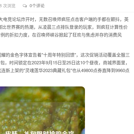
8 次浏览
0个评论
各大电竞论坛炸开时，无数召唤师疯狂点击客户端的手都在颤抖，英
一场堪比世界赛的热潮，从凌晨三点排队登录的玩家，到疯狂计算性价
无前例的折扣力度，在召唤师峡谷掀起了狂欢与焦虑并存的消费风
闪耀的金色字体宣告着"十周年特别回馈"，这次促销活动覆盖全服三
，时间锁定在2023年9月15日至25日这10个昼夜，商城界面里，
就连新上架的"灵魂莲华2023典藏礼包"也从49800点券直降到9960点