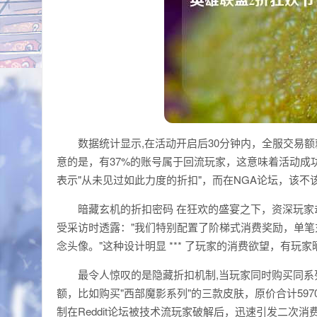
数据统计显示,在活动开启后30分钟内，全服交易额
意的是，有37%的账号属于回流玩家，这意味着活动成
表示"从未见过如此力度的折扣"，而在NGA论坛，该不
暗藏玄机的折扣密码 在狂欢的盛宴之下，资深玩
受采访时透露："我们特别配置了阶梯式消费奖励，单笔充
念头像。"这种设计明显 *** 了玩家的消费欲望，有玩
最令人惊叹的是隐藏折扣机制,当玩家同时购买同系列
额，比如购买"西部魔影系列"的三款皮肤，原价合计597
制在Reddit论坛被技术流玩家破解后，迅速引发二次消