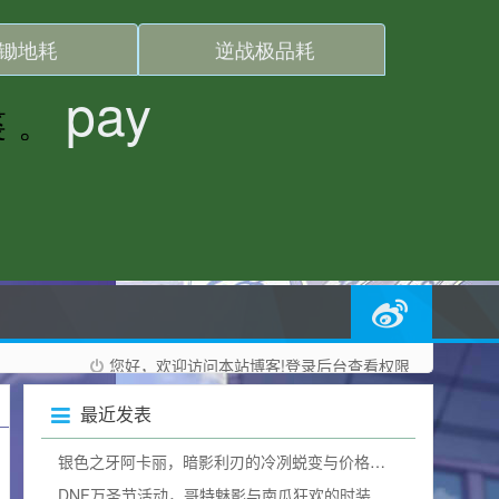
您好，欢迎访问本站博客!
登录后台
查看权限
最近发表
银色之牙阿卡丽，暗影利刃的冷冽蜕变与价格询问
DNF万圣节活动，哥特魅影与南瓜狂欢的时装奇幻碰撞