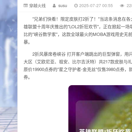
穿越火线
susu
2025-07-27 00:55
22
"兄弟们快看！限定皮肤打2折了！"当这条消息在
雄联盟十周年庆推出的"LOL2折狂欢节"，正在掀起
比的"峡谷数学家"，这款全球最火的MOBA游戏用史
暴。
2折风暴席卷峡谷 打开客户端跳出的巨型弹窗，用
大区（艾欧尼亚、祖安、比尔吉沃特）共217款皮肤与礼包
原价19900点券的"星之守护者-金克丝"仅售3980点券，
券。