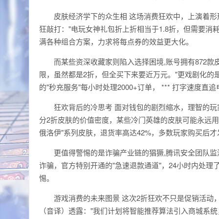
皮肤经济学下的众生相 这场消费狂欢中，上演着形形
狂敲打："电玩女神礼包折上折相当于1.8折，但需要消耗30
满各种组合方案，力求将每点券的效益更大化。
而某些资深收藏家则陷入选择困境,账号拥有872款
限，虽然都是2折，但全买下来要近万元。"更戏剧化的
的"秒充服务"每小时处理2000+订单， *** 打字速度直
狂欢背后的冷思考 面对钱包的剧烈缩水，理智的玩
分2折皮肤的价值密度，某些冷门英雄的皮肤可能永远用
俄洛伊"系列皮肤，退货率高达42%，多数玩家购买后才
更值得警惕的是诈骗产业链的猖獗,腾讯安全团队监
诈骗，官方特别开通的"急速退款通道"，24小时内处理
惕。
游戏消费的未来图景 这次2折狂欢不只是促销活动
（音译）透露："我们计划将智能推荐算法引入商城系统