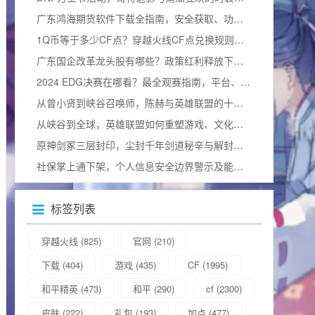
广东鸿海期货软件下载全指南，安全获取、功能解析与使用技巧
1Q币等于多少CF点？穿越火线CF点兑换规则与实用攻略详解
广东国企改革龙头股有哪些？政策红利释放下的价值重估与布局窗口解析
2024 EDG决赛在哪看？最全观赛指南，平台、细节及视频观看方式汇总
从曾小贤到峡谷召唤师，陈赫与英雄联盟的十年羁绊及综艺情缘
从峡谷到全球，英雄联盟如何重塑游戏、文化与社会及影响力更大选手
原神剑冢三层封印，尘封千年剑道秘辛与解封全攻略
社保掌上通下架，个人信息安全边界警示及能否重新下载的疑问
标签列表
穿越火线
(825)
官网
(210)
下载
(404)
游戏
(435)
CF
(1995)
和平精英
(473)
和平
(290)
cf
(2300)
皮肤
(222)
礼包
(193)
加点
(477)