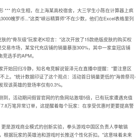
 *** 的众生相，在上海某高校宿舍，大三学生小陈在计算器上疯
00魄罗币..."这类"峡谷精算师"不在少数，他们在Excel表格里列
皮肤的"骨灰级"玩家老K坦言："这次开放了15款绝版皮肤的购买权
是交易市场，某宝代充店铺的销量暴涨300%，其中一家皇冠店铺
追电竞选手的APM。
家开始回归冷静，知名电竞解说管泽元在直播中提醒："要注意区
不上。"统计数据印证了这个观点：活动首日销量更低的"海兽祭司-
发现该英雄的登场率仅有0.3%。
测到，活动期间假冒官网的钓鱼网站激增5倍，已有玩家遭遇充值
了7.8万笔异常订单，这提醒着每个玩家：在享受优惠时更要提高警
，更是游戏商业模式的创新实验，拳头游戏中国区负责人李敏镐
，根据玩家的英雄池和游戏时长推送个性化折扣。"这意味着未来