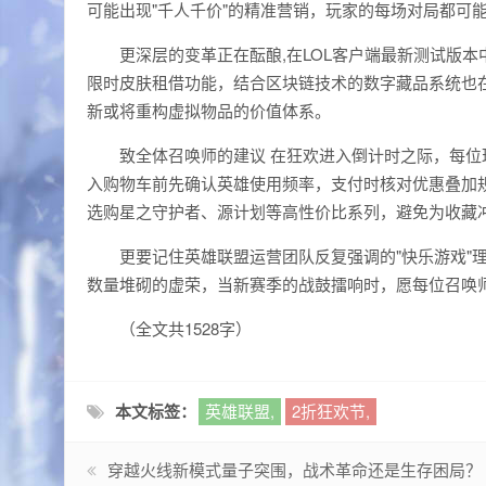
可能出现"千人千价"的精准营销，玩家的每场对局都可
更深层的变革正在酝酿,在LOL客户端最新测试版
限时皮肤租借功能，结合区块链技术的数字藏品系统也在
新或将重构虚拟物品的价值体系。
致全体召唤师的建议 在狂欢进入倒计时之际，每位
入购物车前先确认英雄使用频率，支付时核对优惠叠加
选购星之守护者、源计划等高性价比系列，避免为收藏
更要记住英雄联盟运营团队反复强调的"快乐游戏"
数量堆砌的虚荣，当新赛季的战鼓擂响时，愿每位召唤
（全文共1528字）
本文标签：
英雄联盟,
2折狂欢节,
穿越火线新模式量子突围，战术革命还是生存困局？