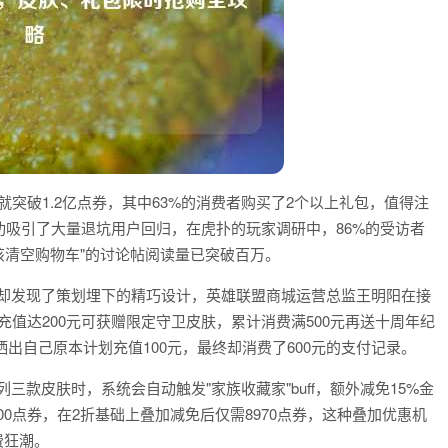
就突破1.2亿点券，其中63%的消费者购买了2个以上礼包，值得注
功吸引了大量退坑用户回归，在虎扑的玩家调研中，86%的受访者
该清空购物车"的讨论帖阅读量已突破百万。
家却发现了策划埋下的精巧设计，英雄联盟商城运营总监王明阳在接
值达200元可获赠限定守卫皮肤，累计消费满500元再送十周年纪
家晒出自己原本计划充值100元，最终却消费了600元的支付记录。
三款皮肤时，系统会自动触发"家族收藏家"buff，额外减免15%金
00点券，在2折基础上叠加减免后仅需8970点券，这种叠加优惠机
费狂潮。