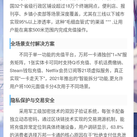
国32个省级行政区铺设超过18万个终端网点，便利店、报
刊亭、乡镇小卖部等场景深度覆盖，尤其在三线以下城市
实现95%以上渗透率，这种"毛细血管式"的渠道 *** ,让用
户能在离家500米范围内完成充值操作。
全场景支付解决方案
不同于单一功能的充值平台，万邦一卡通独创"1+N"服
务矩阵，1张实体卡可同时支持Q币充值、手机话费缴纳、
Steam钱包充值、Netflix会员订阅等21项虚拟服务，真正
实现"一卡走天下"，2021年推出的"智能拆分"功能,更允许
用户将100元面值卡分4次用于不同场景。
隐私保护与交易安全
采用军工级加密技术的双因子验证系统，每张卡配备
独立动态密码，通过区块链技术实现的交易溯源机制，能
将充值异常定位到具体终端设备，用户调研显示，63.8%
的消费者选择万邦一卡通的核心原因在于"杜绝支付信息泄