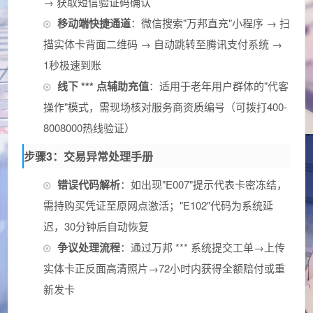
→ 获取短信验证码确认
移动端快捷通道
：微信搜索"万邦直充"小程序 → 扫
描实体卡背面二维码 → 自动跳转至腾讯支付系统 →
1秒极速到账
线下 *** 点辅助充值
：适用于老年用户群体的"代客
操作"模式，需现场核对服务商资质编号（可拨打400-
8008000热线验证）
步骤3：交易异常处理手册
错误代码解析
：如出现"E007"提示代表卡密冻结，
需持购买凭证至原网点激活；"E102"代码为系统延
迟，30分钟后自动恢复
争议处理流程
：通过万邦 *** 系统提交工单→上传
实体卡正反面高清照片→72小时内获得全额赔付或重
新发卡