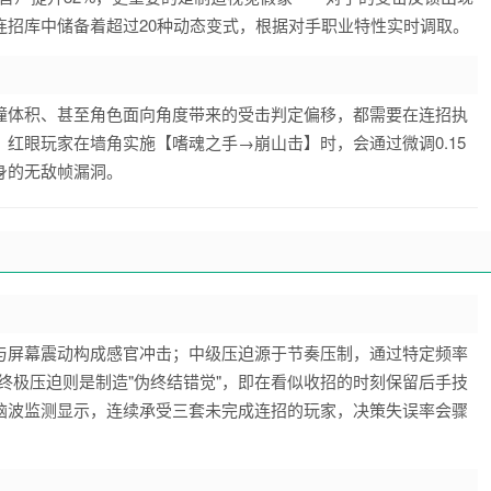
连招库中储备着超过20种动态变式，根据对手职业特性实时调取。
撞体积、甚至角色面向角度带来的受击判定偏移，都需要在连招执
红眼玩家在墙角实施【嗜魂之手→崩山击】时，会通过微调0.15
身的无敌帧漏洞。
与屏幕震动构成感官冲击；中级压迫源于节奏压制，通过特定频率
；终极压迫则是制造"伪终结错觉"，即在看似收招的时刻保留后手技
脑波监测显示，连续承受三套未完成连招的玩家，决策失误率会骤