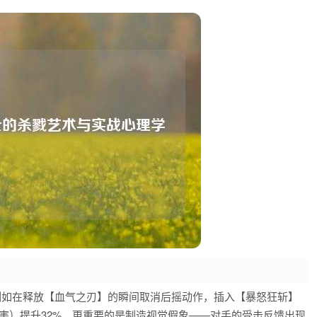
例如在释放【血气之刃】的瞬间取消后摇动作，插入【暴怒狂斩】
伤害）提升32%，更重要的是制造视觉假象——对手的受击反馈出现