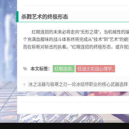
杀戮艺术的终极形态
红眼连招的未来必将走向"无形之境"，当机械性的
个充满血腥味的战斗体系终将完成从"技术"到"艺术"的
而在斩断对斩击的执着。"红眼连招的终极形态，或许
本文标签：
红眼连招,
狂战士实战心理学,
冰之法器与极寒之刃—论冰结师职业的核心武器选择