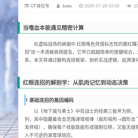
CF排位号
susu
2025-07-28 03:02
2
当嗜血本能遇见精密计算
在虚拟战场的硝烟中,红眼角色凭借标志性的猩红瞳
招"这一术语被高频提及，它早已超越简单的按键组合
系，本文将通过解构连招框架、剖析实战逻辑、追溯演
红眼连招的解剖学：从肌肉记忆到动态决策
1 基础连招的基因编码
以《地下城与勇士》中狂战士的经典三板斧为例，
列，其中隐藏着攻击范围递增规律（扇形吸附→圆形击飞→
发终结），确保每个技能既能形成强制位移，又能无缝
入不可逆的滚雪球效应。