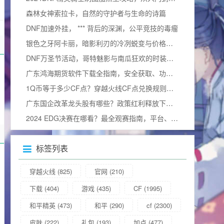
森林女神索拉卡，自然的守护者与生命的诗篇
DNF加速外挂， *** 背后的深渊，公平竞技的毒瘤
银色之牙阿卡丽，暗影利刃的冷冽蜕变与价格询问
DNF万圣节活动，哥特魅影与南瓜狂欢的时装奇幻碰撞
广东鸿海期货软件下载全指南，安全获取、功能解析与使用技巧
1Q币等于多少CF点？穿越火线CF点兑换规则与实用攻略详解
广东国企改革龙头股有哪些？政策红利释放下的价值重估与布局窗口解析
2024 EDG决赛在哪看？最全观赛指南，平台、细节及视频观看方式汇总
标签列表
穿越火线
(825)
官网
(210)
下载
(404)
游戏
(435)
CF
(1995)
和平精英
(473)
和平
(290)
cf
(2300)
皮肤
(222)
礼包
(193)
加点
(477)