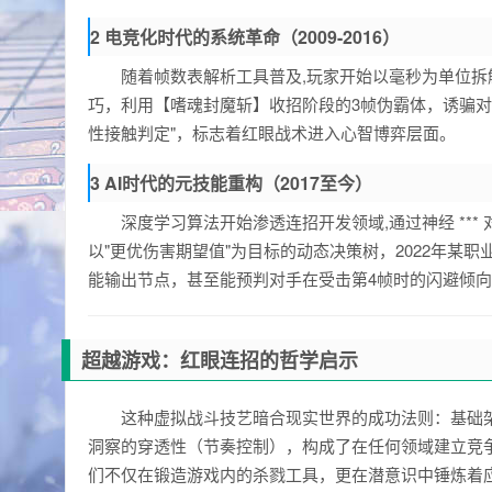
2 电竞化时代的系统革命（2009-2016）
随着帧数表解析工具普及,玩家开始以毫秒为单位拆解
巧，利用【嗜魂封魔斩】收招阶段的3帧伪霸体，诱骗对
性接触判定"，标志着红眼战术进入心智博弈层面。
3 AI时代的元技能重构（2017至今）
深度学习算法开始渗透连招开发领域,通过神经 **
以"更优伤害期望值"为目标的动态决策树，2022年某职
能输出节点，甚至能预判对手在受击第4帧时的闪避倾
超越游戏：红眼连招的哲学启示
这种虚拟战斗技艺暗合现实世界的成功法则：基础
洞察的穿透性（节奏控制），构成了在任何领域建立竞
们不仅在锻造游戏内的杀戮工具，更在潜意识中锤炼着