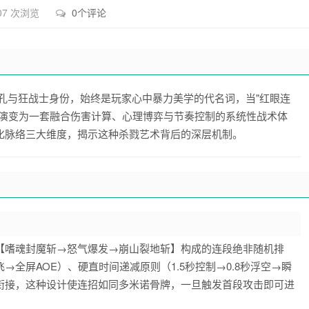
07 次浏览
0个评论
孔与狂战士身份，始终是玩家心中暴力美学的代名词，当"红眼连
，演变为一套融合伤害计算、心理博弈与节奏控制的系统性战术体
化脉络三大维度，揭示这种杀戮艺术背后的深层机制。
【嗜魂封魔斩→怒气爆发→崩山裂地斩】构成的连段绝非随机排
全屏AOE）、硬直时间递减原则（1.5秒控制→0.8秒浮空→瞬
衔接，这种设计使连招如同多米诺骨牌，一旦触发首段攻击即可进