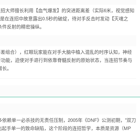
连招大师擅长利用【血气爆发】的突进距离差（实际6米，视觉感知
是在连招中故意露出0.5秒的破绽，待对手反击时发动【灭魂之
条件反射的精密操纵。
秒的非等差组合），红眼玩家能在对手大脑中植入混乱的时序认知，神经
分析功能，迫使对手退行到依靠脊髓反射的原始状态，当连招节奏与
增长。
赖单一必杀技的无责任压制，2005年《DNF》公测初期，"双刀
出起手单一的致命缺陷，这个阶段的连招哲学，本质是资源（MP