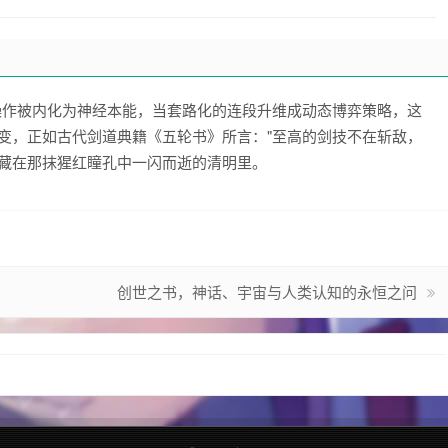
操作被内化为神经本能，当套路化的连段升维成动态博弈策略，这
蜕变，正如古代剑道典籍《五轮书》所言："至高的剑技不在斩敌，
就藏在那抹猩红瞳孔中一闪而逝的清明里。
创世之书，神话、宇宙与人类认知的永恒之问