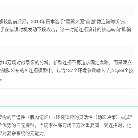
技能前后摇，2013年日本选手"黑翼大魔"首创"伪连骗蹲伏"技
手在错误时机发动下段攻击，这一时期连招设计的核心转向"欺骗
* 对10万场对战录像的分析，新型连招不再追求固定套路，而是建立
业战队公布的AI连招模型中，包含137个环境参数输入节点与89个技
向。
架构的严谨性（肌肉记忆）×环境适应的灵活性（动态决策）×心理
争优势的三元模型，当玩家在练习场千万次重复同一套连招时，他
应对复杂系统的元能力。