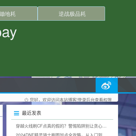
您好，欢迎访问本站博客!
登录后台
查看权限
最近发表
穿越火线刷CF点真的假的？警惕陷阱别让贪心毁掉游戏体验
2024DNF精灵骑士刷图加点全攻略，从入门到精通，打造一线输出（附加点图）