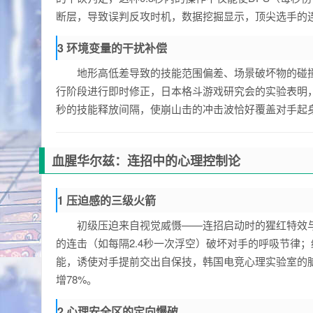
断层，导致误判反攻时机，数据挖掘显示，顶尖选手的
3 环境变量的干扰补偿
地形高低差导致的技能范围偏差、场景破坏物的碰
行阶段进行即时修正，日本格斗游戏研究会的实验表明，
秒的技能释放间隔，使崩山击的冲击波恰好覆盖对手起
血腥华尔兹：连招中的心理控制论
1 压迫感的三级火箭
初级压迫来自视觉威慑——连招启动时的猩红特效
的连击（如每隔2.4秒一次浮空）破坏对手的呼吸节律
能，诱使对手提前交出自保技，韩国电竞心理实验室的
增78%。
2 心理安全区的定向爆破