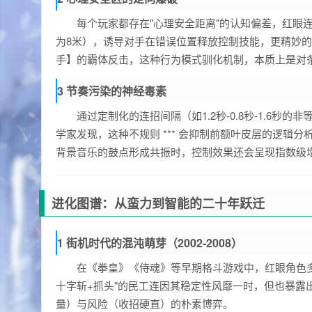
每个玩家都存在"心理安全距离"的认知偏差，红眼
为8米），诱导对手在错误位置释放控制技能，更精妙的
手】的霸体反击，这种行为模式驯化机制，本质上是对
3 节奏污染的神经毒素
通过定制化的连招间隔（如1.2秒-0.8秒-1.6
学家发现，这种不规则 *** 会抑制前额叶皮层的逻辑
背景音乐的鼓点形成共振时，控制效果还会呈现指数级
进化图谱：从蛮力到智能的二十年跃迁
1 街机时代的混沌萌芽（2002-2008）
在《拳皇》《侍魂》等早期格斗游戏中，红眼角色多依
十字斩+抓头"的民工连因其稳定性风靡一时，但也暴露
量）与风险（收招硬直）的朴素博弈。