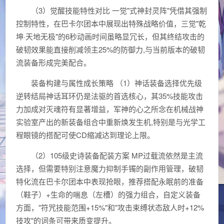
（3）觉醒技能特性对比 一觉"式神封灵阵"凭借其强制
控制特性，在巴卡尔团本中展现出特殊战略价值，三觉"乾
坤·天地无极"的6秒动画时间虽略显冗长，但其终结攻击的
破韧效果能直接削减领主25%的防御力,与当前版本的破韧
流装备形成完美配合。
装备构建与属性成长策略 （1）神话装备选择优先级
逆转结局神话耳环仍是法驱的首选核心，其35%技能攻击
力加成对灭魂符有显著增益，军神的心之所念在机械战神
实验室产出的新装备组合中重新焕发生机,特别是与光学工
程眼镜的搭配可使CD缩减达到理论上限。
（2）105级史诗装备配装方案 MP过载流依然是主流
选择，但需要特别注意魔力抑制手镯的副作用管理，破韧
特化流在巴卡尔团本中表现抢眼，推荐搭配永眠前的准备
（鞋子）+生命的喘息（左槽）的强力组合，自定义装备
方面，"符咒技能范围+15%"和"攻击束缚状态敌人时+12%
技攻"的词条可带来质变提升。