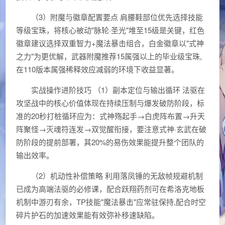
（3）附魔与徽章配置要点 肩腰鞋部位优先选择技能
等级宝珠，将核心被动"脉轮·圣光"堆至15级是关键，红色
徽章建议选择双重智力+魔法暴击组合，白金徽章以"式神
之力"为更优解，武器附魔推荐15属强以上的毕业级宝珠,
在110版本属强稀释效应减弱的环境下收益显著。
实战操作进阶技巧 （1）副本定位与输出循环 法驱在
攻坚战中的核心价值体现在持续压制与爆发破防阶段，标
准的20秒打桩循环应为：式神殇起手→白虎阵布置→升天
阵聚怪→灭魂符连发→双觉醒衔接，要注意式神·玄武在破
防阶段的提前部署，其20%的易伤效果能提升整个团队的
输出效率。
（2）机动性补偿策略 利用落凤锤的无敌帧规避机制
已成为高端法驱的必修课，配合跃翔药剂可在希洛克地板
机制中游刃有余，TP技能"魔法暴击"应常驻保持,配合时空
碎片护石的加速效果能有效弥补移速缺陷。