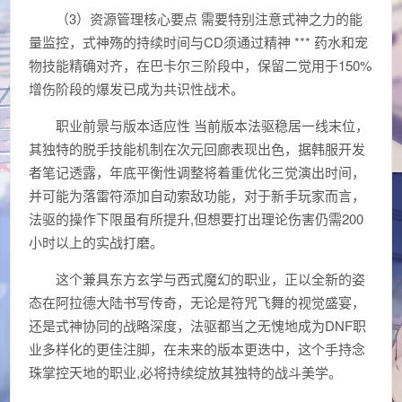
（3）资源管理核心要点 需要特别注意式神之力的能
量监控，式神殇的持续时间与CD须通过精神 *** 药水和宠
物技能精确对齐，在巴卡尔三阶段中，保留二觉用于150%
增伤阶段的爆发已成为共识性战术。
职业前景与版本适应性 当前版本法驱稳居一线末位，
其独特的脱手技能机制在次元回廊表现出色，据韩服开发
者笔记透露，年底平衡性调整将着重优化三觉演出时间，
并可能为落雷符添加自动索敌功能，对于新手玩家而言，
法驱的操作下限虽有所提升,但想要打出理论伤害仍需200
小时以上的实战打磨。
这个兼具东方玄学与西式魔幻的职业，正以全新的姿
态在阿拉德大陆书写传奇，无论是符咒飞舞的视觉盛宴，
还是式神协同的战略深度，法驱都当之无愧地成为DNF职
业多样化的更佳注脚，在未来的版本更迭中，这个手持念
珠掌控天地的职业,必将持续绽放其独特的战斗美学。