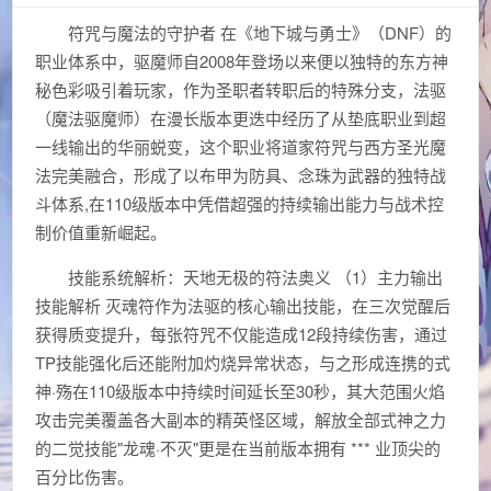
符咒与魔法的守护者 在《地下城与勇士》（DNF）的
职业体系中，驱魔师自2008年登场以来便以独特的东方神
秘色彩吸引着玩家，作为圣职者转职后的特殊分支，法驱
（魔法驱魔师）在漫长版本更迭中经历了从垫底职业到超
一线输出的华丽蜕变，这个职业将道家符咒与西方圣光魔
法完美融合，形成了以布甲为防具、念珠为武器的独特战
斗体系,在110级版本中凭借超强的持续输出能力与战术控
制价值重新崛起。
技能系统解析：天地无极的符法奥义 （1）主力输出
技能解析 灭魂符作为法驱的核心输出技能，在三次觉醒后
获得质变提升，每张符咒不仅能造成12段持续伤害，通过
TP技能强化后还能附加灼烧异常状态，与之形成连携的式
神·殇在110级版本中持续时间延长至30秒，其大范围火焰
攻击完美覆盖各大副本的精英怪区域，解放全部式神之力
的二觉技能"龙魂·不灭"更是在当前版本拥有 *** 业顶尖的
百分比伤害。