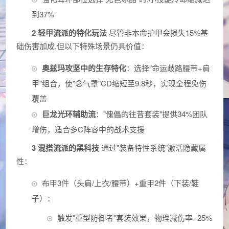
到37%
2 轻甲流派的特化玩法
尽管非本命护甲会损失15%基
础伤害加成,但以下特殊场景仍具价值：
奥兹玛攻坚中的生存特化
：选择"命运歧路腰带+肩
甲"组合，使"念气罩"CD缩短至9.8秒，实现全程免伤
覆盖
巨龙光环辅助流
："傀儡的往昔套装"提供34%团队
增伤，适合多C阵容中的战术支援
3 混搭流派的黑科技
通过"装备特性系统"激活隐藏属
性：
布甲3件（头肩/上衣/腰带）+重甲2件（下装/鞋
子）：
触发"重型防御者"套装效果，物理减伤率+25%