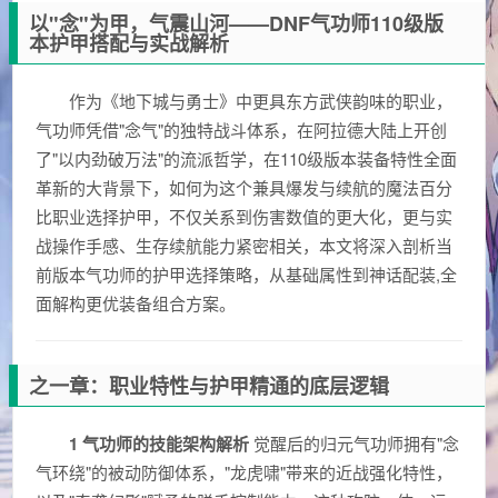
以"念"为甲，气震山河——DNF气功师110级版
本护甲搭配与实战解析
作为《地下城与勇士》中更具东方武侠韵味的职业，
气功师凭借"念气"的独特战斗体系，在阿拉德大陆上开创
了"以内劲破万法"的流派哲学，在110级版本装备特性全面
革新的大背景下，如何为这个兼具爆发与续航的魔法百分
比职业选择护甲，不仅关系到伤害数值的更大化，更与实
战操作手感、生存续航能力紧密相关，本文将深入剖析当
前版本气功师的护甲选择策略，从基础属性到神话配装,全
面解构更优装备组合方案。
之一章：职业特性与护甲精通的底层逻辑
1 气功师的技能架构解析
觉醒后的归元气功师拥有"念
气环绕"的被动防御体系，"龙虎啸"带来的近战强化特性，