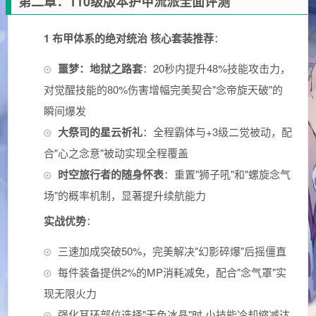
第二章：110级版本护甲流派全面评测
1 布甲体系的绝对统治
核心套装推荐
：
噩梦：地狱之路套
：20秒内提升48%技能攻击力，
对觉醒技能的80%伤害增幅完美契合"念帝旋天破"的
瞬间爆发
大祭司的星云祈礼
：全程霸体与+3级二觉被动，配
合"心之念意"被动实现全程覆盖
时空旅行者的随身怀表
：重置"狮子吼"和"螺旋念气
场"的概率机制，显著提升续航能力
实战优势
：
三速加成突破50%，完美解决"幻影碎爆"后摇僵直
每件装备提供2%的MP消耗减免，配合"念气罩"实
现无限火力
强化耳环部位选择"无色冰晶"时,小技能冷却缩减达