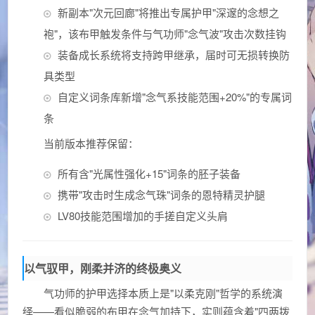
新副本"次元回廊"将推出专属护甲"深邃的念想之
袍"，该布甲触发条件与气功师"念气波"攻击次数挂钩
装备成长系统将支持跨甲继承，届时可无损转换防
具类型
自定义词条库新增"念气系技能范围+20%"的专属词
条
当前版本推荐保留：
所有含"光属性强化+15"词条的胚子装备
携带"攻击时生成念气珠"词条的恩特精灵护腿
LV80技能范围增加的手搓自定义头肩
以气驭甲，刚柔并济的终极奥义
气功师的护甲选择本质上是"以柔克刚"哲学的系统演
绎——看似脆弱的布甲在念气加持下，实则蕴含着"四两拨