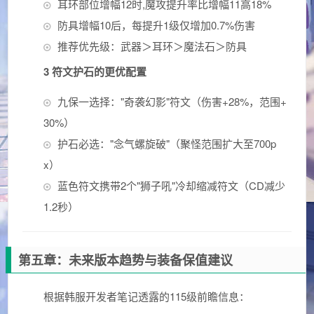
耳环部位增幅12时,魔攻提升率比增幅11高18%
防具增幅10后，每提升1级仅增加0.7%伤害
推荐优先级：武器＞耳环＞魔法石＞防具
3 符文护石的更优配置
九保一选择："奇袭幻影"符文（伤害+28%，范围+
30%）
护石必选："念气螺旋破"（聚怪范围扩大至700p
x）
蓝色符文携带2个"狮子吼"冷却缩减符文（CD减少
1.2秒）
第五章：未来版本趋势与装备保值建议
根据韩服开发者笔记透露的115级前瞻信息：