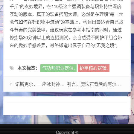
千斤"的玄妙境界，在110级这个强调装备与职业特性深度
互动的版本，真正的装备搭配大师，必然是在理解"每一丝
念气如何在针织物中流动"的基础上，构建出最适合自己战
斗节奏的完美战甲，建议玩家在参考本指南的同时，通过
修炼场30分钟以上的连招测试，亲自感受不同护甲组合带
来的微妙手感差异，最终锻造出属于自己的"无我之境"。
本文标签：
气功师职业定位,
护甲核心逻辑,
诺斯克尔，一座冰封神殿中的未来狂想曲
引言，魔法石背后的阿尔罗斯传说
Copyright ©