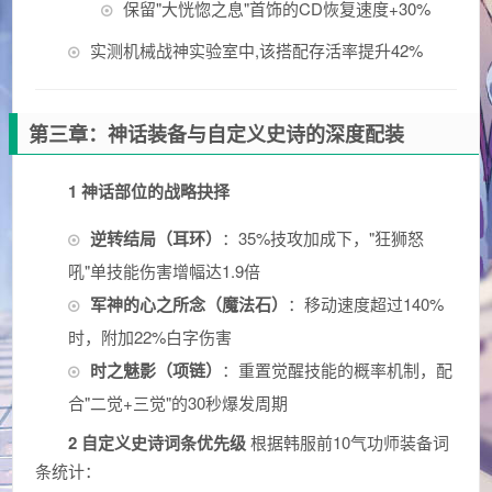
保留"大恍惚之息"首饰的CD恢复速度+30%
实测机械战神实验室中,该搭配存活率提升42%
第三章：神话装备与自定义史诗的深度配装
1 神话部位的战略抉择
逆转结局（耳环）
：35%技攻加成下，"狂狮怒
吼"单技能伤害增幅达1.9倍
军神的心之所念（魔法石）
：移动速度超过140%
时，附加22%白字伤害
时之魅影（项链）
：重置觉醒技能的概率机制，配
合"二觉+三觉"的30秒爆发周期
2 自定义史诗词条优先级
根据韩服前10气功师装备词
条统计：