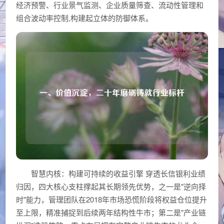
经济预警、行业景气监测、企业质量筛查、流动性管理和
组合波动率控制,构建起立体的防御体系。
智慧内核：构建可持续的收益引擎 穿透长信银利业绩
归因，四大核心支柱撑起其长期领先优势，之一是"逆向择
时"能力，管理团队在2018年市场恐慌阶段将权益仓位提升
至上限，精准捕捉到后续两年结构性牛市；第二是"产业链