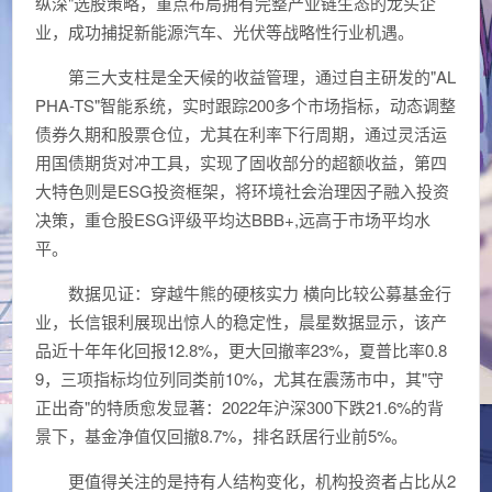
纵深"选股策略，重点布局拥有完整产业链生态的龙头企
业，成功捕捉新能源汽车、光伏等战略性行业机遇。
第三大支柱是全天候的收益管理，通过自主研发的"AL
PHA-TS"智能系统，实时跟踪200多个市场指标，动态调整
债券久期和股票仓位，尤其在利率下行周期，通过灵活运
用国债期货对冲工具，实现了固收部分的超额收益，第四
大特色则是ESG投资框架，将环境社会治理因子融入投资
决策，重仓股ESG评级平均达BBB+,远高于市场平均水
平。
数据见证：穿越牛熊的硬核实力 横向比较公募基金行
业，长信银利展现出惊人的稳定性，晨星数据显示，该产
品近十年年化回报12.8%，更大回撤率23%，夏普比率0.8
9，三项指标均位列同类前10%，尤其在震荡市中，其"守
正出奇"的特质愈发显著：2022年沪深300下跌21.6%的背
景下，基金净值仅回撤8.7%，排名跃居行业前5%。
更值得关注的是持有人结构变化，机构投资者占比从2