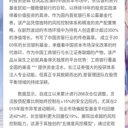
的投资逻辑 在风起云涌的中国资本市场中，长信银利系列
基金犹如一艘稳健前行的巨轮，以持续18年的投资实践演
绎着价值投资的真谛，作为国内首批银行系公募基金代
表，该产品凭借独特的风险控制体系和精准的资产配置策
略，在剧烈波动的市场环境中为持有人创造累计超过350%
的净值增长，书写了中国资管行业的传奇篇章。 成立于20
03年的长信银利基金，承载着中国资本市场深化改革的时
代烙印，作为中国工商银行与长江证券联姻的产物，该产
品从诞生之初就具备得天独厚的平台优势：工商银行覆盖
全国的渠道 *** 提供资金活水，长江证券强大的投研体系
注入专业动能，但真正令其脱颖而出的,是管理团队在股债
平衡领域的持续深耕。
数据显示，自成立以来累计进行268次仓位调整，灵
活股债配置比例始终控制在±15%的安全边际内，尤其在2
015年股市异常波动期间，当全市场偏股型基金平均回撤
达42%时，长信银利更大回撤仅19%，展现出卓越的风险
控制能力，这源于其独创的"五维度风控模型"，通过宏观