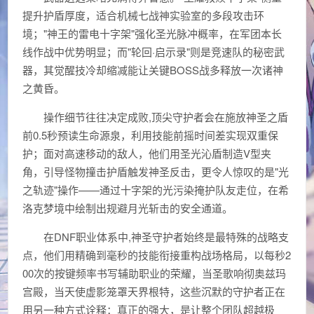
提升护盾厚度，适合机械七战神实验室的多段攻击环
境；"神王的雷电十字架"强化圣光脉冲概率，在军团本长
线作战中优势明显；而"轮回·启示录"则是竞速队的秘密武
器，其觉醒技冷却缩减能让关键BOSS战多释放一次诸神
之黄昏。
操作细节往往决定成败,顶尖守护者会在施放神圣之盾
前0.5秒预读生命源泉，利用技能前摇时间差实现双重保
护；面对高速移动的敌人，他们用圣光沁盾制造V型夹
角，引导怪物撞击护盾触发神圣反击，更令人惊叹的是"光
之轨迹"操作——通过十字架的光污染掩护队友走位，在希
洛克梦境中绘制出规避月光斩击的安全通道。
在DNF职业体系中,神圣守护者始终是最特殊的战略支
点，他们用精确到毫秒的技能衔接重构战场格局，以每秒2
00次的按键频率书写辅助职业的荣耀，当圣歌响彻奥兹玛
宫殿，当天使虚影笼罩天界根特，这些沉默的守护者正在
用另一种方式诠释：真正的强大，是让整个团队超越极