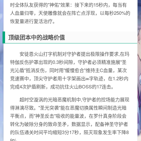
时全体队友获得的"神佑"效果：接下来的15秒内，每当有
人血量归零，天使雕像就会在阵亡点浮现，以每秒250%的
恢复量进行复活治疗。
顶级团本中的战略价值
安徒恩火山打字机制对守护者提出极限操作要求,在玛
特伽反伤护罩出现的0.3秒间隙，守护者必须精准施展"圣
光沁盾"抵消反伤，同时用"缓慢愈合"维持主C血量，某次
竞速赛中，顶尖守护者用十字架画出∞字轨迹，在1.2秒内
完成4次护盾刷新，成功抗住火山BOSS的17连击。
超时空漩涡的光暗恶魔机制中,守护者的控场能力展现
得淋漓尽致。"圣光突袭"能在恶魔切换属性瞬间制造光暗
平衡点，而"神圣反击"吸收的能量波，在罗什真身阶段会
转化为破除分身的致命圣矛，数据显示，配备神圣守护者
的队伍通关时间平均缩短3分17秒，陨灭现象发生率下降8
9%。