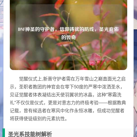
觉醒仪式上,新晋守护者需在万年雪山之巅直面光之启
示，圣职者教团的神官会在零下50度的严寒中泼洒圣水，
见证觉醒者体表凝结出天使羽翼状的冰晶，这种"寒霜洗
礼"不仅仅是仪式，更是对意志力的终极考验——根据教典
记载，曾有候选者在寒风中化作永恒冰雕，但成功觉醒者
将获得使徒级别的元素抗性。
圣光系技能树解析