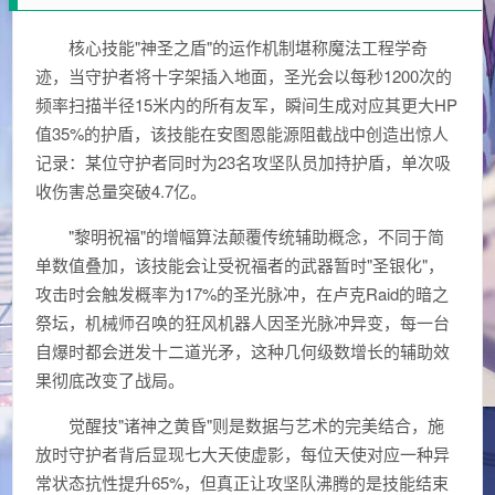
核心技能"神圣之盾"的运作机制堪称魔法工程学奇
迹，当守护者将十字架插入地面，圣光会以每秒1200次的
频率扫描半径15米内的所有友军，瞬间生成对应其更大HP
值35%的护盾，该技能在安图恩能源阻截战中创造出惊人
记录：某位守护者同时为23名攻坚队员加持护盾，单次吸
收伤害总量突破4.7亿。
"黎明祝福"的增幅算法颠覆传统辅助概念，不同于简
单数值叠加，该技能会让受祝福者的武器暂时"圣银化"，
攻击时会触发概率为17%的圣光脉冲，在卢克Raid的暗之
祭坛，机械师召唤的狂风机器人因圣光脉冲异变，每一台
自爆时都会迸发十二道光矛，这种几何级数增长的辅助效
果彻底改变了战局。
觉醒技"诸神之黄昏"则是数据与艺术的完美结合，施
放时守护者背后显现七大天使虚影，每位天使对应一种异
常状态抗性提升65%，但真正让攻坚队沸腾的是技能结束