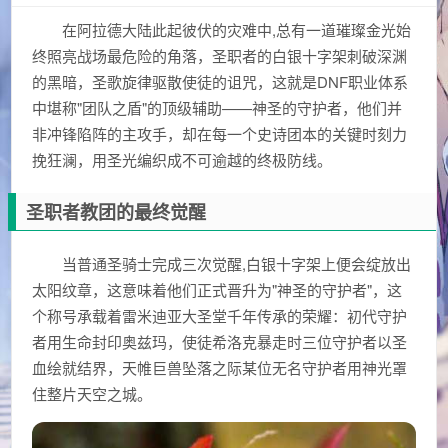
在阿拉德大陆此起彼伏的灾难中,总有一道璀璨金光始
终照亮战场最危险的角落，圣职者的白银十字架刺破深渊
的黑暗，圣歌旋律驱散使徒的诅咒，这就是DNF职业体系
中堪称"团队之盾"的顶级辅助——神圣的守护者，他们并
非冲锋陷阵的主攻手，却在每一个史诗团本的关键时刻力
挽狂澜，用圣光编织成不可逾越的终极防线。
圣职者教团的最终觉醒
当普通圣骑士完成三次觉醒,白银十字架上便会绽放出
太阳纹章，这意味着他们正式晋升为"神圣的守护者"，这
个称号承载着雷米迪亚大圣堂千年传承的荣耀：初代守护
者用生命封印奥兹玛，使徒希洛克暴走时三位守护者以圣
血绘就结界，天帷巨兽坠落之际某位无名守护者用神光罩
住整片天空之城。