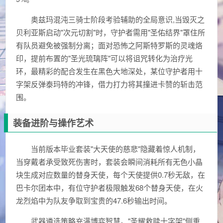
奥兹玛混沌三骑士阶段考验辅助的全局意识,当毁灭之
贝利亚斯启动"次元切割"时，守护者需用"圣佑结界"罩住所
有队员避免被强制分离；面对恐怖之阿斯特罗斯的灵魂烙
印，提前布置的"圣光琉璃阵"可以将诅咒转化为治疗光
环，最精彩的配合发生在黑色大地深处，某位守护者用十
字架反弹泰玛特的冲锋，借力打力将其撞进卡赞的斩击范
围。
装备进阶与操作艺术
当前版本毕业套装"大天使的慈悲"隐藏着惊人机制，
当穿戴者承受致死伤害时，套装会瞬间消耗所有无色小晶
块生成对应数量的替身天使，每个天使提供0.7秒无敌，在
巴卡尔团本中，有位守护者极限触发68个替身天使，在火
龙烈焰中为队友争取到宝贵的47.6秒输出时间。
武器遴选策略充满博弈智慧。"圣耀救赎十字架"侧重