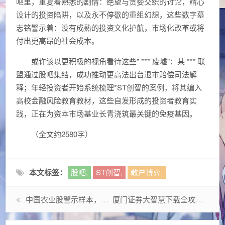
吧里，重复着熟悉的剧情：绝望与贪婪交织的讨论，精心
设计的投资陷阱，以及永不停歇的重组幻想，这些数字墓
志铭警示着：没有成熟的投资文化护航，市场化改革或将
付出更高昂的社会成本。
或许该以更积极的视角看待这些" *** 废墟"：某 *** 联
盟通过股吧集结，成功推动更高法出台退市赔偿司法解
释；年轻投资者开始系统梳理*ST创智的案例，将其编入
高校金融风险教育教材，这些自发形成的投资者教育实
践，正在为资本市场基业长青浇筑最关键的免疫基因。
（全文约2580字）
本文标签：
股吧,
ST创智,
散户博弈,
中国农业股警示样本，解码ST中农背后的资本迷局与产业困局
厦门证券大智慧下载全攻略，功能解析与操作指南