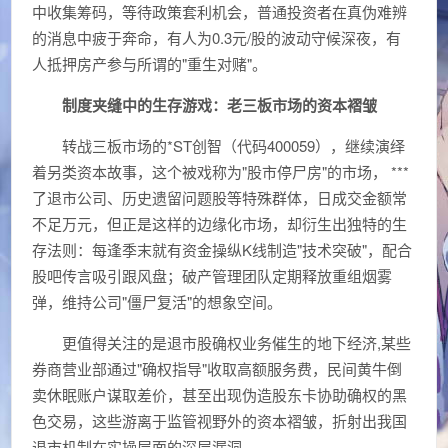
中收集筹码，等待政策套利机会，普通投资者在真伪难辨
的消息中疲于奔命，有人为0.3元/股的波动守候深夜，有
人抵押房产参与所谓的"重生对赌"。
制度夹缝中的生存游戏：老三板市场的资本褶皱
转战三板市场的*ST创智（代码400059），继续演绎
着另类资本故事，这个被戏称为"股市停尸房"的市场， ***
了退市公司、历史遗留问题股等特殊群体，日成交金额常
不足万元，但正是这样的边缘化市场，却衍生出独特的生
存法则：每逢季末就有资金操纵K线制造"技术突破"，配合
股吧传言吸引跟风盘；破产管理团队定期释放重组烟雾
弹，维持公司"僵尸复活"的想象空间。
更值得关注的是退市股确权业务催生的地下经济,某些
券商营业部通过"确权指导"收取高额服务费，民间黄牛倒
卖休眠账户谋取差价，甚至出现伪造股东卡协助确权的黑
色交易，这些游离于监管视野外的资本褶皱，折射出我国
退市机制在实操层面的深层漏洞。