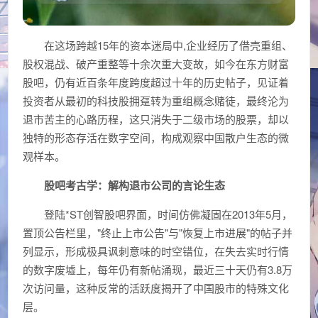
在这场跨越15年的资本迷局中,企业经历了借壳重组、
股权混战、破产重整等十余次重大变故，如今在东方财富
股吧，仍有近百条年度跨度超过十年的历史帖子，见证着
投资者从最初的科技股拥趸转为重组概念赌徒，最终沦为
退市苦主的心路历程，这只消失于二级市场的股票，却以
独特的形态存活在数字空间，构成观察中国散户生态的微
观样本。
股吧考古学：解构退市公司的言论生态
登陆*ST创智股吧界面，时间仿佛凝固在2013年5月，
置顶公告栏里，"终止上市公告"与"恢复上市进展"的帖子并
列显示，形成极具讽刺意味的时空错位，在失去实时行情
的数字废墟上，每年仍有新帖涌现，最近三十天仍有3.8万
次访问量，这种反常的活跃度揭开了中国股市的特殊文化
层。