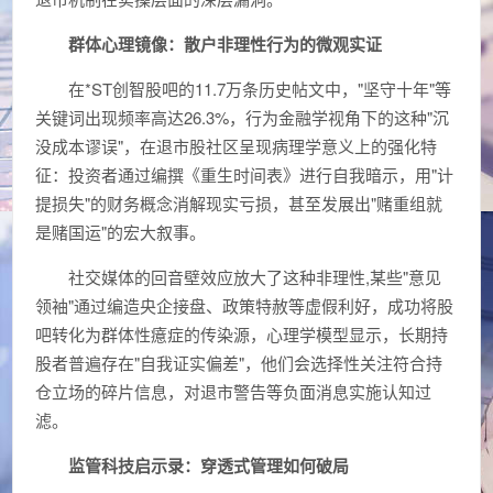
群体心理镜像：散户非理性行为的微观实证
在*ST创智股吧的11.7万条历史帖文中，"坚守十年"等
关键词出现频率高达26.3%，行为金融学视角下的这种"沉
没成本谬误"，在退市股社区呈现病理学意义上的强化特
征：投资者通过编撰《重生时间表》进行自我暗示，用"计
提损失"的财务概念消解现实亏损，甚至发展出"赌重组就
是赌国运"的宏大叙事。
社交媒体的回音壁效应放大了这种非理性,某些"意见
领袖"通过编造央企接盘、政策特赦等虚假利好，成功将股
吧转化为群体性癔症的传染源，心理学模型显示，长期持
股者普遍存在"自我证实偏差"，他们会选择性关注符合持
仓立场的碎片信息，对退市警告等负面消息实施认知过
滤。
监管科技启示录：穿透式管理如何破局