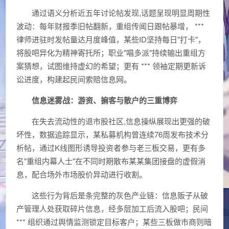
通过语义分析近五年讨论帖发现,话题呈现明显周期性
波动：每年财报季旧帖翻新，重组传闻日跟帖暴增， ***
律师进驻时发帖量达月度峰值，某些ID坚持每日"打卡"，
将股吧异化为精神寄托所；职业"唱多派"持续输出重组方
案猜想，试图维持虚幻的希望；更有 *** 领袖定期更新诉
讼进度，构建起民间索赔信息网。
信息迷雾战：游资、掮客与散户的三重博弈
在失去流动性的退市股社区,信息操纵展现出更强的破
坏性，数据追踪显示，某私募机构曾连续76周发布技术分
析帖，通过K线图形诱导投资者参与老三板交易，更有多
名"重组内幕人士"在不同时期散布某某集团接盘的虚假消
息，配合场外市场股价异动进行收割。
这些行为背后是条完整的灰色产业链：信息贩子从破
产管理人处获取碎片信息，经多层加工后流入股吧；民间
*** 组织通过舆情监测锁定目标客户；某些三板做市商则暗