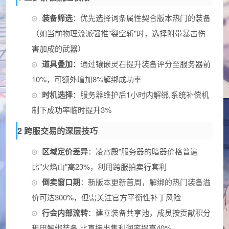
装备筛选
：优先选择词条属性契合版本热门的装备
（如当前物理流派强推"裂空斩"时，选择附带暴击伤
害加成的武器）
道具叠加
：通过镶嵌灵石提升装备评分至服务器前
10%，可额外增加8%解绑成功率
时机选择
：服务器维护后1小时内解绑,系统补偿机
制下成功率临时提升3%
2 跨服交易的深层技巧
区域定价差异
：凌霄殿"服务器的暗器价格普遍
比"火焰山"高23%，利用跨服拍卖行套利
倒卖窗口期
：新版本更新首周，解绑的热门装备溢
价可达300%，但需关注官方平衡性补丁风险
行会内部流转
：建立装备共享池，成员按贡献积分
租用解绑装备,比直接出售利润率提高40%