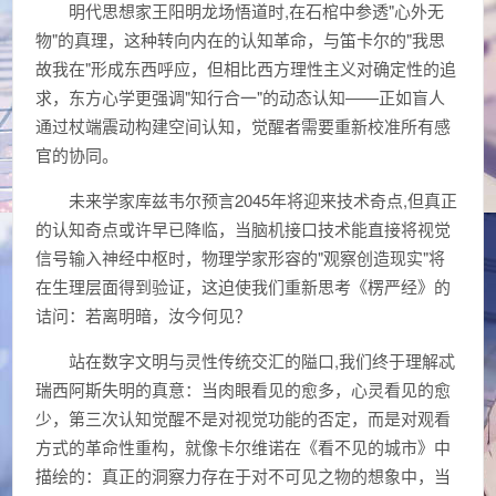
明代思想家王阳明龙场悟道时,在石棺中参透"心外无
物"的真理，这种转向内在的认知革命，与笛卡尔的"我思
故我在"形成东西呼应，但相比西方理性主义对确定性的追
求，东方心学更强调"知行合一"的动态认知——正如盲人
通过杖端震动构建空间认知，觉醒者需要重新校准所有感
官的协同。
未来学家库兹韦尔预言2045年将迎来技术奇点,但真正
的认知奇点或许早已降临，当脑机接口技术能直接将视觉
信号输入神经中枢时，物理学家形容的"观察创造现实"将
在生理层面得到验证，这迫使我们重新思考《楞严经》的
诘问：若离明暗，汝今何见？
站在数字文明与灵性传统交汇的隘口,我们终于理解忒
瑞西阿斯失明的真意：当肉眼看见的愈多，心灵看见的愈
少，第三次认知觉醒不是对视觉功能的否定，而是对观看
方式的革命性重构，就像卡尔维诺在《看不见的城市》中
描绘的：真正的洞察力存在于对不可见之物的想象中，当