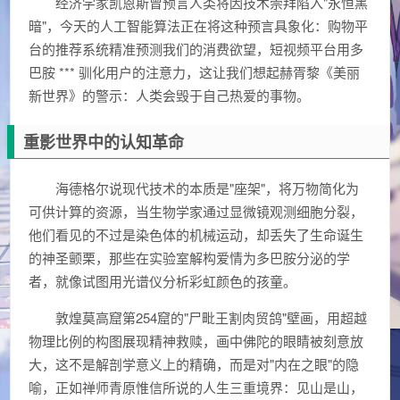
经济学家凯恩斯曾预言人类将因技术崇拜陷入"永恒黑
暗"，今天的人工智能算法正在将这种预言具象化：购物平
台的推荐系统精准预测我们的消费欲望，短视频平台用多
巴胺 *** 驯化用户的注意力，这让我们想起赫胥黎《美丽
新世界》的警示：人类会毁于自己热爱的事物。
重影世界中的认知革命
海德格尔说现代技术的本质是"座架"，将万物简化为
可供计算的资源，当生物学家通过显微镜观测细胞分裂，
他们看见的不过是染色体的机械运动，却丢失了生命诞生
的神圣颤栗，那些在实验室解构爱情为多巴胺分泌的学
者，就像试图用光谱仪分析彩虹颜色的孩童。
敦煌莫高窟第254窟的"尸毗王割肉贸鸽"壁画，用超越
物理比例的构图展现精神救赎，画中佛陀的眼睛被刻意放
大，这不是解剖学意义上的精确，而是对"内在之眼"的隐
喻，正如禅师青原惟信所说的人生三重境界：见山是山，