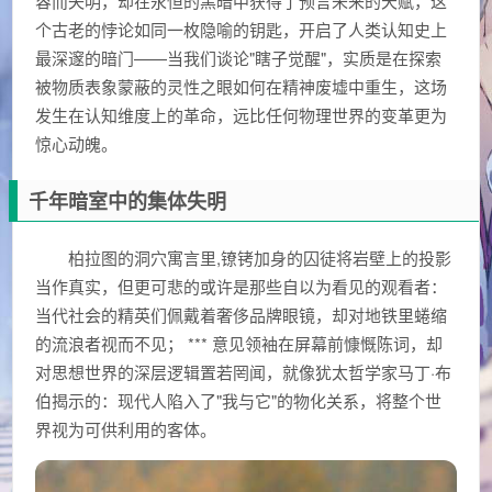
容而失明，却在永恒的黑暗中获得了预言未来的天赋，这
个古老的悖论如同一枚隐喻的钥匙，开启了人类认知史上
最深邃的暗门——当我们谈论"瞎子觉醒"，实质是在探索
被物质表象蒙蔽的灵性之眼如何在精神废墟中重生，这场
发生在认知维度上的革命，远比任何物理世界的变革更为
惊心动魄。
千年暗室中的集体失明
柏拉图的洞穴寓言里,镣铐加身的囚徒将岩壁上的投影
当作真实，但更可悲的或许是那些自以为看见的观看者：
当代社会的精英们佩戴着奢侈品牌眼镜，却对地铁里蜷缩
的流浪者视而不见； *** 意见领袖在屏幕前慷慨陈词，却
对思想世界的深层逻辑置若罔闻，就像犹太哲学家马丁·布
伯揭示的：现代人陷入了"我与它"的物化关系，将整个世
界视为可供利用的客体。