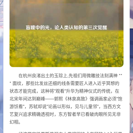
在杭州良渚出土的玉琮上,先祖们用微雕技法刻满神 **
* 面纹，那些比发丝还细的线条需要匠人进入近乎冥想的
状态才能完成，这种将"观看"升华为精神仪式的传统，在
北宋年间达到巅峰——郭熙《林泉高致》强调画家必须"饱
游饫看"，苏轼却说"论画以形似，见与儿童邻"，当西方文
艺复兴追求精确透视时，东方智者早已看破肉眼所见无非
幻相。