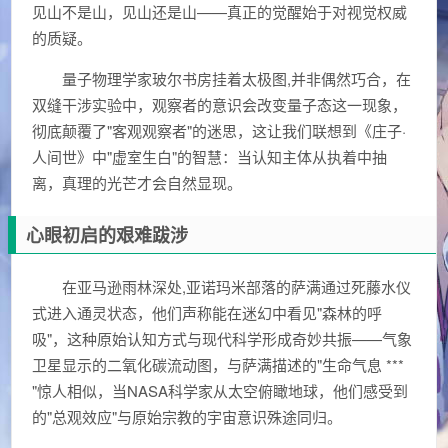
见山不是山，见山还是山——真正的觉醒始于对视觉权威
的质疑。
量子物理学家玻尔书房挂着太极图,并非偶然巧合，在
双缝干涉实验中，观察者的意识会改变量子态这一现象，
彻底颠覆了"客观观察者"的迷思，这让我们联想到《庄子·
人间世》中"虚室生白"的智慧：当认知主体从执着中抽
离，真理的光芒才会自然显现。
心眼初启的艰难跋涉
在亚马逊雨林深处,亚诺玛米部落的萨满通过死藤水仪
式进入通灵状态，他们声称能在迷幻中看见"森林的呼
吸"，这种原始认知方式与现代科学形成奇妙共振——气象
卫星显示的二氧化碳流动图，与萨满描述的"生命气息 ***
"惊人相似，当NASA科学家从太空俯瞰地球，他们感受到
的"总观效应"与原始宗教的宇宙意识殊途同归。