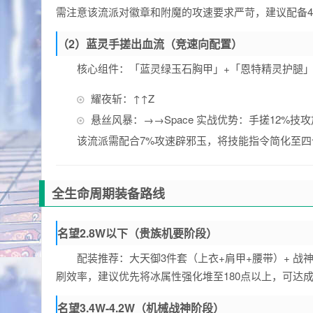
需注意该流派对徽章和附魔的攻速要求严苛，建议配备
（2）蓝灵手搓出血流（竞速向配置）
核心组件：「蓝灵绿玉石胸甲」+「恩特精灵护腿」
耀夜斩：↑↑Z
悬丝风暴：→→Space 实战优势：手搓12%
该流派需配合7%攻速辟邪玉，将技能指令简化至四
全生命周期装备路线
名望2.8W以下（贵族机要阶段）
配装推荐：大天御3件套（上衣+肩甲+腰带）+ 战
刷效率，建议优先将冰属性强化堆至180点以上，可达成
名望3.4W-4.2W（机械战神阶段）