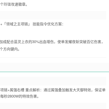
4个玲珑攻速徽章。
+「领域之主项链」 技能指令优化方案：
技攻加成配合蓝灵上衣的30%出血增伤，使单发耀夜斩突破百亿伤害，
个方向键内。
神项链+属强右槽 重点解析：通过属强叠加触发大天御特效，保证单
每秒2800W的特效伤害。