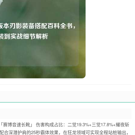
博音速长靴」 伤害构成占比：二觉19.3%+三觉17.8%+耀夜斩
阈值，配合深潜护肩的25秒霸体效果，在狂龙领域可实现全程站桩输出，