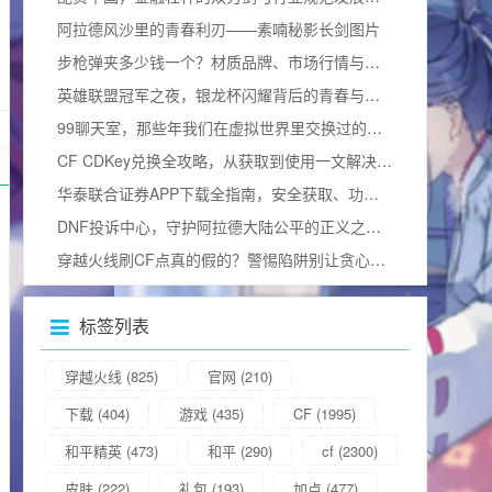
阿拉德风沙里的青春利刃——素喃秘影长剑图片
步枪弹夹多少钱一个？材质品牌、市场行情与合法边界全揭秘
英雄联盟冠军之夜，银龙杯闪耀背后的青春与热血加冕礼
99聊天室，那些年我们在虚拟世界里交换过的青春
CF CDKey兑换全攻略，从获取到使用一文解决所有疑问（含2025兑换码）
华泰联合证券APP下载全指南，安全获取、功能解析与使用技巧
DNF投诉中心，守护阿拉德大陆公平的正义之门官方网站
穿越火线刷CF点真的假的？警惕陷阱别让贪心毁掉游戏体验
标签列表
穿越火线
(825)
官网
(210)
下载
(404)
游戏
(435)
CF
(1995)
和平精英
(473)
和平
(290)
cf
(2300)
皮肤
(222)
礼包
(193)
加点
(477)