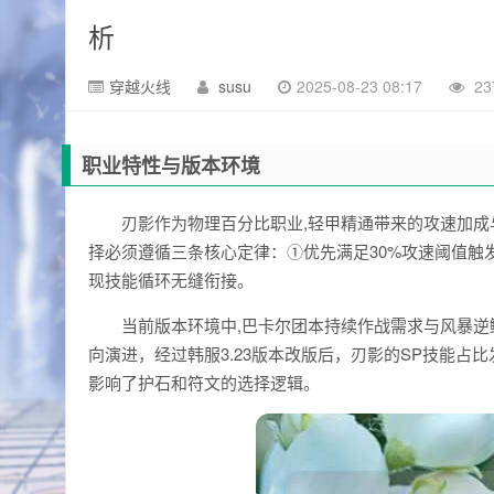
析
穿越火线
susu
2025-08-23 08:17
23
职业特性与版本环境
刃影作为物理百分比职业,轻甲精通带来的攻速加
择必须遵循三条核心定律：①优先满足30%攻速阈值触
现技能循环无缝衔接。
当前版本环境中,巴卡尔团本持续作战需求与风暴
向演进，经过韩服3.23版本改版后，刃影的SP技能占比
影响了护石和符文的选择逻辑。