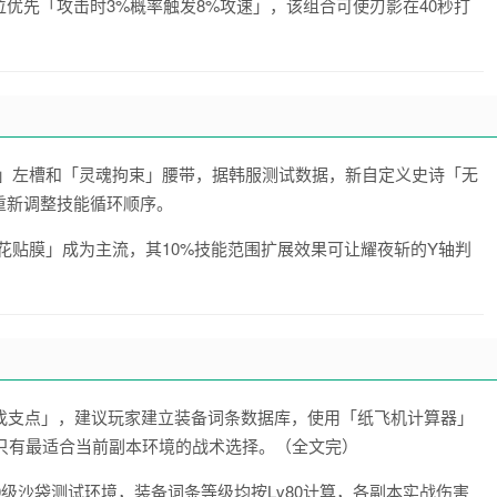
位优先「攻击时3%概率触发8%攻速」，该组合可使刃影在40秒打
配」左槽和「灵魂拘束」腰带，据韩服测试数据，新自定义史诗「无
重新调整技能循环顺序。
花贴膜」成为主流，其10%技能范围扩展效果可让耀夜斩的Y轴判
找支点」，建议玩家建立装备词条数据库，使用「纸飞机计算器」
只有最适合当前副本环境的战术选择。（全文完）
0级沙袋测试环境，装备词条等级均按Lv80计算，各副本实战伤害