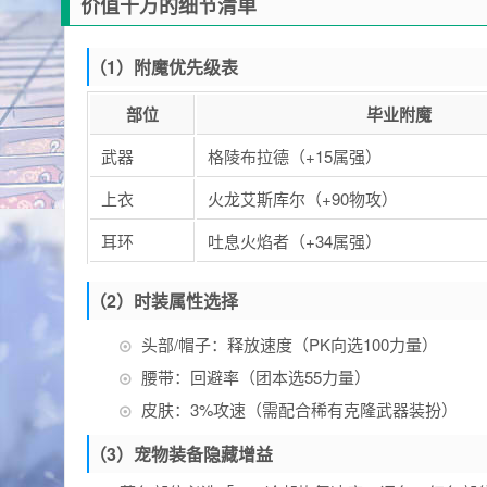
价值千万的细节清单
（1）附魔优先级表
部位
毕业附魔
武器
格陵布拉德（+15属强）
上衣
火龙艾斯库尔（+90物攻）
耳环
吐息火焰者（+34属强）
（2）时装属性选择
头部/帽子：释放速度（PK向选100力量）
腰带：回避率（团本选55力量）
皮肤：3%攻速（需配合稀有克隆武器装扮）
（3）宠物装备隐藏增益