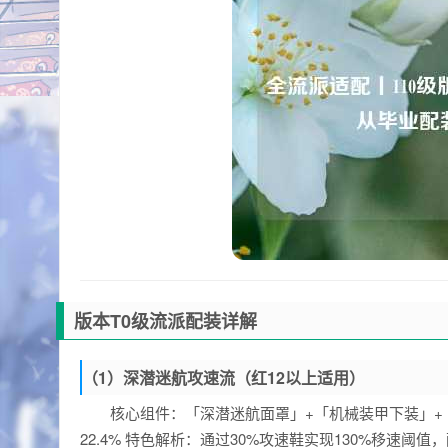
版本T0级流派配装详解
（1）深潜迷航攻速流（红12以上适用）
核心组件：「深潜迷航面罩」+「机械装甲下装」+「赛
22.4% 特色解析：通过30%攻速鞋实现130%移速