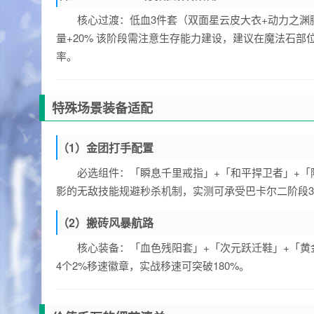
核心过渡：低血3件套（双面星云皮大衣+动力之渊腰
量+20% 该阶段需注意生存能力建设，建议在魔法石
率。
特殊场景装备适配
（1）金团打手配置
必选组件：「瞬息千里戒指」+「和平捍卫者」+「
影的无敌技能规避秒杀机制，实测可承受巴卡尔二阶段
（2）搬砖风暴航路
核心装备：「血色残阳套」+「次元跃迁鞋」+「黄
4个2%移速徽章，实战移速可突破180%。