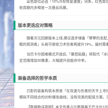
蓝色部位必选「10%冷却恢复速度」词条，红色部
桩周期内多释放一次悬丝风暴。
版本更迭应对策略
随着次元回廊版本上线,建议逐步储备「罪孽的支
眠的观测者」头肩可使收刀术伤害再提升19%，届时需
当巴卡尔困难模式开放后,「暴怒贴膜」将取代「冰
定范围增加30像素，大幅提升技能命中率。
装备选择的哲学本质
刃影的装备构筑本质是「在攻速与伤害的天平上寻
模拟不同组合的20秒爆发曲线，没有完美的配装方案，
【数据勘误声明】本文伤害占比数据基于巴卡尔12