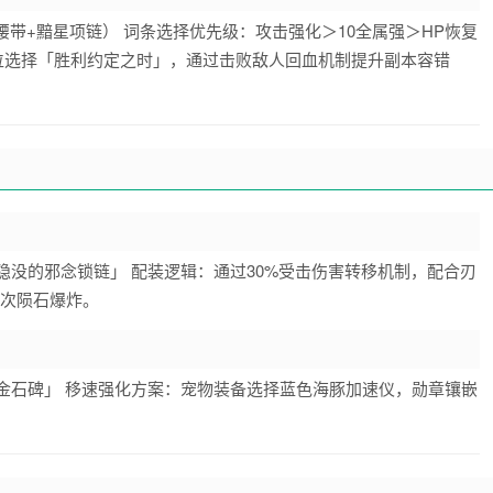
带+黯星项链） 词条选择优先级：攻击强化＞10全属强＞HP恢复
部位选择「胜利约定之时」，通过击败敌人回血机制提升副本容错
隐没的邪念锁链」 配装逻辑：通过30%受击伤害转移机制，配合刃
3次陨石爆炸。
金石碑」 移速强化方案：宠物装备选择蓝色海豚加速仪，勋章镶嵌