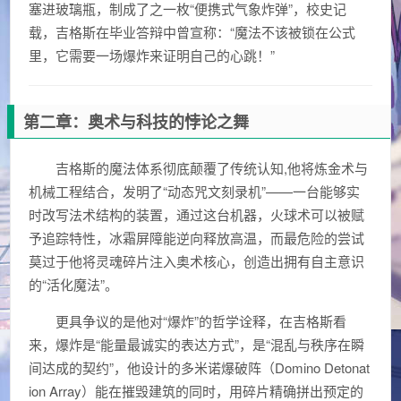
塞进玻璃瓶，制成了之一枚“便携式气象炸弹”，校史记
载，吉格斯在毕业答辩中曾宣称：“魔法不该被锁在公式
里，它需要一场爆炸来证明自己的心跳！”
第二章：奥术与科技的悖论之舞
吉格斯的魔法体系彻底颠覆了传统认知,他将炼金术与
机械工程结合，发明了“动态咒文刻录机”——一台能够实
时改写法术结构的装置，通过这台机器，火球术可以被赋
予追踪特性，冰霜屏障能逆向释放高温，而最危险的尝试
莫过于他将灵魂碎片注入奥术核心，创造出拥有自主意识
的“活化魔法”。
更具争议的是他对“爆炸”的哲学诠释，在吉格斯看
来，爆炸是“能量最诚实的表达方式”，是“混乱与秩序在瞬
间达成的契约”，他设计的多米诺爆破阵（Domino Detonat
ion Array）能在摧毁建筑的同时，用碎片精确拼出预定的