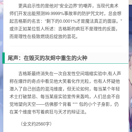
更具启示性的是他对“安全边界”的嘲弄，当现代奥术
师们开发出能预测99.9999%事故率的防护咒文时，总会想
起吉格斯的名言：“剩下的0.0001%才是魔法真正的面容。”
或许正如某位哲人所述：吉格斯的疯狂不是理性的反面，
而是理性在极致燃烧后绽放的昙花。
尾声：在毁灭的灰烬中重生的火种
吉格斯最终消失在一次自发性空间塌缩实验中,有人声
称在爆炸的奇点中看见他大笑着化作光粒，也有人怀疑他
潜入了自己创造的混沌维度，但无论如何，每当某个年轻
术士打破禁忌、每当某座实验室传来轰鸣，人们总会不自
觉地望向天空——仿佛那个背着 *** 包的小个子身影，仍
在某个维度书写着疯狂与天才的辩证法。
（全文约2560字）