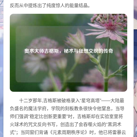
反而从中提炼出了纯度惊人的能量结晶。
十二岁那年,吉格斯被破格录入“星穹高塔”——大陆最
负盛名的魔法学府，学院的刻板教条很快令他窒息，当导
师们强调“稳定比创新更重要”时，吉格斯却在实验室里将
火球术的咒文反向书写，创造出了会吞噬火焰的“黑洞术
式”；当同窗们背诵《元素周期秩序论》时，他已将雷暴云