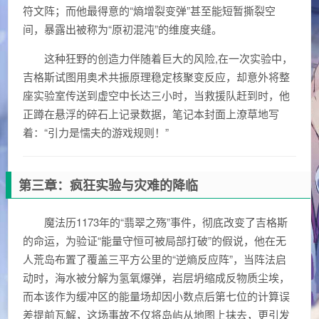
符文阵；而他最得意的“熵增裂变弹”甚至能短暂撕裂空
间，暴露出被称为“原初混沌”的维度夹缝。
这种狂野的创造力伴随着巨大的风险,在一次实验中，
吉格斯试图用奥术共振原理稳定核聚变反应，却意外将整
座实验室传送到虚空中长达三小时，当救援队赶到时，他
正蹲在悬浮的碎石上记录数据，笔记本封面上潦草地写
着：“引力是懦夫的游戏规则！”
第三章：疯狂实验与灾难的降临
魔法历1173年的“翡翠之殇”事件，彻底改变了吉格斯
的命运，为验证“能量守恒可被局部打破”的假说，他在无
人荒岛布置了覆盖三平方公里的“逆熵反应阵”，当阵法启
动时，海水被分解为氢氧爆弹，岩层坍缩成反物质尘埃，
而本该作为缓冲区的能量场却因小数点后第七位的计算误
差提前瓦解，这场事故不仅将岛屿从地图上抹去，更引发