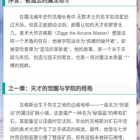
序言：被遗忘的魔法奇才
在魔法编年史的浩瀚长卷中,无数术士的名字如流星划
过天际，但真正能撼动法则、颠覆认知的天才却寥寥无
几，奥术大师吉格斯（Ziggs the Arcane Master）便是这
样一个矛盾的存在：他被学院派斥为“疯癫的破坏者”，却
被冒险者尊为“混沌的革新者”，他的故事，是一个关于天
赋与失控、创造与毁灭的寓言，也是一场对魔法本质最 ***
裸的挑衅。
之一章：天才的觉醒与学院的桎梏
吉格斯出生于符文之地的边缘地带——一座名为“烁银
谷”的魔法矿脉小镇，这里盛产一种名为“秘银晶”的稀有矿
石，其能量足以扭曲时空法则，年幼的吉格斯对矿石中流
动的奥术光流产生了近乎病态的痴迷，据传，他曾在七岁
时用自制装置引爆了整座矿洞，却奇迹般未被碎石掩埋，