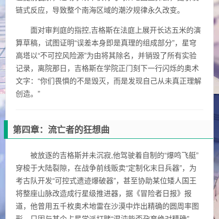
链式反应，导致整个南海区域的潮汐规律永久改变。
面对审判庭的指控,吉格斯在法庭上展开长达五米的演
算草稿，试图证明“误差本身即是真理的组成部分”，星穹
高塔以“不可控风险源”为由将其除名，并销毁了所有实验
记录，离院那日，吉格斯在学院正门刻下一行闪烁的奥术
文字：“你们畏惧的不是毁灭，而是发现自己从未真正理解
创造。”
第四章：流亡者的狂想曲
被放逐的吉格斯并未沉寂,他驾驶着自制的“爆鸣飞艇”
穿梭于大陆裂隙，在战争前线贩卖“定制化末日兵器”，为
考古队开发“可控式遗迹爆破器”，甚至协助某位矮人国王
将整座山脉改造成行星级推进器，据《冒险者日报》报
道，他曾用五千枚奥术地雷在沙漠中炸出精确的圆周率图
形，只因与某个占星学派打赌“混沌能否孕育绝对精确”。