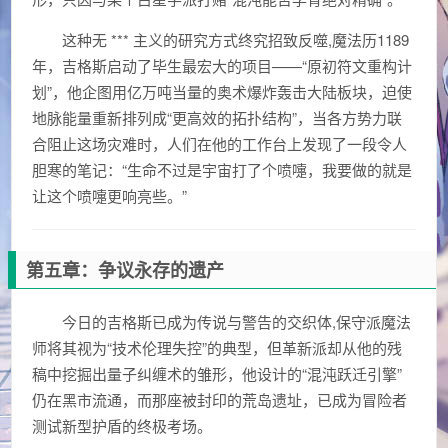
这种无 *** 主义的研究方式终究招致反噬,魔法历1189
年，吉格斯启动了毕生最宏大的项目——“原初符文重构计
划”，他企图用亿万吨当量的奥术爆炸轰击大陆板块，迫使
地脉能量重新排列成“更高效的拓扑结构”，当各方势力联
合阻止这场灾难时，人们在他的工作台上发现了一段令人
胆寒的笔记：“生命不过是宇宙打了个喷嚏，我要做的就是
让这个喷嚏更响亮些。”
第五章：争议永存的遗产
今日的吉格斯已成为传说与警告的交织体,保守派魔法
师将其视为“技术伦理失控”的典型，但革新派却从他的残
稿中挖掘出量子纠缠术的雏形，他设计的“混沌跃迁引擎”
仍在黑市流通，而那座被封印的荒岛遗址，已成为冒险者
测试新型护盾的终极考场。