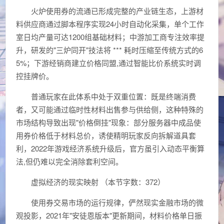
火炉使用券的流通已形成完整的产业链生态，上游材
料供应商通过脚本程序实现24小时自动化采集，单个工作
室日均产量可达1200组基础材料；中游加工商专注效率提
升，研发的"三炉同开"技法将 *** 耗时压缩至传统方式的6
5%；下游经销商建立价格同盟,通过智能比价系统实时调
控挂牌价。
普通玩家在此体系中处于双重位置：既是终端消费
者，又可能通过临时性材料出售参与供给侧，这种特殊的
市场结构导致出现"价格倒挂"现象：部分服务器中成品使
用券价格低于材料总价，诱使精明玩家反向拆解道具套
利，2022年游戏经济系统升级后，官方虽引入动态平衡算
法,但仍难以完全消除套利空间。
虚拟经济的现实映射 （本节字数：372）
使用券交易市场的运行规律，俨然现实金融市场的微
观投影，2021年"安徒恩版本"更新期间，材料价格单日振