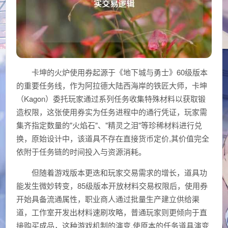
卡坤的火炉使用券起源于《地下城与勇士》60级版本
的重要任务线，作为阿拉德大陆西海岸的铁匠大师，卡坤
（Kagon）委托玩家通过系列任务收集特殊材料以获取锻
造权限，这张使用券实为任务进程中的通行凭证，玩家需
集齐指定数量的"火焰石"、"精灵之泪"等珍稀材料进行兑
换，原始设计中，该道具不存在直接货币定价,其价值完全
依附于任务链的时间投入与资源消耗。
但随着游戏版本更迭和玩家交易需求的增长，道具功
能发生微妙转变，85级版本开放材料交易权限后，使用券
开始具备流通属性，职业商人通过批量生产建立供给渠
道，工作室开发出材料速刷攻略，普通玩家则更倾向于直
接购买成品，这种游戏机制的演变,使原本的任务道具演变