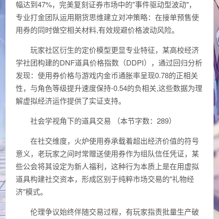
幅达到47%，完美复刻证券市场中的"事件驱动型波动"，
专业打金团队运用期货思维建立对冲策略：在接单预售使
用券的同时做空相关材料,有效规避价格波动风险。
玩家社区衍生的定价模型更显专业特征，某高校经济
学社团构建的DNF道具价格指数（DDPI），通过回归分析
发现：使用券价格与游戏内金币通胀率呈现0.78的正相关
性，与角色等级提升速度保持-0.54的负相关,这些数据为理
解虚拟经济运作提供了实证支持。
社会学视角下的道具交易 （本节字数：289）
在社交维度，火炉使用券承载着超出经济价值的符号
意义，老玩家之间时常赠送使用券作为组队信任凭证，某
些公会将其设定为新人福利，这种行为本质上是在用虚拟
道具构建社交资本，形成区别于纯粹市场交易的"礼物经
济"模式。
伦理争议始终伴随交易过程，有玩家指责批量生产破