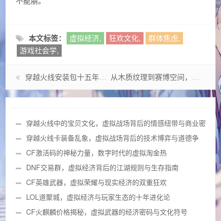
不能崩。”
本文标签：
虚拟经济,
狂欢文化,
群体焦虑,
游戏社会学,
穿越火线安装包十五年演化史，从千禧年硬盘杀手到云时代微型客户端的启示录
从木质纹理到赛博空间，解码酒桶皮肤背后的文化密码
穿越火线中的宝贝文化，虚拟战场背后的情感纽带与商业密
码
穿越火线卡装备乱象，虚拟战场背后的技术博弈与道德争
议
CF激活码的神秘力量，数字时代的虚拟淘金热
DNF交易群，虚拟经济背后的江湖规则与生存指南
CF英雄武器，虚拟荣耀与现实经济的双重狂欢
LOL道聚城，虚拟经济与玩家生态的十年进化论
CF火麒麟价格揭秘，虚拟武器的经济密码与文化符号