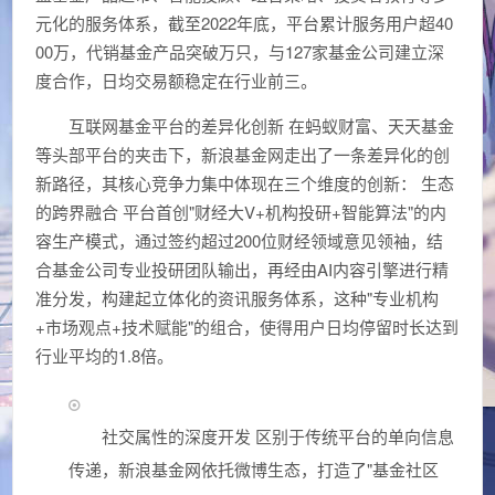
元化的服务体系，截至2022年底，平台累计服务用户超40
00万，代销基金产品突破万只，与127家基金公司建立深
度合作，日均交易额稳定在行业前三。
互联网基金平台的差异化创新 在蚂蚁财富、天天基金
等头部平台的夹击下，新浪基金网走出了一条差异化的创
新路径，其核心竞争力集中体现在三个维度的创新： 生态
的跨界融合 平台首创"财经大V+机构投研+智能算法"的内
容生产模式，通过签约超过200位财经领域意见领袖，结
合基金公司专业投研团队输出，再经由AI内容引擎进行精
准分发，构建起立体化的资讯服务体系，这种"专业机构
+市场观点+技术赋能"的组合，使得用户日均停留时长达到
行业平均的1.8倍。
社交属性的深度开发 区别于传统平台的单向信息
传递，新浪基金网依托微博生态，打造了"基金社区