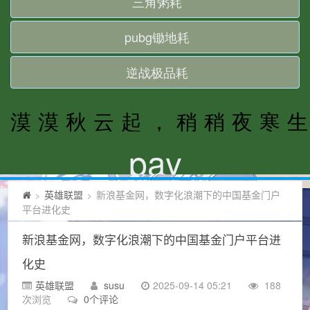
英雄联盟
新浪基金网，数字化浪潮下的中国基金门户
>
>
平台进化史
新浪基金网，数字化浪潮下的中国基金门户平台进
化史
英雄联盟
susu
2025-09-14 05:21
188
次浏览
0个评论