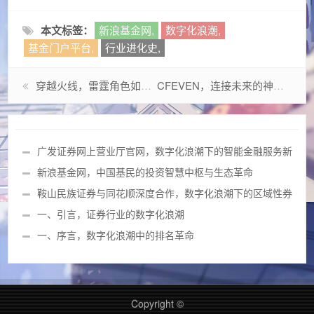
本文标签：
新浪基金网,
数字化浪潮,
基金门户平台,
行业进化史,
穿越火线，雷霆角色如何掀起FPS游戏的角色革新
CFEVEN，连接未来的神秘代码与人类文明的数字共振
广发证券网上营业厅官网，数字化浪潮下的智能金融服务新
生态
新浪基金网，中国基民的投资智慧中枢与生态革命
鞍山民族证券与同花顺深度合作，数字化浪潮下的区域性券
商破局之道
一、引言，证券行业的数字化浪潮
一、序言，数字化浪潮中的排名革命
Copyright ©