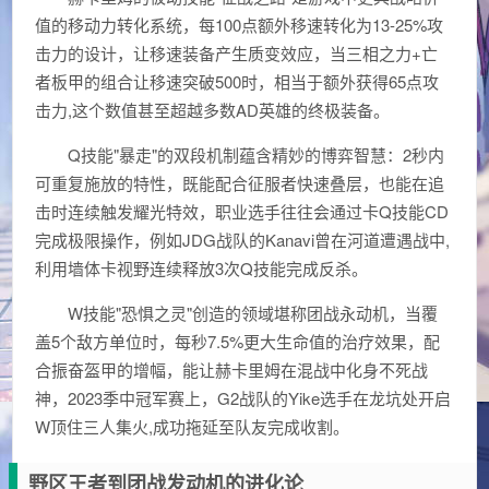
值的移动力转化系统，每100点额外移速转化为13-25%攻
击力的设计，让移速装备产生质变效应，当三相之力+亡
者板甲的组合让移速突破500时，相当于额外获得65点攻
击力,这个数值甚至超越多数AD英雄的终极装备。
Q技能"暴走"的双段机制蕴含精妙的博弈智慧：2秒内
可重复施放的特性，既能配合征服者快速叠层，也能在追
击时连续触发耀光特效，职业选手往往会通过卡Q技能CD
完成极限操作，例如JDG战队的Kanavi曾在河道遭遇战中,
利用墙体卡视野连续释放3次Q技能完成反杀。
W技能"恐惧之灵"创造的领域堪称团战永动机，当覆
盖5个敌方单位时，每秒7.5%更大生命值的治疗效果，配
合振奋盔甲的增幅，能让赫卡里姆在混战中化身不死战
神，2023季中冠军赛上，G2战队的Yike选手在龙坑处开启
W顶住三人集火,成功拖延至队友完成收割。
野区王者到团战发动机的进化论