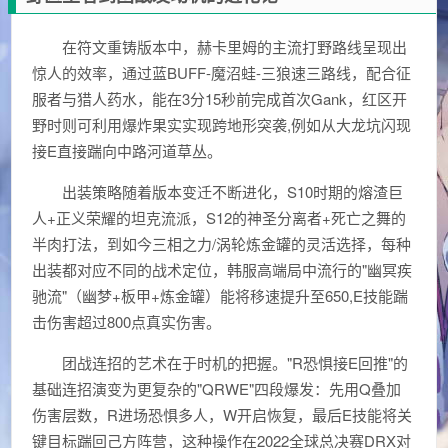
在符文重铸版本中，赫卡里姆的主流打野路线呈现出
惊人的效率，通过蓝BUFF-魔沼蛙-三狼速三路线，配合征
服者与猎人药水，能在3分15秒前完成首次Gank，红区开
野时则可利用爆炸果实实现跨地形突袭,例如从大龙坑闪现
接E直接踹向中路河道草丛。
出装策略随着版本变迁不断进化，S10时期的熔渣巨
人+正义荣耀的坦克流派，S12的神圣分离者+死亡之舞的
半肉打法，到如今三相之力/涡轮炼金罐的灵活选择，每种
出装都对应不同的战术定位，韩服高端局中流行的"幽冥疾
驰流"（幽梦+板甲+炼金罐）能将移速提升至650,E技能踹
击伤害超过800点真实伤害。
团战连招的艺术在于时机的把握。"R恐惧接E回推"的
基础连招演变为更复杂的"QRWE"四段爆发：先用Q叠加
伤害层数，R进场恐惧多人，W开启恢复，最后E技能将关
键目标踹回己方阵营，这种操作在2022全球总决赛DRX对