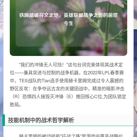
"我们的冲锋无人可挡！"这句台词完美体现其战术定
位——兼具突进与控制的战争机器，在2022年LPL春季赛
中，TES战队的Tian选手使用赫卡里姆完成过令人震撼的
野区反攻：在争夺远古龙的关键团战中，精准的暗影冲击
（R）恐惧四人接毁灭冲锋（E）推回核心C位,为团队锁定
胜局。
技能机制中的战术哲学解析
赫卡里姆的被动技能"征战之路"是游戏中更具战略价