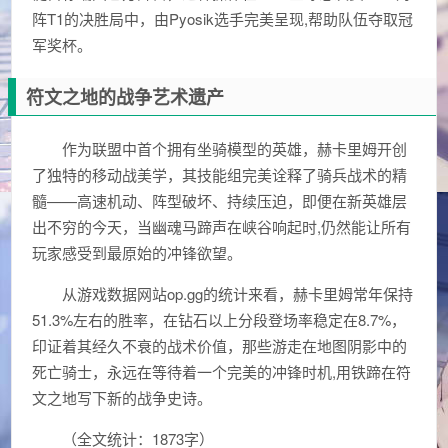
阵T1的决胜局中，由Pyosik选手完美呈现,帮助队伍夺取冠
军奖杯。
符文之地的战争艺术遗产
作为联盟中首个拥有坐骑模型的英雄，赫卡里姆开创
了独特的移动战美学，其技能组完美诠释了骑兵战术的精
髓——高速机动、阵型破坏、持续压迫，即便在新英雄层
出不穷的今天，当幽魂马蹄声在峡谷响起时,仍然能让所有
玩家感受到最原始的冲锋欲望。
从游戏数据网站op.gg的统计来看，赫卡里姆常年保持
51.3%左右的胜率，在钻石以上分段登场率稳定在8.7%，
印证着其经久不衰的战术价值，那些游走在地图阴影中的
死亡骑士，永远在等待着一个完美的冲锋时机,用铁蹄在符
文之地写下新的战争史诗。
（全文统计：1873字）