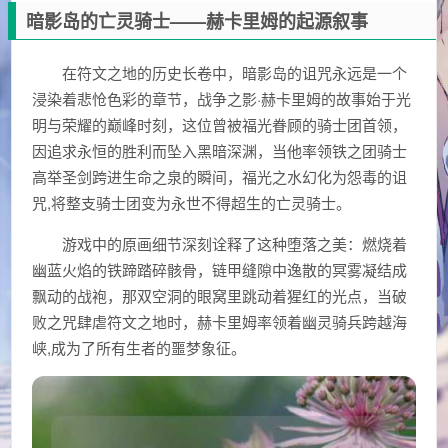
暗影岛的亡灵骑士——赫卡里姆的起源叙事
在符文之地的历史长卷中，暗影岛的诅咒永远是一个
浸染着悲怆色彩的章节，战争之影·赫卡里姆的故事始于光
明与荣耀的巅峰时刻，这位曾被福光眷顾的骑士团首领，
因追求永恒的胜利而坠入黑暗深渊，当他率领铁之团骑士
高举圣剑跨进生命之泉的瞬间，福光之水幻化为怨毒的诅
咒,将整支骑士团变为永世不得超生的亡灵骑士。
游戏中的原画细节深刻诠释了这种堕落之美：燃烧着
幽蓝火焰的铁蹄踏碎骸骨，链甲缝隙中逸散的冥雾凝结成
飘动的战袍，那双空洞的眼窝里跳动着猩红的光点，当破
败之咒肆虐符文之地时，赫卡里姆率领着幽灵骑兵跨越海
峡,成为了所有生者的噩梦象征。