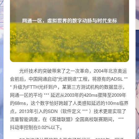
光纤技术的突破带来了之一次革命，2004年北京奥运
会前后，中国网通启动"光进铜退"工程，将原有的ADSL **
* 升级为FTTH光纤到户，某第三方测试机构的数据显示，
网通一区的平均 *** 延迟从2003年的420ms骤降至2009年
的68ms，这个数字恰好跨越了人类感知延迟的100ms临界
点，2013年引入的SDN（软件定义 *** ）技术更是实现了
流量智能调度，在《英雄联盟》全国高校联赛期间， ***
抖动率控制在0.02%以下。