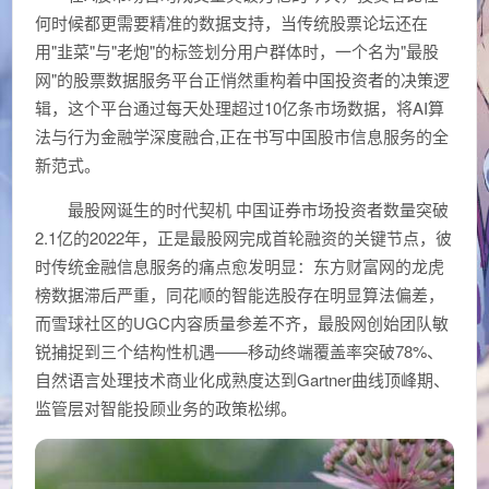
何时候都更需要精准的数据支持，当传统股票论坛还在
用"韭菜"与"老炮"的标签划分用户群体时，一个名为"最股
网"的股票数据服务平台正悄然重构着中国投资者的决策逻
辑，这个平台通过每天处理超过10亿条市场数据，将AI算
法与行为金融学深度融合,正在书写中国股市信息服务的全
新范式。
最股网诞生的时代契机 中国证券市场投资者数量突破
2.1亿的2022年，正是最股网完成首轮融资的关键节点，彼
时传统金融信息服务的痛点愈发明显：东方财富网的龙虎
榜数据滞后严重，同花顺的智能选股存在明显算法偏差，
而雪球社区的UGC内容质量参差不齐，最股网创始团队敏
锐捕捉到三个结构性机遇——移动终端覆盖率突破78%、
自然语言处理技术商业化成熟度达到Gartner曲线顶峰期、
监管层对智能投顾业务的政策松绑。