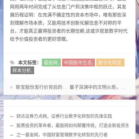
网用两年时间完成了从信息门户到决策中枢的跃迁，其发
展历程证明：在充满不确定性的资本市场中，唯有那些深
刻理解市场本质，又能用技术创新化解信息不对称的平
台，才能真正赢得投资者的长期信赖,这或许就是数字时代
给予价值投资者的更好馈赠。
本文标签：
最股网,
中国股市生态,
数字化转型,
样本分析,
新宝股份发行价背后的逻辑，定价策略、市场博弈与资本启示
量子深渊中的文明火炬，解码黑光剑的跨维度存在史
财达证券万点网，证券行业数字化转型的先锋实践
股票投资的革命者，最股网如何颠覆传统，打造全新投资生
态
之一基金网，中国财富管理数字化转型的先行者