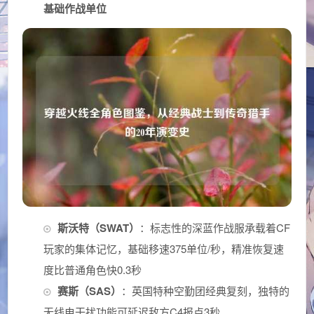
基础作战单位
斯沃特（SWAT）
：标志性的深蓝作战服承载着CF
玩家的集体记忆，基础移速375单位/秒，精准恢复速
度比普通角色快0.3秒
赛斯（SAS）
：英国特种空勤团经典复刻，独特的
无线电干扰功能可延迟敌方C4报点3秒