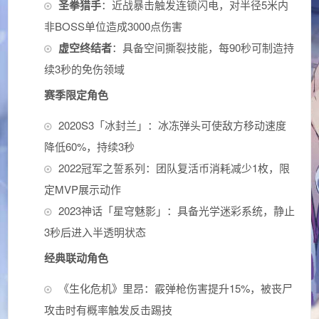
圣拳猎手
：近战暴击触发连锁闪电，对半径5米内
非BOSS单位造成3000点伤害
虚空终结者
：具备空间撕裂技能，每90秒可制造持
续3秒的免伤领域
赛季限定角色
2020S3「冰封兰」：冰冻弹头可使敌方移动速度
降低60%，持续3秒
2022冠军之誓系列：团队复活币消耗减少1枚，限
定MVP展示动作
2023神话「星穹魅影」：具备光学迷彩系统，静止
3秒后进入半透明状态
经典联动角色
《生化危机》里昂：霰弹枪伤害提升15%，被丧尸
攻击时有概率触发反击踢技