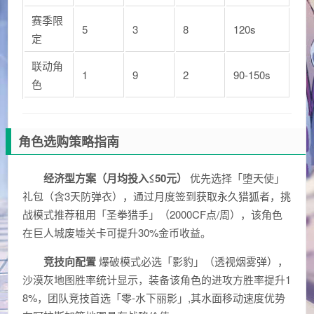
赛季限
5
3
8
120s
定
联动角
1
9
2
90-150s
色
角色选购策略指南
经济型方案（月均投入≤50元）
优先选择「堕天使」
礼包（含3天防弹衣），通过月度签到获取永久猎狐者，挑
战模式推荐租用「圣拳猎手」（2000CF点/周），该角色
在巨人城废墟关卡可提升30%金币收益。
竞技向配置
爆破模式必选「影豹」（透视烟雾弹），
沙漠灰地图胜率统计显示，装备该角色的进攻方胜率提升1
8%，团队竞技首选「零-水下丽影」,其水面移动速度优势