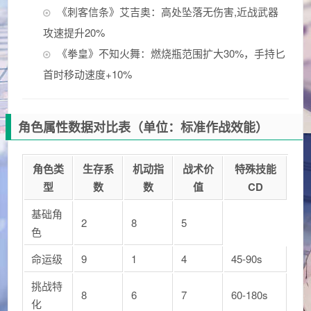
《刺客信条》艾吉奥：高处坠落无伤害,近战武器
攻速提升20%
《拳皇》不知火舞：燃烧瓶范围扩大30%，手持匕
首时移动速度+10%
角色属性数据对比表（单位：标准作战效能）
角色类
生存系
机动指
战术价
特殊技能
型
数
数
值
CD
基础角
2
8
5
色
命运级
9
1
4
45-90s
挑战特
8
6
7
60-180s
化