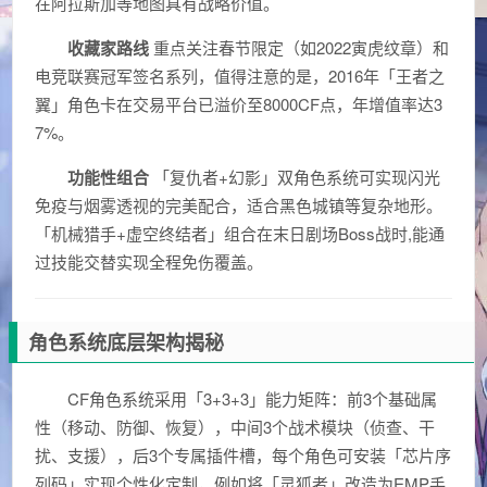
在阿拉斯加等地图具有战略价值。
收藏家路线
重点关注春节限定（如2022寅虎纹章）和
电竞联赛冠军签名系列，值得注意的是，2016年「王者之
翼」角色卡在交易平台已溢价至8000CF点，年增值率达3
7%。
功能性组合
「复仇者+幻影」双角色系统可实现闪光
免疫与烟雾透视的完美配合，适合黑色城镇等复杂地形。
「机械猎手+虚空终结者」组合在末日剧场Boss战时,能通
过技能交替实现全程免伤覆盖。
角色系统底层架构揭秘
CF角色系统采用「3+3+3」能力矩阵：前3个基础属
性（移动、防御、恢复），中间3个战术模块（侦查、干
扰、支援），后3个专属插件槽，每个角色可安装「芯片序
列码」实现个性化定制，例如将「灵狐者」改造为EMP手