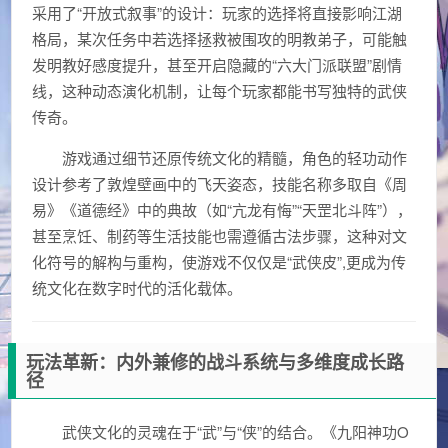
采用了“开放式叙事”的设计：玩家的选择将直接影响江湖
格局，某次任务中若选择拯救被围攻的明教弟子，可能触
发明教好感度提升，甚至开启隐藏的“六大门派联盟”剧情
线，这种动态演化机制，让每个玩家都能书写独特的武侠
传奇。
游戏通过细节还原传统文化的精髓，角色的轻功动作
设计参考了敦煌壁画中的飞天姿态，技能名称多取自《周
易》《道德经》中的典故（如“亢龙有悔”“天罡北斗阵”），
甚至烹饪、制药等生活技能也需遵循古法步骤，这种对文
化符号的解构与重构，使游戏不仅仅是“武侠皮”,更成为传
统文化在数字时代的活化载体。
玩法革新：内外兼修的战斗系统与多维度成长路
径
武侠文化的灵魂在于“武”与“侠”的结合。《九阳神功O