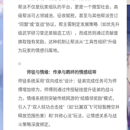
帮派不仅是玩家组队的平台，更是一个微型社会，高
级帮派可占领城池、征收赋税，甚至与其他帮派签订
“同盟”或“宣战”协议，帮主需制定发展策略（如优先升
级武学研习堂还是锻造工坊），而成员则通过贡献度
换取独有奖励，这种机制让帮派从“工具性组织”升级
为玩家的情感归属地。
师徒与情缘：传承与羁绊的情感纽带
师徒系统采用“双向成长”设计：徒弟完成任务可为师
傅增加修为，师傅则通过传授秘技提升徒弟的战斗
力，情缘系统则突破传统网游的“结婚领奖励”模式，
引入了“双人轻功合击技”（如“比翼双飞”可短暂腾空并
释放范围伤害）和“共修心法”玩法，让情感关系与战
斗策略深度绑定。