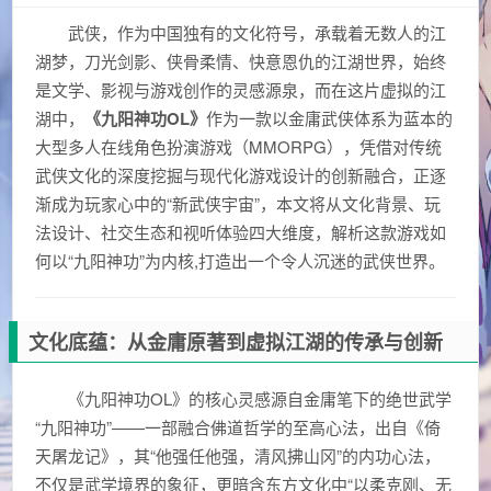
武侠，作为中国独有的文化符号，承载着无数人的江
湖梦，刀光剑影、侠骨柔情、快意恩仇的江湖世界，始终
是文学、影视与游戏创作的灵感源泉，而在这片虚拟的江
湖中，
《九阳神功OL》
作为一款以金庸武侠体系为蓝本的
大型多人在线角色扮演游戏（MMORPG），凭借对传统
武侠文化的深度挖掘与现代化游戏设计的创新融合，正逐
渐成为玩家心中的“新武侠宇宙”，本文将从文化背景、玩
法设计、社交生态和视听体验四大维度，解析这款游戏如
何以“九阳神功”为内核,打造出一个令人沉迷的武侠世界。
文化底蕴：从金庸原著到虚拟江湖的传承与创新
《九阳神功OL》的核心灵感源自金庸笔下的绝世武学
“九阳神功”——一部融合佛道哲学的至高心法，出自《倚
天屠龙记》，其“他强任他强，清风拂山冈”的内功心法，
不仅是武学境界的象征，更暗含东方文化中“以柔克刚、无