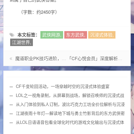
（字数：约2450字）
本文标签：
武侠网游,
东方武侠,
沉浸式体验,
江湖世界,
魔道职业PK技巧进阶，技能流派解析与实战加点策略
「CF心悦会员」深度解析，特权玩家如何颠覆FPS游戏生态
CF千变轮回活动，一场穿越时空的沉浸式体验盛宴
LOL之一视角录制，从屏幕到战场，解锁召唤师的沉浸式战
斗哲学
从入门体验到私人订制，波比巧克力工坊全价位解析与沉浸
式体验价值分析
江湖夜雨十年灯—解读地下城与勇士竹影背后的东方武侠密
码
从LOL日语语音包看全球化时代的游戏文化输出与沉浸式体
验革新