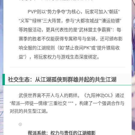
PVP则以“势力争夺”为核心，玩家可加入“朝廷”
“义军”“绿林”三大阵营，参与“大都攻城战”“漕运劫镖”
等跨服活动，更具代表性的是“武林盟主争霸赛”：每
赛季的胜者不仅能获得专属称号与坐骑，还可颁布影
响全服的江湖规则（如“禁止夜间PK”或“提升镖局收
益”），将玩家权力与游戏生态深度绑定。
社交生态：从江湖孤侠到群雄并起的共生江湖
武侠世界离不开人与人的羁绊。《九阳神功OL》通过
“帮派—师徒—情缘”三重社交 *** ，构建了一个强调合作与
对抗的共生型江湖。
帮派系统：权力与责任的江湖缩影