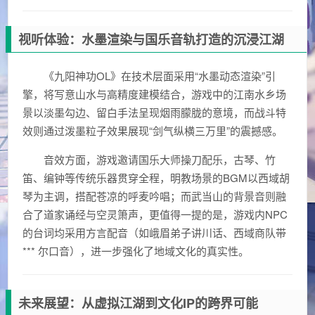
视听体验：水墨渲染与国乐音轨打造的沉浸江湖
《九阳神功OL》在技术层面采用“水墨动态渲染”引
擎，将写意山水与高精度建模结合，游戏中的江南水乡场
景以淡墨勾边、留白手法呈现烟雨朦胧的意境，而战斗特
效则通过泼墨粒子效果展现“剑气纵横三万里”的震撼感。
音效方面，游戏邀请国乐大师操刀配乐，古琴、竹
笛、编钟等传统乐器贯穿全程，明教场景的BGM以西域胡
琴为主调，搭配苍凉的呼麦吟唱；而武当山的背景音则融
合了道家诵经与空灵箫声，更值得一提的是，游戏内NPC
的台词均采用方言配音（如峨眉弟子讲川话、西域商队带
*** 尔口音），进一步强化了地域文化的真实性。
未来展望：从虚拟江湖到文化IP的跨界可能