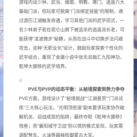
游戏内设少林、武当、峨眉、明教、唐门、逍遥六大
基础门派，但玩家可脱离“门派绑定技能”的限制，通
过游历江湖触发奇遇，学习其他门派的武学招式，一
名少林弟子若在昆仑山救下被追杀的逍遥派长老，可
能获得“凌波微步”秘籍，从而在战斗中切换步法闪避
攻击，这种“无职业化”设计，鼓励玩家探索个性化的
武学组合，重现了金庸小说中张无忌融汇九阳神功、
乾坤大挪移的武学境界。
PVE与PVP的动态平衡：从秘境探索到势力争夺
PVE方面，游戏设计了“秘境挑战”“江湖悬赏”“门派试
炼”三大核心玩法。“光明顶密道”副本要求玩家协作破
解机关、迎战成昆的陷阱，最终夺取《乾坤大挪移》
残卷；而“襄阳城守卫战”则以塔防模式呈现，玩家需
调配弩车、火油等器械抵御蒙古大军。