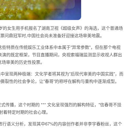
21岁的女生用手机报名了湖南卫视《超级女声》的海选，这个普通场
万票问鼎冠军时,中国社会尚未准备好迎接这场审美地震。
些特质在传统娱乐工业体系中本属于"异常参数"，但在那个电视
表演的既定框架，节目直播期间，央视索福瑞监测显示收视人群出
了这场审美的历史性投票。
集中呈现两种极端：文化学者将其视为"后现代审美的中国实践"，而
种撕裂性的社会争论，让"春哥"的称呼在解构与重构中逐渐成型。
发式传播，这个时期的 *** 文化呈现强烈的解构特征，"信春哥不挂
折射着特定时期的社会心理。
文本进行语义分析，发现其中67%的内容创作者并非李宇春粉丝，这个