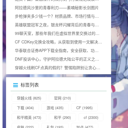
阿拉德风沙里的青春利刃——素喃秘影长剑图片
步枪弹夹多少钱一个？材质品牌、市场行情与合法边界全揭秘
英雄联盟冠军之夜，银龙杯闪耀背后的青春与热血加冕礼
99聊天室，那些年我们在虚拟世界里交换过的青春
CF CDKey兑换全攻略，从获取到使用一文解决所有疑问（含2025兑换码）
华泰联合证券APP下载全指南，安全获取、功能解析与使用技巧
DNF投诉中心，守护阿拉德大陆公平的正义之门官方网站
穿越火线刷CF点真的假的？警惕陷阱别让贪心毁掉游戏体验
标签列表
穿越火线
(825)
官网
(210)
下载
(404)
游戏
(435)
CF
(1995)
和平精英
(473)
和平
(290)
cf
(2300)
皮肤
(222)
礼包
(193)
加点
(477)