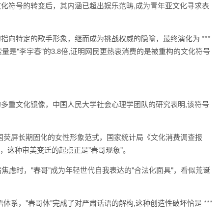
文化符号的转变后，其内涵已超出娱乐范畴,成为青年亚文化寻求表
指向特定的歌手形象，继而成为挑战权威的隐喻，最终演化为 ***
索量是"李宇春"的3.8倍,证明网民更热衷消费的是被重构的文化符号
的多重文化镜像，中国人民大学社会心理学团队的研究表明,该符号
国荧屏长期固化的女性形象范式，国家统计局《文化消费调查报
2%，这种审美变迁的起点正是"春哥现象"。
满焦虑时，"春哥"成为年轻世代自我表达的"合法化面具"，看似荒诞
系，"春哥体"完成了对严肃话语的解构,这种创造性破坏恰是 ***