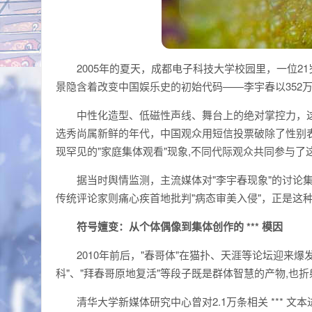
2005年的夏天，成都电子科技大学校园里，一位
景隐含着改变中国娱乐史的初始代码——李宇春以352
中性化造型、低磁性声线、舞台上的绝对掌控力，这
选秀尚属新鲜的年代，中国观众用短信投票破除了性别
现罕见的"家庭集体观看"现象,不同代际观众共同参与
据当时舆情监测，主流媒体对"李宇春现象"的讨论
传统评论家则痛心疾首地批判"病态审美入侵"，正是这
符号嬗变：从个体偶像到集体创作的 *** 模因
2010年前后，"春哥体"在猫扑、天涯等论坛迎来爆
科"、"拜春哥原地复活"等段子既是群体智慧的产物,也
清华大学新媒体研究中心曾对2.1万条相关 *** 