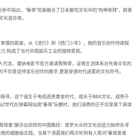
析中指出，"春哥"完美融合了日本御宅文化中的"伪神崇拜"、欧美
文化混合体。
着审慎的距离，从《流行》到《西门少年》，她的音乐创作持续探
的张力,构成了当代中国娱乐工业的独特景观。
位华人代言、戛纳电影节官方邀请等殊荣，证明主流体系对先锋文化的
到的不仅是坚持音乐创作的歌手,更是穿透时代迷雾的文化符号。
的探寻，这个诞生于电视选秀黄金时代、成长于BBS文化、成熟于
Z世代在弹幕网站用"春哥"玩梗时，他们消费的已不仅是某个具体
哥现象"展示出迥异的中国路径：普罗大众的文化创造力始终在寻
化进程的细胞级实践，当某个清晨我们再次听到有人笑问"春哥是谁