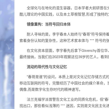
全球化与在地化的混生容器，日本学者大前研曾在分
酷儿理论的中国实践，以及本土草根智慧,形成了独特的
镜像重构：当符号回归本体
耐人寻味的是，李宇春本人始终与"春哥"符号保持
索着身份认知的复杂性，这种艺术家本体与 *** 符号
在文化资本层面，李宇春先后拿下Givenchy首
最终接纳，当我们在2023年观察这位39岁的艺人，看
流动的现代性与文化记忆
"春哥是谁"的设问，本质上是对文化记忆存储方式
移动互联网的符号，完整经历了中国社会的媒介革命，当
偶像,而是数字化生存时代的精神速写。
法兰克福学派曾警告文化工业的同质化危机，但"春
找出口，那些看似浅薄的 *** 迷因，实则是文化民主