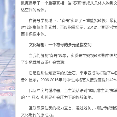
数据揭示了一个重要真相：当"春哥"完成从具体人物到
达空间的载体。
在符号学视域下，"春哥"实现了三重能指转换：最初
时代的集体创作素材，百度指数显示，2012年"春哥"搜
而非偶像本体。
文化解剖：一个符号的多元意指空间
当我们凝视"春哥"现象，实质是在窥视转型期中国
至少承载着四重社会意涵：
它是性别认知变革的试金石，李宇春成功打破了中
告》显示，2006-2016年间中性风格艺人接受度提升4
代际冲突的缓冲器，当主流话语对"90后非主流"充
的 *** 狂欢,实则是社会压力下的修辞策略。
互联网原住民的权力宣言，通过戏仿、拼贴传统话语体
文化迭代的原动力。