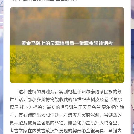
这种独特的灵魂观，实则根植于阿尔泰语系民族的创
世神话，鄂尔多斯博物院收藏的15世纪桦树皮经卷《额尔
德尼·托卜》描绘：最初的世界诞生于天马乌兰·莫尔根的蹄
声，其右蹄踏出太阳汗廷，左蹄震开冥府深渊，当游荡的
灵魂触及被黄金包裹的马镫，便会化为星辰升入腾格里，
考古学家在内蒙古敖汉旗发现的契丹鎏金银马具，马镫内