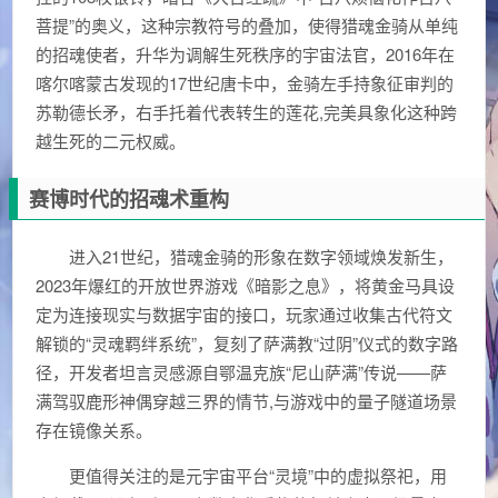
菩提”的奥义，这种宗教符号的叠加，使得猎魂金骑从单纯
的招魂使者，升华为调解生死秩序的宇宙法官，2016年在
喀尔喀蒙古发现的17世纪唐卡中，金骑左手持象征审判的
苏勒德长矛，右手托着代表转生的莲花,完美具象化这种跨
越生死的二元权威。
赛博时代的招魂术重构
进入21世纪，猎魂金骑的形象在数字领域焕发新生，
2023年爆红的开放世界游戏《暗影之息》，将黄金马具设
定为连接现实与数据宇宙的接口，玩家通过收集古代符文
解锁的“灵魂羁绊系统”，复刻了萨满教“过阴”仪式的数字路
径，开发者坦言灵感源自鄂温克族“尼山萨满”传说——萨
满驾驭鹿形神偶穿越三界的情节,与游戏中的量子隧道场景
存在镜像关系。
更值得关注的是元宇宙平台“灵境”中的虚拟祭祀，用