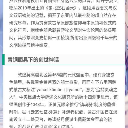
然会在暴雨夜听到青铜铃铛穿透云层的声音。”翻开宁夏文
物局2019年出土的《镇北堡石函录》，这段用西夏文与汉
文双语镌刻的记载，揭开了东亚内陆最神秘的超自然存在
研究序幕，作为贯穿蒙古草原部族信仰与中原镇魂仪式的
文化符号，猎魂金骑承载着游牧文明对生命轮回的终极叩
问，其形象演变史恰似一面棱镜,折射出亚洲腹地千年来的
文明碰撞与精神嬗变。
青铜面具下的创世神话
敦煌莫高窟北区第465窟的元代壁画中，绘有身披玄
色鳞甲、头戴錾金狼首盔的骑士身影，画面右下方用回鹘
式蒙古文标注“γarudi kümün-i jiryamui”，意为“追捕灵魂之
人”，中央民族大学萨满文化研究所的碳十四测定显示，该
壁画创作于1348年，正值元顺帝推行“镇魂骑”制度的鼎盛
时期，据《云笈七签·外篇》补遗卷记载，蒙古汗国曾在漠
南设立十二处灵台，每逢朔月便派出佩戴黄金吞肩的骁
骑，将战场亡灵引渡至“金山之阴”。