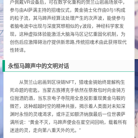
户佩戴VR设备后，可在数字化重构的贺兰山岩画场景中，
参与由AI萨满主持的招魂仪式，黄金骑士化作由0与1构成
的粒子流，其马蹄声经算法处理产生的次声波，能使参与
者脑电波中出现与深度冥想相似的γ波段，神经科学家发
现，这种虚拟体验能激活大脑海马区记忆重固化机制，为
创伤后应激障碍治疗提供新思路,传统招魂术由此获得现代
性转译。
永恒马蹄声中的文明对话
从贺兰山岩画到区块链NFT，猎魂金骑始终是解构生
死命题的密匙，当蒙古族搏克手依然在祭敖包时向金骑方
位抛洒奶酒，当东京电子寺院用全息投影重现黄金马鞍的
微芒，这种超越时空的精神共振，揭示着人类面对未知深
渊时永恒的灵魂渴求，或许正如额济纳旗最后一位世袭萨
满所说：“黄金不灭，马蹄声便会在星空间回响，载着所有
迷途的灵，走向第八重天外的光。”