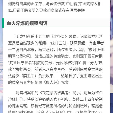
侧铸有密集的卍字符，与藏传佛教“中阴得度”图式惊人相
似,印证了跨文明的灵魂超度仪式存在深层关联。
血火淬炼的镇魂图谱
明成祖永乐十九年的《北征录》残卷，记录着神机营
遭遇超自然现象的秘闻：“戌时三刻，阴风骤起，有金甲者
十二骑自西北来，马首悬铃，所过处磷火尽熄。”彼时正值
明军北伐鞑靼，战场出现的黄金骑士，实则源于蒙元时期
“兀鲁思守护者”制度的变形，元代政权将阵亡将士分为“忠
魂”“厉魄”两类，前者入八白室享祭，后者则由黄金世系的
怯薛歹（禁卫军）负责收束——这解释了宁夏王陵区出土
的黄金马具为何刻满《度人经》咒文。
清宫档案中的《钦定蒙古祭典考》揭示，清廷为整合
边疆信仰，将猎魂金骑纳入官方祀典，乾隆二十四年钦制
的纯金马鞍，鞍桥嵌有藏密风格的时轮金刚坛城，鞍尾悬
挂的108枚银铃，暗合《大日经疏》中“百八烦恼化作百八