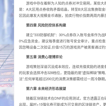
游戏中存在着鲜为人知的点券对冲交易网，某些大
是：A大区用点券收购矛盾结晶，转至B大区出售换取金
区因此爆发大规模金币通胀，拍卖行物价指数两周内暴涨
第四章 风险防控体系构建
建立"333防御机制"：30%点券存入账号金库作为
0%应急资金，建议每季度进行账号安全审计，重点检
因忽略设备二次验证,价值15万的游戏资产被黑客通过
第五章 消费心理博弈论
游戏策划深谙沉没成本效应，连续充值奖励的进度条
的玩家会选择冲击328档位，更隐蔽的是"虚拟稀缺"策
法",任何单笔超过200元的消费决策都需经过一周冷静期
第六章 未来经济形态展望
随着区块链技术在DNF的应用测试，官方透露正在
出现，届时+15强化券可能成为可交易的区块链资产，