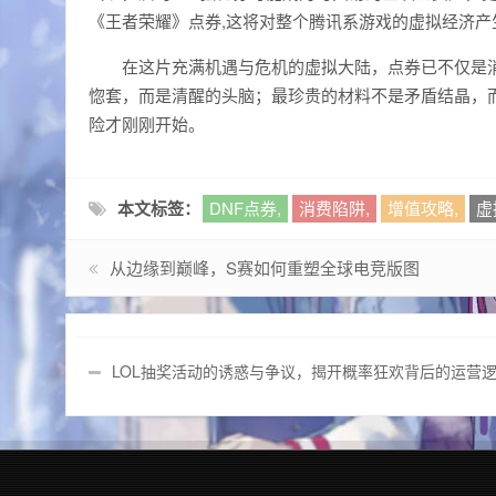
《王者荣耀》点券,这将对整个腾讯系游戏的虚拟经济产
在这片充满机遇与危机的虚拟大陆，点券已不仅是
惚套，而是清醒的头脑；最珍贵的材料不是矛盾结晶，
险才刚刚开始。
本文标签：
DNF点券,
消费陷阱,
增值攻略,
虚
从边缘到巅峰，S赛如何重塑全球电竞版图
LOL抽奖活动的诱惑与争议，揭开概率狂欢背后的运营
辑