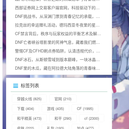
西部证券网上交易客户端官网，科技驱动下的智能投资新体验
DNF挑战书，从深渊门票到青春记忆的承载，它到底有什么用？
拉克丝的幸运赠礼活动，德玛西亚冬夜里的星光暖意
CF禁言背后，秩序与玩家权益的平衡艺术及解除指南
DNF亡者峡谷塔影里的死神气息，藏着我们燃烧的青春，它到底有什么用？
警惕CF及CFHD刷点券陷阱，认清违规代价，树立正确游戏观
DNF冰石，从斯顿雪域到版本巅峰，一块冰晶背后的阿拉德史诗与冰石碎片
DNF里的木瓜，藏在阿拉德大陆角落的青春味道dnf木瓜有什么用
标签列表
穿越火线
(825)
官网
(210)
下载
(404)
游戏
(435)
CF
(1995)
和平精英
(473)
和平
(290)
cf
(2300)
皮肤
(222)
礼包
(193)
加点
(477)