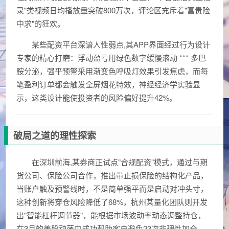
录"类视频日均播放量突破800万次，评论区充斥着"富贵险
中求"的狂欢。
某些配资平台深谙人性弱点,其APP界面经过行为设计
专家的精心打磨：浮动盈亏用绿色数字缓慢滚动 *** 多巴
胺分泌，强平预警采用渐变色呼吸灯效果引发焦虑，而每
笔盈利订单都会触发全屏烟花特效，神经经济学实验显
示，这类设计能使投资者的风险偏好提升42%。
破局之道的理性探索
在深圳前海,某券商正试点"合规配资"模式，通过与期
货公司、保险公司合作，推出带止损保险的结构化产品，
当账户触及预警线时，不是简单强平而是启动对冲头寸，
这种创新将穿仓风险降低了68%，杭州某量化团队则开发
出"智能杠杆调节器"，能根据市场波动率动态调整持仓，
在3月的美股动荡中成功帮助客户避免23次非理性加仓。