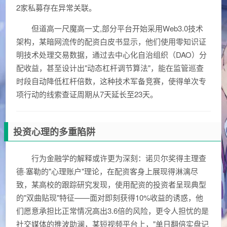
2家私募存在异常关联。
但道高一尺魔高一丈,部分平台开始采用Web3.0技术
架构，某暗网流传的配资白皮书显示，他们使用零知识证
明技术处理交易数据，通过去中心化自治组织（DAO）分
配收益，甚至设计出"动态杠杆调节算法"，能在监管巡查
时段自动降低杠杆倍数，这种技术军备竞赛，使得单次专
项行动的线索查证周期从7天延长至23天。
投资心理的多重陷阱
行为金融学的解释或许更为深刻：诺贝尔奖得主理查
德·塞勒的"心理账户"理论，在配资客身上展现得淋漓尽
致，某高校的跟踪研究发现，使用配资的投资者呈现典型
的"双曲贴现"特征——面对即刻获得10%收益的诱惑，他
们愿意承担比正常情况高出3.6倍的风险，更令人担忧的是
社交媒体的推波助澜，某短视频平台上，"单日翻倍实盘记