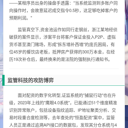
——某程序员出身的操盘手透露："当系统监测到多账户同
向操作时，会故意延迟成交指令0.5秒，这足够吃掉客户的
预期利润。"
监管真空下,资金池运作如同行走钢丝，浙江某地经侦
破获的案件显示，涉案平台将客户保证金投入P2P、虚拟
货币甚至澳门赌场，形成"拆东墙补西墙"的庞氏困局，有
位45岁的餐饮店老板，抵押房产获得的300万本金，在经
历19次补仓后，最终换来的是法院的强制执行通知书。
监管科技的攻防博弈
面对配资的数字化转型,证监系统的"捕鼠行动"也在升
级，2023年上线的"鹰眼4.0系统"，已能通过51个维度精准
识别异常账户，包括设备指纹追踪、IP地址聚类分析、交
易时段重合度检测等，去年查处的"恒盈配资"案中，监管
人员正是通过追溯API接口的数据包，发现其分仓系统与4