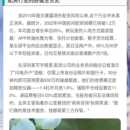
配资行业的野蛮生长史
自2015年股灾暴露场外配资风险以来,这个行业并未真
正消失，据统计，2022年中国民间配资规模已突破1.2万
亿，年均复合增长率达25%，新玩家的入场方式越发隐
蔽：APP终端化整为零、信托计划嵌套、数字货币结算...
某头部平台的后台数据显示，其日活用户中，85%为30岁
以下年轻投资者，日均交易频次高达普通散户的7倍。
在深圳某写字楼里,配资公司的业务员向暗访记者演示
了"闪电开户"流程：仅需上传身份证照片和银行卡，30分
钟内即可获得更高500万的操盘额度，他们的收费模式犹
如精密仪器——1:4杠杆月息1.8%、强制平仓线设置在11
0%、递延费每日0.03%层层累加，当投资者问及法律风险
时，业务主管指着办公室悬挂的"商务咨询"执照笑道："我
们做的是技术服务，钱都是第三方存管。"