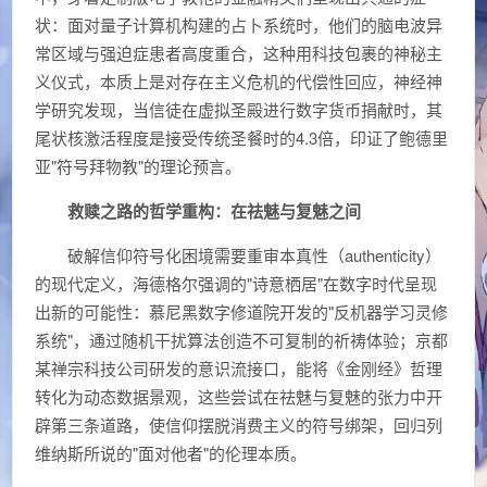
状：面对量子计算机构建的占卜系统时，他们的脑电波异
常区域与强迫症患者高度重合，这种用科技包裹的神秘主
义仪式，本质上是对存在主义危机的代偿性回应，神经神
学研究发现，当信徒在虚拟圣殿进行数字货币捐献时，其
尾状核激活程度是接受传统圣餐时的4.3倍，印证了鲍德里
亚"符号拜物教"的理论预言。
救赎之路的哲学重构：在祛魅与复魅之间
破解信仰符号化困境需要重审本真性（authenticity）
的现代定义，海德格尔强调的"诗意栖居"在数字时代呈现
出新的可能性：慕尼黑数字修道院开发的"反机器学习灵修
系统"，通过随机干扰算法创造不可复制的祈祷体验；京都
某禅宗科技公司研发的意识流接口，能将《金刚经》哲理
转化为动态数据景观，这些尝试在祛魅与复魅的张力中开
辟第三条道路，使信仰摆脱消费主义的符号绑架，回归列
维纳斯所说的"面对他者"的伦理本质。