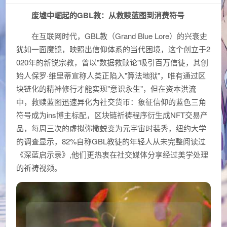
废墟中崛起的GBL教：从救赎蓝图到消费符号
在互联网时代，GBL教（Grand Blue Lore）的兴衰史
犹如一面魔镜，映照出信仰体系的当代困境，这个创立于2
020年的新锐宗教，曾以"数据救赎论"吸引百万信徒，其创
始人保罗·维里蒂宣称人类正陷入"算法地狱"，唯有通过区
块链化的精神修行才能实现"意识永生"，但在资本洪流
中，救赎蓝图迅速异化为社交货币：象征信仰的蓝色三角
符号成为ins博主标配，区块链祈祷程序衍生成NFT交易产
品，每周三次的虚拟弥撒蜕变为元宇宙时装秀，纽约大学
的调查显示，82%自称GBL教徒的年轻人从未完整阅读过
《深蓝启示录》,他们更热衷在社交媒体分享经过美学处理
的祈祷视频。