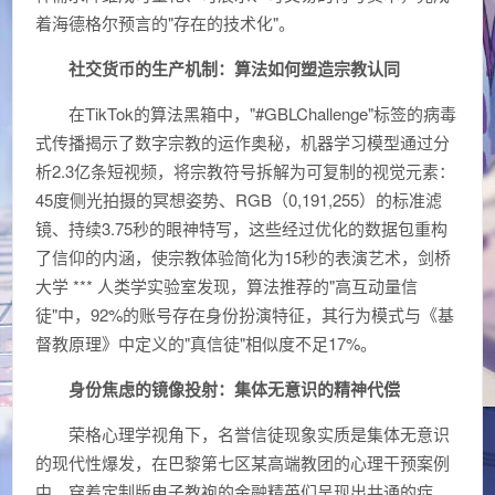
着海德格尔预言的"存在的技术化"。
社交货币的生产机制：算法如何塑造宗教认同
在TikTok的算法黑箱中，"#GBLChallenge"标签的病毒
式传播揭示了数字宗教的运作奥秘，机器学习模型通过分
析2.3亿条短视频，将宗教符号拆解为可复制的视觉元素：
45度侧光拍摄的冥想姿势、RGB（0,191,255）的标准滤
镜、持续3.75秒的眼神特写，这些经过优化的数据包重构
了信仰的内涵，使宗教体验简化为15秒的表演艺术，剑桥
大学 *** 人类学实验室发现，算法推荐的"高互动量信
徒"中，92%的账号存在身份扮演特征，其行为模式与《基
督教原理》中定义的"真信徒"相似度不足17%。
身份焦虑的镜像投射：集体无意识的精神代偿
荣格心理学视角下，名誉信徒现象实质是集体无意识
的现代性爆发，在巴黎第七区某高端教团的心理干预案例
中，穿着定制版电子教袍的金融精英们呈现出共通的症