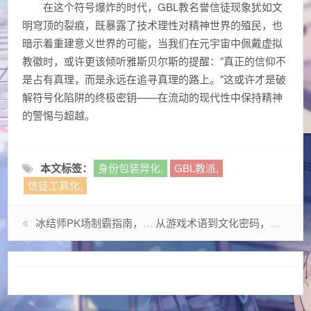
在这个符号爆炸的时代，GBL教名誉信徒现象犹如文
明穹顶的裂痕，既暴露了技术理性对精神世界的殖民，也
暗示着重建意义世界的可能，当我们在元宇宙中佩戴虚拟
教徽时，或许更该倾听雅斯贝尔斯的提醒："真正的信仰不
是占有真理，而是永远在追寻真理的路上。"这或许才是破
解符号化陷阱的终极密钥——在流动的现代性中保持精神
的警惕与超越。
本文标签：
身份包装异化,
GBL教派,
信徒工具化,
冰结师PK场制霸指南，技能加点与战术体系深度解析
从游戏术语到文化密码，解读First Blood的跨时空征途