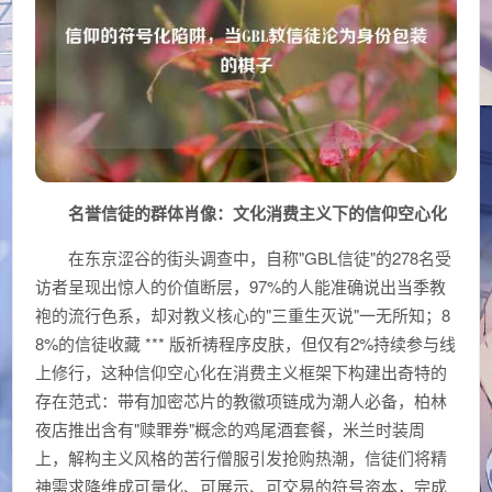
名誉信徒的群体肖像：文化消费主义下的信仰空心化
在东京涩谷的街头调查中，自称"GBL信徒"的278名受
访者呈现出惊人的价值断层，97%的人能准确说出当季教
袍的流行色系，却对教义核心的"三重生灭说"一无所知；8
8%的信徒收藏 *** 版祈祷程序皮肤，但仅有2%持续参与线
上修行，这种信仰空心化在消费主义框架下构建出奇特的
存在范式：带有加密芯片的教徽项链成为潮人必备，柏林
夜店推出含有"赎罪券"概念的鸡尾酒套餐，米兰时装周
上，解构主义风格的苦行僧服引发抢购热潮，信徒们将精
神需求降维成可量化、可展示、可交易的符号资本，完成