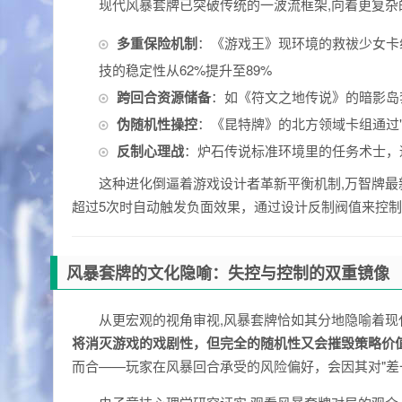
现代风暴套牌已突破传统的一波流框架,向着更复杂
多重保险机制
：《游戏王》现环境的救祓少女卡
技的稳定性从62%提升至89%
跨回合资源储备
：如《符文之地传说》的暗影岛
伪随机性操控
：《昆特牌》的北方领域卡组通过
反制心理战
：炉石传说标准环境里的任务术士，
这种进化倒逼着游戏设计者革新平衡机制,万智牌最新
超过5次时自动触发负面效果，通过设计反制阀值来控
风暴套牌的文化隐喻：失控与控制的双重镜像
从更宏观的视角审视,风暴套牌恰如其分地隐喻着
将消灭游戏的戏剧性，但完全的随机性又会摧毁策略价
而合——玩家在风暴回合承受的风险偏好，会因其对"差一