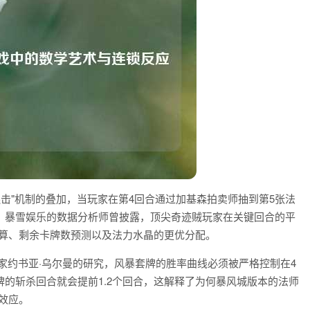
连击"机制的叠加，当玩家在第4回合通过加基森拍卖师抽到第5张法
，暴雪娱乐的数据分析师曾披露，顶尖奇迹贼玩家在关键回合的平
计算、剩余卡牌数预测以及法力水晶的更优分配。
家约书亚·乌尔曼的研究，风暴套牌的胜率曲线必须被严格控制在4
套牌的斩杀回合就会提前1.2个回合，这解释了为何暴风城版本的法师
效应。