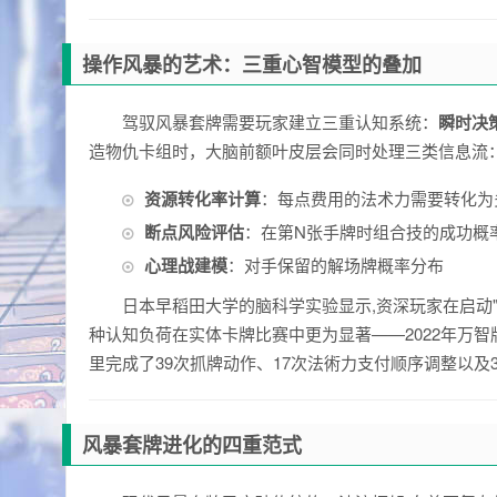
操作风暴的艺术：三重心智模型的叠加
驾驭风暴套牌需要玩家建立三重认知系统：
瞬时决
造物仇卡组时，大脑前额叶皮层会同时处理三类信息流
资源转化率计算
：每点费用的法术力需要转化为
断点风险评估
：在第N张手牌时组合技的成功概
心理战建模
：对手保留的解场牌概率分布
日本早稻田大学的脑科学实验显示,资深玩家在启动"
种认知负荷在实体卡牌比赛中更为显著——2022年万
里完成了39次抓牌动作、17次法術力支付顺序调整以及
风暴套牌进化的四重范式