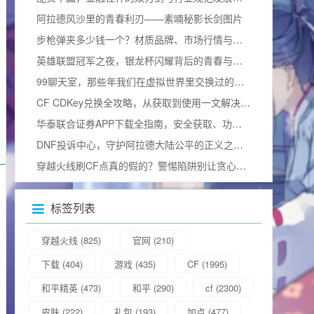
阿拉德风沙里的青春利刃——素喃秘影长剑图片
步枪弹夹多少钱一个？材质品牌、市场行情与合法边界全揭秘
英雄联盟冠军之夜，银龙杯闪耀背后的青春与热血加冕礼
99聊天室，那些年我们在虚拟世界里交换过的青春
CF CDKey兑换全攻略，从获取到使用一文解决所有疑问（含2025兑换码）
华泰联合证券APP下载全指南，安全获取、功能解析与使用技巧
DNF投诉中心，守护阿拉德大陆公平的正义之门官方网站
穿越火线刷CF点真的假的？警惕陷阱别让贪心毁掉游戏体验
标签列表
穿越火线
(825)
官网
(210)
下载
(404)
游戏
(435)
CF
(1995)
和平精英
(473)
和平
(290)
cf
(2300)
皮肤
(222)
礼包
(193)
加点
(477)