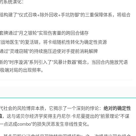
的系统演化：
组构建了"仪式召唤+除外回收+手坑防御"的三重保障体系，将组合
套牌通过"月之银轮"实现伤害量的跨回合储存
"战地医生"的复活链，将卡组随机性转化为确定性资源
通过"灵魂窃贼"的持续施压迫使对手提前消耗解牌
的"时序漩涡"系列引入了"风暴计数器"概念，当回合内施放咒语
制极端对局的出现频率。
现代社会的风险博弈本质，它揭示了一个深刻的悖论：
绝对的确定性
值
，这与诺贝尔经济学奖得主丹尼尔·卡尼曼提出的"前景理论"不谋
点达成combo"的损失厌恶发生非线性变化。