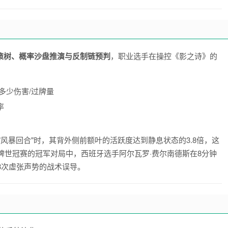
策树、概率沙盘推演与反制链预判
，职业选手在操控《影之诗》的
：
多少伤害/过牌量
率
风暴回合"时，其背外侧前额叶的活跃度达到静息状态的3.8倍，这
智牌世冠赛的冠军对局中，西班牙选手阿尔瓦罗·费尔南德斯在8分钟
3次虛张声势的战术误导。