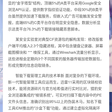
显的"金字塔型"结构，顶端5%的A类平台采用Google安全
浏览API认证，提供数字指纹验证功能，中段30%的B类平
台虽然提供加速下载服务，但嵌入式广告可能触发安全警
报，底端65%的C类平台存在明显安全隐患，数据分析显
示这类平台76.3%的下载链接暗藏恶意脚本。
某安全实验室对典型CF资源包的解构发现：修改版客
户端平均植入2.3个隐藏进程，其中包含键盘记录器、屏幕
截图模块和 *** 嗅探工具，通过Wireshark流量分析显示，
这些进程会定期向3个不同国家的服务器传输加密数据包，
形成完整的信息窃取链条。
智能下载管理工具的技术革新 面对复杂的下载环境，
新一代智能管理工具应运而生，迅雷11采用的区块链校验
技术，能将资源碎片与官方哈希值进行实时比对，猎豹安
全浏览器集成的"棱镜系统"，可实时扫描下载内容中的PE
文件头信息，准确识别出95%以上的伪装木马，知名下载
工具IDM推出的"沙盒下载"功能，通过建立虚拟化隔离环