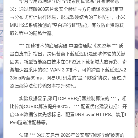
华为应用市场建立的"全场景防御体系"具有借鉴意
义：通过麒麟980芯片级安全验证→方舟编译器源码审查
→分布式可信执行环境，形成软硬结合的三维防护，小米
MIUI12.5系统独创的"空白通行证"功能，有效防止资源获
取过程中的隐私泄露。
*** 加速技术的底层突破 中国信通院《2023年 *** 质
量白皮书》指出，跨运营商下载延迟仍是影响体验的关键
因素，新型智能路由技术在CF资源下载领域大放异彩：奇
游加速器采用的SD-WAN 3.0技术，可将跨国下载延迟从2
38ms降至89ms，网易UU研发的"量子隧道"协议，通过动
态压缩算法使传输效率提升50%。
实验数据显示,采用TCP BBR拥塞控制算法的 *** ，相
比传统CUBIC算法提升400%， *** 配置优化建议包括：开
启QoS数据包优先级标记、配置DNS over HTTPS、禁用I
Pv6隧道适配器等。
法律 *** 的现实启示 2023年公安部"净网行动"披露的