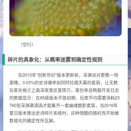
（空行）
碎片的具象化：从概率迷雾到确定性规则
在2015年"创新世纪"版本更新前，深渊派对更像一场
豪赌，0.03%的史诗爆率如同阿拉德天幕的星辰，让无数
玩家在格兰之森深夜里反复挥刃，某份来自韩服开发日志
的数据显示：在85级版本开放初期，玩家平均需要消耗23
760张深渊邀请函才能集齐一套幽魂魅影套装，当2016年
夏日版本推出史诗碎片系统时，这种残酷的随机性开始被
数值化的确定性所瓦解。