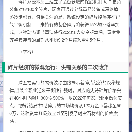
碎片系统本质上建立了装备获取的保底机制,每个史诗
装备对应100个碎片，玩家可通过分解重复装备或深渊掉
落逐步积累，值得关注的是，系统设定的碎片掉落存在智
能平衡机制——未持有的装备碎片将获得15%的掉落率加
成，这种动态调节算法使得2020年大灾变版本后，玩家集
齐整套装备的周期从平均9.2个月缩短至4.5个月。
（空行）
碎片经济的微观运行：供需关系的二次博弈
跨五拍卖行的物价波动曲线揭示着碎片经济的隐秘规
律,当某个职业迎来平衡性补强时，对应的史诗碎片价格会
在48小时内飙升300%-500%，以2022年刃影职业重做为节
点，"逆转结局"神话碎片的市场均价从120万金币暴涨至55
0万，这种资本虹吸效应甚至引发了时空石材料的价格震
荡。