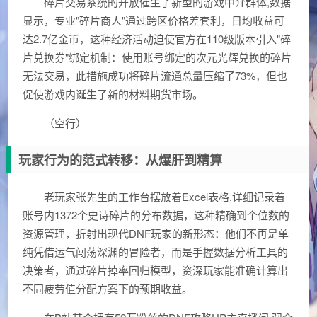
碎片交易系统的开放催生了新型的游戏中介群体,数据
显示，专业"碎片商人"通过跨区价格差套利，日均收益可
达2.7亿金币，这种经济活动迫使官方在110级版本引入"碎
片兑换券"绑定机制：使用账号绑定的次元光辉兑换的碎片
无法交易，此措施成功将碎片流通总量压缩了73%，但也
促使游戏内诞生了新的材料期货市场。
（空行）
玩家行为的范式转移：从爆肝到精算
老玩家张先生的工作台摆放着Excel表格,详细记录着
账号内1372个史诗碎片的分布数据，这种精确到个位数的
资源管理，折射出现代DNF玩家的新形态：他们不再是单
纯凭借运气闯荡深渊的冒险者，而是手握数据分析工具的
决策者，通过碎片掉率回归模型，资深玩家能准确计算出
不同疲劳值分配方案下的预期收益。