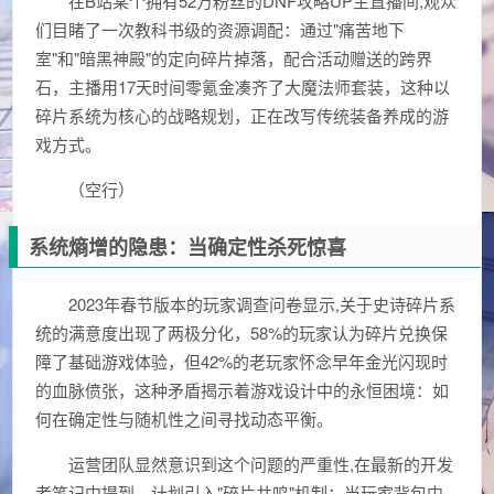
在B站某个拥有52万粉丝的DNF攻略UP主直播间,观众
们目睹了一次教科书级的资源调配：通过"痛苦地下
室"和"暗黑神殿"的定向碎片掉落，配合活动赠送的跨界
石，主播用17天时间零氪金凑齐了大魔法师套装，这种以
碎片系统为核心的战略规划，正在改写传统装备养成的游
戏方式。
（空行）
系统熵增的隐患：当确定性杀死惊喜
2023年春节版本的玩家调查问卷显示,关于史诗碎片系
统的满意度出现了两极分化，58%的玩家认为碎片兑换保
障了基础游戏体验，但42%的老玩家怀念早年金光闪现时
的血脉偾张，这种矛盾揭示着游戏设计中的永恒困境：如
何在确定性与随机性之间寻找动态平衡。
运营团队显然意识到这个问题的严重性,在最新的开发
者笔记中提到，计划引入"碎片共鸣"机制：当玩家背包中